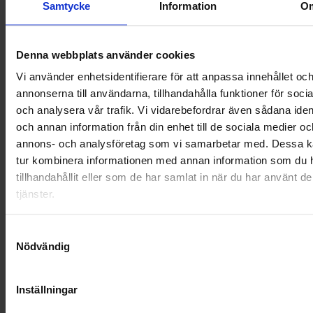
OHLSSONS REGION SYD
Samtycke
Information
O
OHLSSONS REGION VÄST
Denna webbplats använder cookies
OHLSSONSKOLLEGOR
Vi använder enhetsidentifierare för att anpassa innehållet oc
annonserna till användarna, tillhandahålla funktioner för soci
RENHÅLLNING
och analysera vår trafik. Vi vidarebefordrar även sådana ident
och annan information från din enhet till de sociala medier oc
SAMARBETEN
annons- och analysföretag som vi samarbetar med. Dessa ka
SOCIALT ANSVAR
tur kombinera informationen med annan information som du 
tillhandahållit eller som de har samlat in när du har använt d
VELLINGE
tjänster.
Samtyckesval
Nödvändig
Inställningar