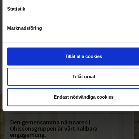
Statistik
Marknadsföring
KUNDTJÄNST
Tillåt alla cookies
010-45 00 200​
info@ohlssons.se
Tillåt urval
Endast nödvändiga cookies
HELT ENKELT HÅLLBART
Den gemensamma nämnaren i
Ohlssonsgruppen är vårt hållbara
engagemang.