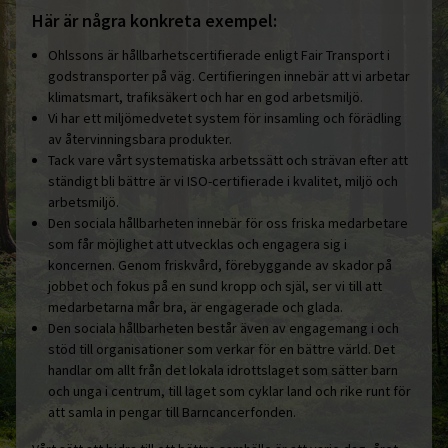
Här är några konkreta exempel:
Ohlssons är hållbarhetscertifierade enligt Fair Transport i
godstransporter på väg. Certifieringen innebär att vi arbetar
klimatsmart, trafiksäkert och har en god arbetsmiljö.
Vi har ett miljömedvetet system för insamling och förädling
av återvinningsbara produkter.
Tack vare vårt systematiska arbetssätt och strävan efter att
ständigt bli bättre är vi ISO-certifierade i kvalitet, miljö och
arbetsmiljö.
Den sociala hållbarheten innebär för oss friska medarbetare
som får möjlighet att utvecklas och engagera sig i
koncernen. Genom friskvård, förebyggande av skador på
jobbet och fokus på en sund kropp och själ, ser vi till att
medarbetarna mår bra, är engagerade och glada.
Den sociala hållbarheten består även av engagemang i och
stöd till organisationer som verkar för en bättre värld. Det
handlar om allt från det lokala idrottslaget som sätter barn
och unga i centrum, till laget som cyklar land och rike runt för
att samla in pengar till Barncancerfonden.