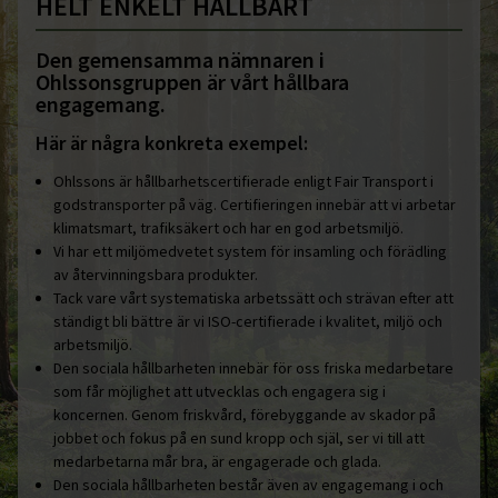
HELT ENKELT HÅLLBART
Den gemensamma nämnaren i
Ohlssonsgruppen är vårt hållbara
engagemang.
Här är några konkreta exempel:
Ohlssons är hållbarhetscertifierade enligt Fair Transport i
godstransporter på väg. Certifieringen innebär att vi arbetar
klimatsmart, trafiksäkert och har en god arbetsmiljö.
Vi har ett miljömedvetet system för insamling och förädling
av återvinningsbara produkter.
Tack vare vårt systematiska arbetssätt och strävan efter att
ständigt bli bättre är vi ISO-certifierade i kvalitet, miljö och
arbetsmiljö.
Den sociala hållbarheten innebär för oss friska medarbetare
som får möjlighet att utvecklas och engagera sig i
koncernen. Genom friskvård, förebyggande av skador på
jobbet och fokus på en sund kropp och själ, ser vi till att
medarbetarna mår bra, är engagerade och glada.
Den sociala hållbarheten består även av engagemang i och