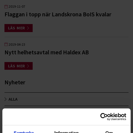
2019-11-07
Flaggan i topp när Landskrona BoIS kvalar
LÄS MER
2019-04-23
Nytt helhetsavtal med Haldex AB
LÄS MER
Nyheter
ALLA
HÅLLBARHET
LANDSKRONA
Samtycke
Information
Om