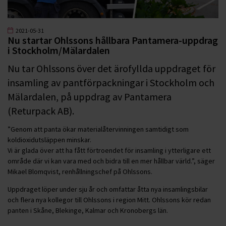
2021-05-31
Nu startar Ohlssons hållbara Pantamera-uppdrag
i Stockholm/Mälardalen
Nu tar Ohlssons över det ärofyllda uppdraget för
insamling av pantförpackningar i Stockholm och
Mälardalen, på uppdrag av Pantamera
(Returpack AB).
”Genom att panta ökar materialåtervinningen samtidigt som
koldioxidutsläppen minskar.
Vi är glada över att ha fått förtroendet för insamling i ytterligare ett
område där vi kan vara med och bidra till en mer hållbar värld.”, säger
Mikael Blomqvist, renhållningschef på Ohlssons.
Uppdraget löper under sju år och omfattar åtta nya insamlingsbilar
och flera nya kollegor till Ohlssons i region Mitt. Ohlssons kör redan
panten i Skåne, Blekinge, Kalmar och Kronobergs län.