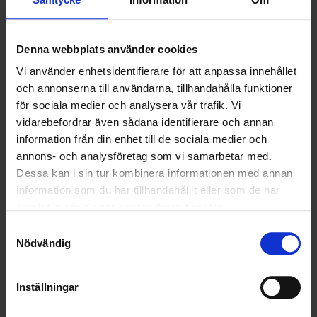
NYA UPPDRAG
OHLSSONS REGION MITT
Denna webbplats använder cookies
Vi använder enhetsidentifierare för att anpassa innehållet
OHLSSONS REGION SYD
och annonserna till användarna, tillhandahålla funktioner
för sociala medier och analysera vår trafik. Vi
OHLSSONS REGION VÄST
vidarebefordrar även sådana identifierare och annan
information från din enhet till de sociala medier och
OHLSSONSKOLLEGOR
annons- och analysföretag som vi samarbetar med.
Dessa kan i sin tur kombinera informationen med annan
RENHÅLLNING
information som du har tillhandahållit eller som de har
samlat in när du har använt deras tjänster.
SAMARBETEN
Samtyckesval
SOCIALT ANSVAR
Nödvändig
VELLINGE
Inställningar