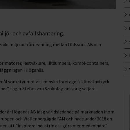
ljö- och avfallshantering.
vseende miljö och återvinning mellan Ohlssons AB och
primatorer, lastväxlare, liftdumpers, kombi-containers,
anläggningen i Höganäs.
 mål som styr mot att minska företagets klimatavtryck
ner.”, säger Stefan von Szokolay, ansvarig säljare.
nder är Höganäs AB idag världsledande på marknaden inom
ngruppen och Wallenbergägda FAM och hade under 2018 en
nen att ”inspirera industrin att göra mer med mindre”