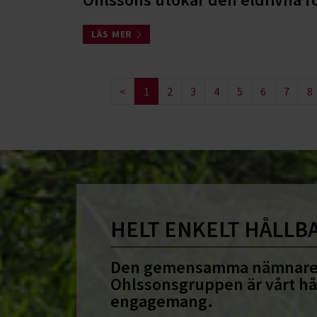
LÄS MER
<
1
2
3
4
5
6
7
8
HELT ENKELT HÅLLB
Den gemensamma nämnare
Ohlssonsgruppen är vårt hå
engagemang.