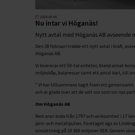
2020-03-05
Nu intar vi Höganäs!
Nytt avtal med Höganäs AB avseende mi
Den 28 februari trädde ett nytt avtal i kraft, a
Höganäs AB.
Vi levererar ett 50-tal enheter, bland annat kom
miljöskåp, balpressar samt ett antal kärl, till 
” Vi har tillsammans tagit fram ett gemensamt
och är glada över att de valt oss som sin nya part
Om Höganäs AB
Med anor ända från 1797 och verksamhet i 17 lä
järn- och metallpulver. Företaget ägs av Lindé
omsättning på 10 360 miljoner SEK. Genom visio