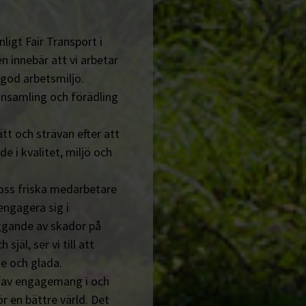
ligt Fair Transport i
n innebär att vi arbetar
 god arbetsmiljö.
insamling och förädling
tt och strävan efter att
de i kvalitet, miljö och
 oss friska medarbetare
engagera sig i
ggande av skador på
jäl, ser vi till att
e och glada.
n av engagemang i och
r en bättre värld. Det