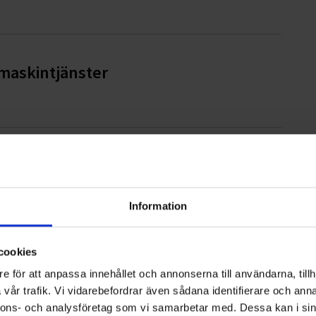
pmaskintjänster
ampen mot barncancer
Information
cookies
ter AB
e för att anpassa innehållet och annonserna till användarna, tillh
vår trafik. Vi vidarebefordrar även sådana identifierare och anna
nnons- och analysföretag som vi samarbetar med. Dessa kan i sin