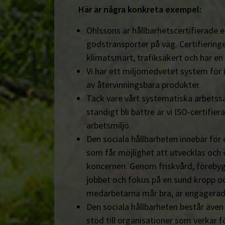
Här är några konkreta exempel:
Ohlssons är hållbarhetscertifierade en
godstransporter på väg. Certifieringe
klimatsmart, trafiksäkert och har en
Vi har ett miljömedvetet system för 
av återvinningsbara produkter.
Tack vare vårt systematiska arbetssä
ständigt bli bättre är vi ISO-certifiera
arbetsmiljö.
Den sociala hållbarheten innebär för
som får möjlighet att utvecklas och 
koncernen. Genom friskvård, föreby
jobbet och fokus på en sund kropp och s
medarbetarna mår bra, är engagerad
Den sociala hållbarheten består äve
stöd till organisationer som verkar fö