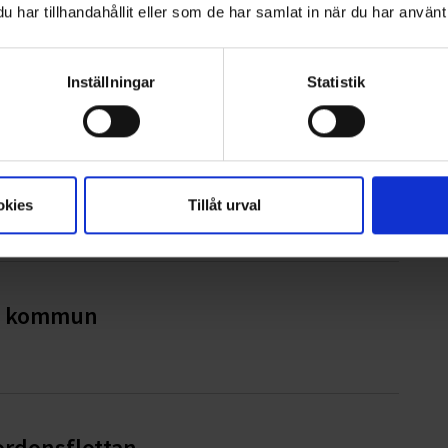
har tillhandahållit eller som de har samlat in när du har använt 
iges bästa avfallskommun
Inställningar
Statistik
iset 2026
okies
Tillåt urval
ge kommun
ordonsflottan