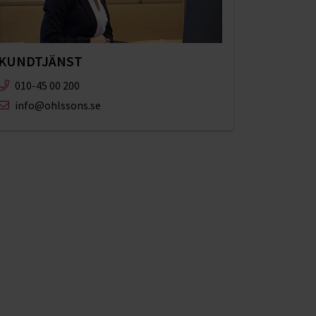
KUNDTJÄNST
010-45 00 200​
info@ohlssons.se