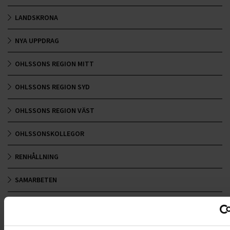
LANDSKRONA
NYA UPPDRAG
OHLSSONS REGION MITT
OHLSSONS REGION SYD
OHLSSONS REGION VÄST
OHLSSONSKOLLEGOR
RENHÅLLNING
SAMARBETEN
SOCIALT ANSVAR
VELLINGE