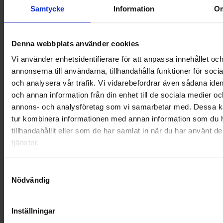
Samtycke
Information
O
Denna webbplats använder cookies
Vi använder enhetsidentifierare för att anpassa innehållet oc
annonserna till användarna, tillhandahålla funktioner för soci
och analysera vår trafik. Vi vidarebefordrar även sådana ident
och annan information från din enhet till de sociala medier oc
annons- och analysföretag som vi samarbetar med. Dessa ka
tur kombinera informationen med annan information som du 
tillhandahållit eller som de har samlat in när du har använt d
tjänster.
KUNDTJÄNST
Samtyckesval
010-45 00 200​
Nödvändig
info@ohlssons.se
Inställningar