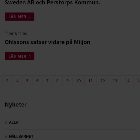
Sweden AB och Perstorps Kommun.
LÄS MER
2018-11-06
Ohlssons satsar vidare på Miljön
LÄS MER
3
4
5
6
7
8
9
10
11
12
13
14
1
Nyheter
ALLA
HÅLLBARHET