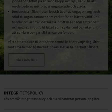
jobbet och fokus på en sund kropp och själ, ser vi till att
medarbetarna mår bra, är engagerade och glada.
Den sociala hållbarheten består även av engagemang i och
stöd till organisationer som verkar för en bättre värld. Det
handlar om allt från det lokala idrottslaget som sätter barn
och unga i centrum, till laget som cyklar land och rike runt för
att samla in pengar till Barncancerfonden.
Vårt sätt att bidra till ett bättre samhälle är att varje dag, året
runt arbeta med hållbarhet i fokus. Det är helt enkelt hållbart.
HÅLLBARHET
INTEGRITETSPOLICY
Läs om vår integritetspolicy och hur vi hanterar personuppgifter