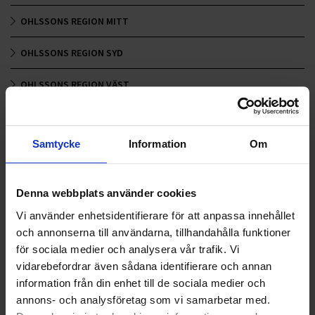
OHLSSONS REGION MITT
OHLSSONS REGION SYD
OHLSSONS REGION VÄST
OHLSSONSKOLLEGOR
Samtycke
Information
Om
RENHÅLLNING
SAMARBETEN
Denna webbplats använder cookies
SOCIALT ANSVAR
Vi använder enhetsidentifierare för att anpassa innehållet
och annonserna till användarna, tillhandahålla funktioner
VELLINGE
för sociala medier och analysera vår trafik. Vi
vidarebefordrar även sådana identifierare och annan
information från din enhet till de sociala medier och
annons- och analysföretag som vi samarbetar med.