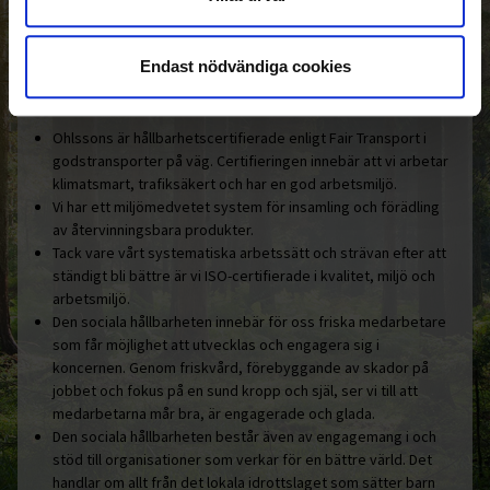
Den gemensamma nämnaren i
Ohlssonsgruppen är vårt hållbara
engagemang.
Endast nödvändiga cookies
Här är några konkreta exempel:
Ohlssons är hållbarhetscertifierade enligt Fair Transport i
godstransporter på väg. Certifieringen innebär att vi arbetar
klimatsmart, trafiksäkert och har en god arbetsmiljö.
Vi har ett miljömedvetet system för insamling och förädling
av återvinningsbara produkter.
Tack vare vårt systematiska arbetssätt och strävan efter att
ständigt bli bättre är vi ISO-certifierade i kvalitet, miljö och
arbetsmiljö.
Den sociala hållbarheten innebär för oss friska medarbetare
som får möjlighet att utvecklas och engagera sig i
koncernen. Genom friskvård, förebyggande av skador på
jobbet och fokus på en sund kropp och själ, ser vi till att
medarbetarna mår bra, är engagerade och glada.
Den sociala hållbarheten består även av engagemang i och
stöd till organisationer som verkar för en bättre värld. Det
handlar om allt från det lokala idrottslaget som sätter barn