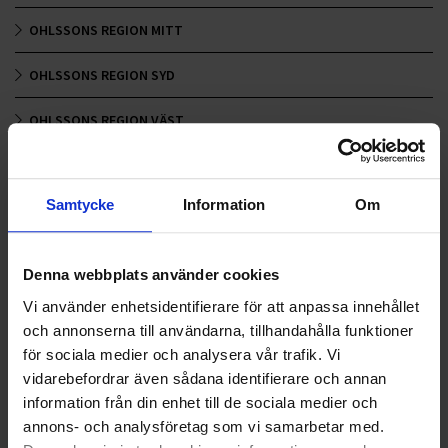
OHLSSONS REGION MITT
OHLSSONS REGION SYD
OHLSSONS REGION VÄST
OHLSSONSKOLLEGOR
Samtycke
Information
Om
RENHÅLLNING
SAMARBETEN
Denna webbplats använder cookies
SOCIALT ANSVAR
Vi använder enhetsidentifierare för att anpassa innehållet
och annonserna till användarna, tillhandahålla funktioner
VELLINGE
för sociala medier och analysera vår trafik. Vi
vidarebefordrar även sådana identifierare och annan
information från din enhet till de sociala medier och
annons- och analysföretag som vi samarbetar med.