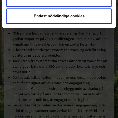
Den gemensamma nämnaren i
Ohlssonsgruppen är vårt hållbara
engagemang.
Endast nödvändiga cookies
Här är några konkreta exempel:
Ohlssons är hållbarhetscertifierade enligt Fair Transport i
godstransporter på väg. Certifieringen innebär att vi arbetar
klimatsmart, trafiksäkert och har en god arbetsmiljö.
Vi har ett miljömedvetet system för insamling och förädling
av återvinningsbara produkter.
Tack vare vårt systematiska arbetssätt och strävan efter att
ständigt bli bättre är vi ISO-certifierade i kvalitet, miljö och
arbetsmiljö.
Den sociala hållbarheten innebär för oss friska medarbetare
som får möjlighet att utvecklas och engagera sig i
koncernen. Genom friskvård, förebyggande av skador på
jobbet och fokus på en sund kropp och själ, ser vi till att
medarbetarna mår bra, är engagerade och glada.
Den sociala hållbarheten består även av engagemang i och
stöd till organisationer som verkar för en bättre värld. Det
handlar om allt från det lokala idrottslaget som sätter barn