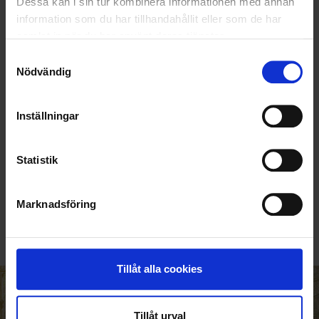
Dessa kan i sin tur kombinera informationen med annan
information som du har tillhandahållit eller som de har
samlat in när du har använt deras tjänster.
Samtyckesval
Nödvändig
Inställningar
Statistik
KUNDTJÄNST
010-45 00 200​
Marknadsföring
info@ohlssons.se
Tillåt alla cookies
HELT ENKELT HÅLLBART
Tillåt urval