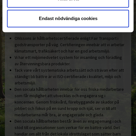
Den gemensamma nämnaren i
Ohlssonsgruppen är vårt hållbara
engagemang.
Endast nödvändiga cookies
Här är några konkreta exempel:
Ohlssons är hållbarhetscertifierade enligt Fair Transport i
godstransporter på väg. Certifieringen innebär att vi arbetar
klimatsmart, trafiksäkert och har en god arbetsmiljö.
Vi har ett miljömedvetet system för insamling och förädling
av återvinningsbara produkter.
Tack vare vårt systematiska arbetssätt och strävan efter att
ständigt bli bättre är vi ISO-certifierade i kvalitet, miljö och
arbetsmiljö.
Den sociala hållbarheten innebär för oss friska medarbetare
som får möjlighet att utvecklas och engagera sig i
koncernen. Genom friskvård, förebyggande av skador på
jobbet och fokus på en sund kropp och själ, ser vi till att
medarbetarna mår bra, är engagerade och glada.
Den sociala hållbarheten består även av engagemang i och
stöd till organisationer som verkar för en bättre värld. Det
handlar om allt från det lokala idrottslaget som sätter barn