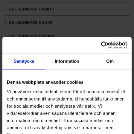
OHLSSONS REGION MITT
OHLSSONS REGION SYD
OHLSSONS REGION VÄST
OHLSSONSKOLLEGOR
Samtycke
Information
Om
RENHÅLLNING
SAMARBETEN
Denna webbplats använder cookies
SOCIALT ANSVAR
Vi använder enhetsidentifierare för att anpassa innehållet
och annonserna till användarna, tillhandahålla funktioner
VELLINGE
för sociala medier och analysera vår trafik. Vi
vidarebefordrar även sådana identifierare och annan
information från din enhet till de sociala medier och
annons- och analysföretag som vi samarbetar med.