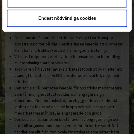
Den gemensamma nämnaren i
Ohlssonsgruppen är vårt hållbara
engagemang.
Endast nödvändiga cookies
Här är några konkreta exempel:
Ohlssons är hållbarhetscertifierade enligt Fair Transport i
godstransporter på väg. Certifieringen innebär att vi arbetar
klimatsmart, trafiksäkert och har en god arbetsmiljö.
Vi har ett miljömedvetet system för insamling och förädling
av återvinningsbara produkter.
Tack vare vårt systematiska arbetssätt och strävan efter att
ständigt bli bättre är vi ISO-certifierade i kvalitet, miljö och
arbetsmiljö.
Den sociala hållbarheten innebär för oss friska medarbetare
som får möjlighet att utvecklas och engagera sig i
koncernen. Genom friskvård, förebyggande av skador på
jobbet och fokus på en sund kropp och själ, ser vi till att
medarbetarna mår bra, är engagerade och glada.
Den sociala hållbarheten består även av engagemang i och
stöd till organisationer som verkar för en bättre värld. Det
handlar om allt från det lokala idrottslaget som sätter barn