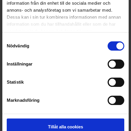
information från din enhet till de sociala medier och
VELLINGE
annons- och analysföretag som vi samarbetar med.
Dessa kan i sin tur kombinera informationen med annan
information som du har tillhandahållit eller som de har
samlat in när du har använt deras tjänster.
Samtyckesval
Nödvändig
Inställningar
Statistik
KUNDTJÄNST
Marknadsföring
010-45 00 200​
info@ohlssons.se
Tillåt alla cookies