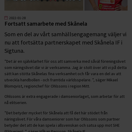
2022-01-28
Fortsatt samarbete med Skånela
Som en del av vårt samhällsengagemang väljer vi
nu att fortsätta partnerskapet med Skånela IF i
Sigtuna.
”Det är en självklarhet för oss att samverka med såväl föreningslivet
som näringslivet där vi är verksamma. Jag är stolt över att vi på detta
sätt kan stötta Skånelas fina verksamhet och får vara en del av att
utveckla handbollen - och framtida världsspelare. ”, säger Mikael
Blomqvist, regionchef för Ohlssons i region Mitt.
Ohlssons är extra engagerade i damseniorlaget, som arbetar för att
nå elitserien.
”Det betyder mycket för Skånela att få det här stödet från
näringslivet. För våra damseniorer som har Ohlssons som partner
betyder det att de kan spela i allsvenskan och satsa upp mot SHE
(Elitserien). ”, säger Håkan Persson, Skånela IF.