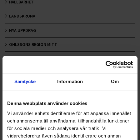
HÅLLBARHET
LANDSKRONA
NYA UPPDRAG
OHLSSONS REGION MITT
OHLSSONS REGION SYD
OHLSSONS REGION VÄST
Samtycke
Information
Om
OHLSSONSKOLLEGOR
RENHÅLLNING
Denna webbplats använder cookies
Vi använder enhetsidentifierare för att anpassa innehållet
SAMARBETEN
och annonserna till användarna, tillhandahålla funktioner
för sociala medier och analysera vår trafik. Vi
SOCIALT ANSVAR
vidarebefordrar även sådana identifierare och annan