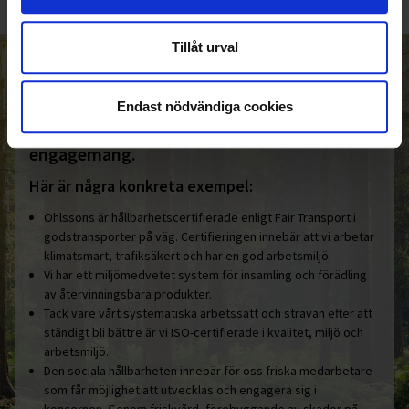
Tillåt urval
HELT ENKELT HÅLLBART
Endast nödvändiga cookies
Den gemensamma nämnaren i
Ohlssonsgruppen är vårt hållbara
engagemang.
Här är några konkreta exempel:
Ohlssons är hållbarhetscertifierade enligt Fair Transport i
godstransporter på väg. Certifieringen innebär att vi arbetar
klimatsmart, trafiksäkert och har en god arbetsmiljö.
Vi har ett miljömedvetet system för insamling och förädling
av återvinningsbara produkter.
Tack vare vårt systematiska arbetssätt och strävan efter att
ständigt bli bättre är vi ISO-certifierade i kvalitet, miljö och
arbetsmiljö.
Den sociala hållbarheten innebär för oss friska medarbetare
som får möjlighet att utvecklas och engagera sig i