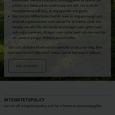
koncernen. Genom friskvård, förebyggande av skador på
jobbet och fokus på en sund kropp och själ, ser vi till att
medarbetarna mår bra, är engagerade och glada.
Den sociala hållbarheten består även av engagemang i och
stöd till organisationer som verkar för en bättre värld. Det
handlar om allt från det lokala idrottslaget som sätter barn
och unga i centrum, till laget som cyklar land och rike runt för
att samla in pengar till Barncancerfonden.
Vårt sätt att bidra till ett bättre samhälle är att varje dag, året
runt arbeta med hållbarhet i fokus. Det är helt enkelt hållbart.
HÅLLBARHET
INTEGRITETSPOLICY
Läs om vår integritetspolicy och hur vi hanterar personuppgifter