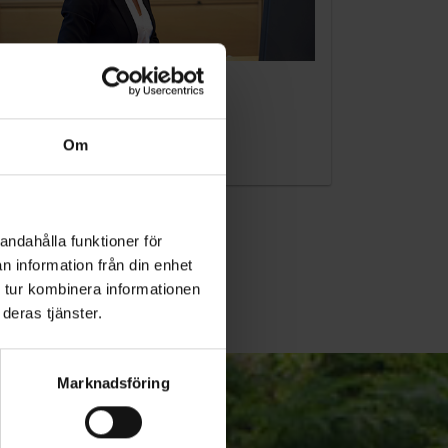
KUNDTJÄNST
010-45 00 200​
Om
info@ohlssons.se
andahålla funktioner för
n information från din enhet
 tur kombinera informationen
deras tjänster.
Marknadsföring