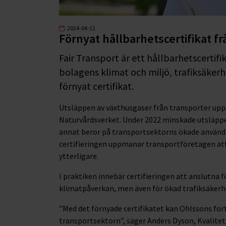
2024-04-11
Förnyat hållbarhetscertifikat fr
Fair Transport är ett hållbarhetscertif
bolagens klimat och miljö, trafiksäkerh
förnyat certifikat.
Utsläppen av växthusgaser från transporter uppgå
Naturvårdsverket. Under 2022 minskade utsläpp
annat beror på transportsektorns ökade användni
certifieringen uppmanar transportföretagen att 
ytterligare.
I praktiken innebär certifieringen att anslutna
klimatpåverkan, men även för ökad trafiksäkerhe
”Med det förnyade certifikatet kan Ohlssons forts
transportsektorn”, säger Anders Dyson, Kvalitet