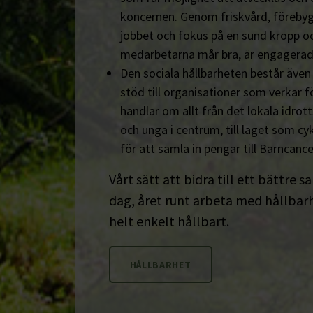
koncernen. Genom friskvård, föreby
jobbet och fokus på en sund kropp och s
medarbetarna mår bra, är engagerad
Den sociala hållbarheten består äve
stöd till organisationer som verkar fö
handlar om allt från det lokala idrot
och unga i centrum, till laget som cyk
för att samla in pengar till Barncanc
Vårt sätt att bidra till ett bättre s
dag, året runt arbeta med hållbarhe
helt enkelt hållbart.
HÅLLBARHET