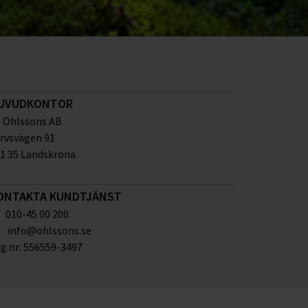
UVUDKONTOR
Ohlssons AB
rvsvägen 91
1 35 Landskrona
ONTAKTA KUNDTJÄNST
010-45 00 200
info@ohlssons.se
g.nr:
556559-3497