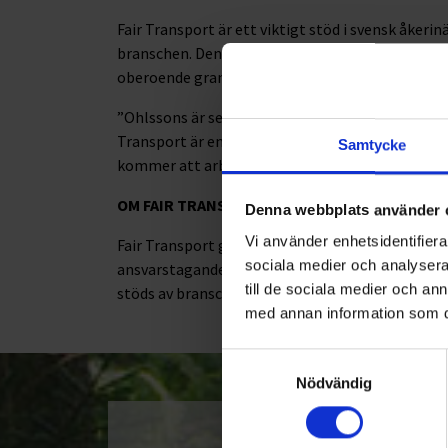
Fair Transport är ett viktigt stöd i svensk åkerinä
branschen. Den verksamhetsdata som ständigt 
oberoende granskning för att säkerställa att de
”Ohlssons är sedan många år tillbaka ISO-certifier
Transport är en naturlig fortsättning på det håll
Samtycke
kommer att arbeta ännu hårdare för mer hållbar
OM FAIR TRANSPORT
Denna webbplats använder 
Vi använder enhetsidentifierar
Fair Transport grundades av Sveriges Åkeriföreta
sociala medier och analysera 
ansvarstagande och hållbart. Det är idag en vikt
till de sociala medier och a
stöds av bransch- och arbetsgivarorganisatione
med annan information som du 
Samtyckesval
Nödvändig