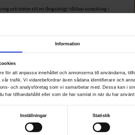
ring och bidrar till en långsiktigt hållbar utveckling i
rapporteras in av medlemsföretagen genomgår en
 högt ställda hållbarhetskraven uppfylls.
ade i miljö, kvalitet och arbetsmiljö. Certifieringen i Fair
barhetsarbetet, men vi nöjer oss givetvis inte där – utan
Information
a transporter framöver.”, konstaterar Anders.
cookies
e för att anpassa innehållet och annonserna till användarna, tillh
g med syftet att belysa de åkerier som arbetar
vår trafik. Vi vidarebefordrar även sådana identifierare och anna
ig hållbarhetscertifiering för godstransporter på väg som
nnons- och analysföretag som vi samarbetar med. Dessa kan i sin
n Transportföretagen.
har tillhandahållit eller som de har samlat in när du har använt 
Inställningar
Statistik