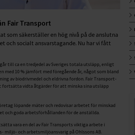
ån Fair Transport
ikat som säkerställer en hög nivå på de anslutna
et och socialt ansvarstagande. Nu har vi fått
r till ca en tredjedel av Sveriges totala utsläpp, enligt
en med 10 % jämfört med föregående år, något som bland
ng av biodrivmedel och eldrivna fordon. Fair Transport-
fortsätta vidta åtgärder för att minska sina utsläpp
 företag löpande mäter och redovisar arbetet för minskad
t och goda arbetsförhållanden för de anställda.
ätta vara en del av Fair Transports viktiga arbete i
s- miljö- och arbetsmiljöansvarig på Ohlssons AB.