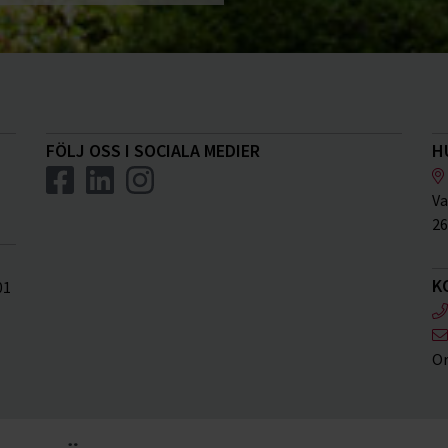
FÖLJ OSS I SOCIALA MEDIER
H
Va
26
K
01
Or