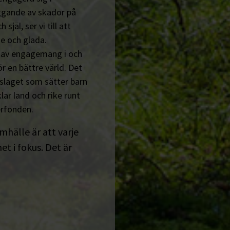
ggande av skador på
jäl, ser vi till att
e och glada.
n av engagemang i och
r en bättre värld. Det
tslaget som sätter barn
lar land och rike runt
erfonden.
amhälle är att varje
t i fokus. Det är