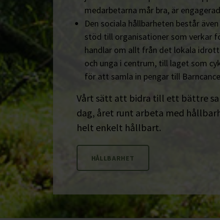
medarbetarna mår bra, är engagerad
Den sociala hållbarheten består äve
stöd till organisationer som verkar fö
handlar om allt från det lokala idrot
och unga i centrum, till laget som cyk
för att samla in pengar till Barncanc
Vårt sätt att bidra till ett bättre s
dag, året runt arbeta med hållbarhe
helt enkelt hållbart.
HÅLLBARHET