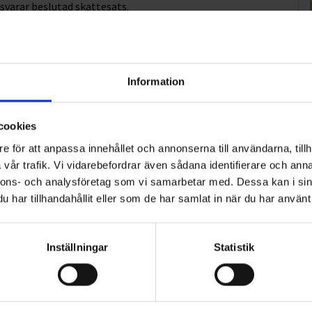
tsvarar beslutad skattesats.
delar av avfallet går till förbränning, som till exempel
vfall.
Information
hållbar insamling av hushålls- och
cookies
e för att anpassa innehållet och annonserna till användarna, tillh
vår trafik. Vi vidarebefordrar även sådana identifierare och anna
nnons- och analysföretag som vi samarbetar med. Dessa kan i sin
har tillhandahållit eller som de har samlat in när du har använt 
Inställningar
Statistik
ART