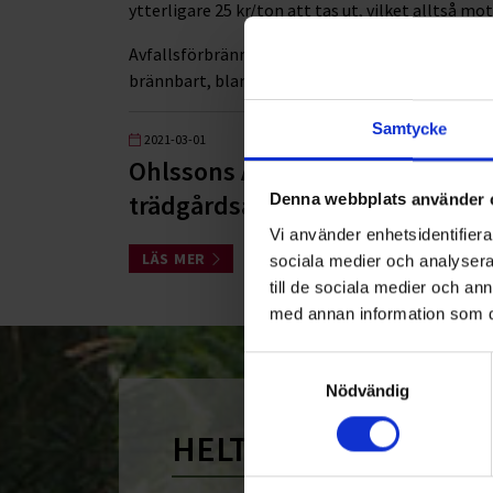
ytterligare 25 kr/ton att tas ut, vilket alltså mo
Avfallsförbränningsskatten berör även avfall där 
brännbart, blandat, osorterat och ej brännbart a
Samtycke
2021-03-01
Ohlssons AB ny entreprenör för 
trädgårdsavfall i Vellinge
Denna webbplats använder 
Vi använder enhetsidentifierar
LÄS MER
sociala medier och analysera 
till de sociala medier och a
med annan information som du 
Samtyckesval
Nödvändig
HELT ENKELT HÅLLB