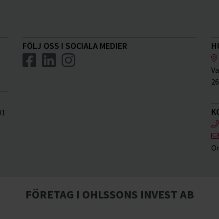
FÖLJ OSS I SOCIALA MEDIER
H
Va
26
K
01
Or
FÖRETAG I OHLSSONS INVEST AB