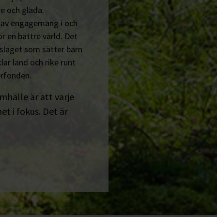
e och glada.
n av engagemang i och
r en bättre värld. Det
tslaget som sätter barn
lar land och rike runt
erfonden.
amhälle är att varje
t i fokus. Det är