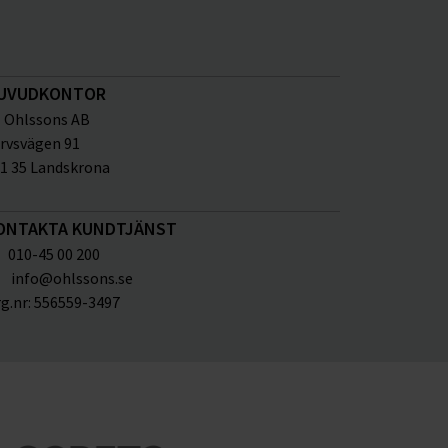
UVUDKONTOR
Ohlssons AB
rvsvägen 91
1 35 Landskrona
ONTAKTA KUNDTJÄNST
010-45 00 200
info@ohlssons.se
g.nr:
556559-3497