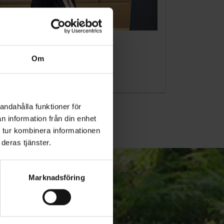
KUNDTJÄNST
Om
010-45 00 200​
info@ohlssons.se
andahålla funktioner för
n information från din enhet
 tur kombinera informationen
deras tjänster.
Marknadsföring