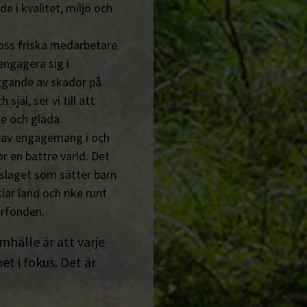
de i kvalitet, miljö och
 oss friska medarbetare
engagera sig i
ggande av skador på
jäl, ser vi till att
e och glada.
n av engagemang i och
r en bättre värld. Det
tslaget som sätter barn
lar land och rike runt
erfonden.
amhälle är att varje
t i fokus. Det är