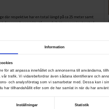
ge där respektive har en total längd på ca 25 meter samt
rat den aerodynamiskt utformade hytten som är utrustad
 kvalitativ och säker körupplevelse. Ekeris påbyggnadsskåp
 och är byggda i en fabrik som klassas som klimatneutral.
tt tiotal nya medarbetare som kommer att utgå från tre
Information
cookies
e för att anpassa innehållet och annonserna till användarna, tillh
vår trafik. Vi vidarebefordrar även sådana identifierare och anna
nnons- och analysföretag som vi samarbetar med. Dessa kan i sin
lerade sig på den svenska marknaden 1912 med en
har tillhandahållit eller som de har samlat in när du har använt 
edande inom gas, teknik och tjänster för industri och
anställda.
Inställningar
Statistik