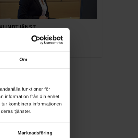
KUNDTJÄNST
010-45 00 200​
info@ohlssons.se
Om
andahålla funktioner för
n information från din enhet
 tur kombinera informationen
deras tjänster.
Marknadsföring