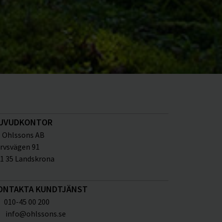
UVUDKONTOR
Ohlssons AB
rvsvägen 91
1 35 Landskrona
ONTAKTA KUNDTJÄNST
010-45 00 200
info@ohlssons.se