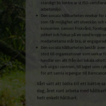
ständigt bli bättre är vi ISO-certifiera
arbetsmiljö.
Den sociala hållbarheten innebär för
som får möjlighet att utvecklas och 
koncernen. Genom friskvård, föreby
jobbet och fokus på en sund kropp och s
medarbetarna mår bra, är engagerad
Den sociala hållbarheten består äve
stöd till organisationer som verkar fö
handlar om allt från det lokala idrot
och unga i centrum, till laget som cyk
för att samla in pengar till Barncanc
Vårt sätt att bidra till ett bättre s
dag, året runt arbeta med hållbarhe
helt enkelt hållbart.