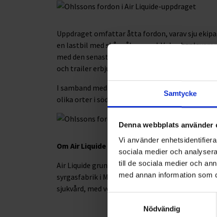
Uppdraget omfattar åtta fordon, varav sju ekipa
en lastbil med skåppåbyggnad. Volvo har levere
med den senaste tekniken för att säkerställa en
och trailer erbjuder enkel lastning och lossning
I samband med uppdraget välkomnar Ohlssons e
Samtycke
olika orter i södra Sverige.
Denna webbplats använder 
Vi använder enhetsidentifierar
Om Air Liquide
sociala medier och analysera 
till de sociala medier och a
Air Liquide grundades i Frankrike 1902 och etab
med annan information som du 
syrgasfabrik i Malmö. Idag är Air Liquide världsl
sjukvård, med verksamhet i 72 länder och 67 000 
Samtyckesval
Nödvändig