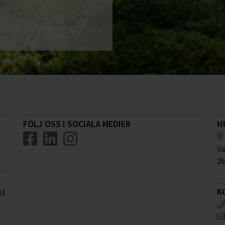
FÖLJ OSS I SOCIALA MEDIER
H
Va
26
K
01