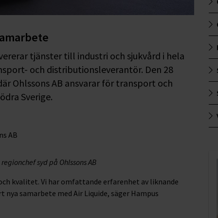
 samarbete
rerar tjänster till industri och sjukvård i hela
nsport- och distributionsleverantör. Den 28
 där Ohlssons AB ansvarar för transport och
södra Sverige.
regionchef syd på Ohlssons AB
och kvalitet. Vi har omfattande erfarenhet av liknande
årt nya samarbete med Air Liquide, säger Hampus