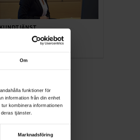
KUNDTJÄNST
010-45 00 200​
info@ohlssons.se
Om
andahålla funktioner för
n information från din enhet
 tur kombinera informationen
deras tjänster.
Marknadsföring