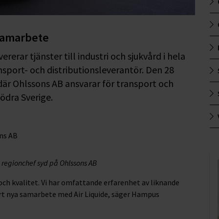
 samarbete
rerar tjänster till industri och sjukvård i hela
nsport- och distributionsleverantör. Den 28
 där Ohlssons AB ansvarar för transport och
södra Sverige.
regionchef syd på Ohlssons AB
och kvalitet. Vi har omfattande erfarenhet av liknande
årt nya samarbete med Air Liquide, säger Hampus