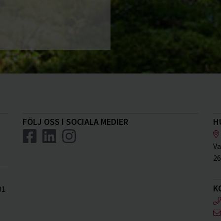
FÖLJ OSS I SOCIALA MEDIER
H
Va
26
K
01