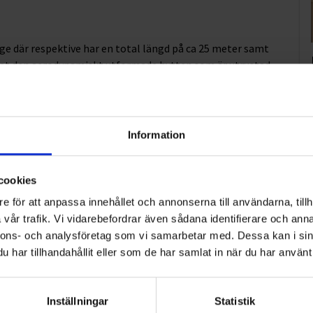
ge där respektive har en total längd på ca 25 meter samt
rat den aerodynamiskt utformade hytten som är utrustad
 kvalitativ och säker körupplevelse. Ekeris påbyggnadsskåp
 och är byggda i en fabrik som klassas som klimatneutral.
tt tiotal nya medarbetare som kommer att utgå från tre
Information
cookies
e för att anpassa innehållet och annonserna till användarna, tillh
vår trafik. Vi vidarebefordrar även sådana identifierare och anna
nnons- och analysföretag som vi samarbetar med. Dessa kan i sin
lerade sig på den svenska marknaden 1912 med en
har tillhandahållit eller som de har samlat in när du har använt 
edande inom gas, teknik och tjänster för industri och
anställda.
Inställningar
Statistik