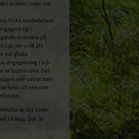
de i kvalitet, miljö och
 oss friska medarbetare
engagera sig i
ggande av skador på
jäl, ser vi till att
e och glada.
n av engagemang i och
r en bättre värld. Det
tslaget som sätter barn
lar land och rike runt
erfonden.
amhälle är att varje
t i fokus. Det är