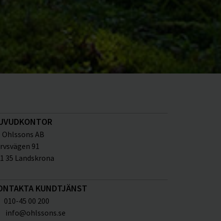
UVUDKONTOR
Ohlssons AB
rvsvägen 91
1 35 Landskrona
ONTAKTA KUNDTJÄNST
010-45 00 200
info@ohlssons.se