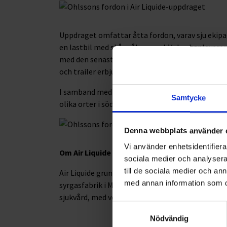
Uppdraget omfattar åtta fordon, varav sju ekipa
en lastbil med skåppåbyggnad. Volvo har levere
med den senaste tekniken för att säkerställa en
och trailer erbjuder enkel lastning och lossning
I samband med uppdraget välkomnar Ohlssons e
Samtycke
olika orter i södra Sverige.
Denna webbplats använder 
Vi använder enhetsidentifierar
Om Air Liquide
sociala medier och analysera 
till de sociala medier och a
Air Liquide grundades i Frankrike 1902 och etab
med annan information som du 
syrgasfabrik i Malmö. Idag är Air Liquide världsl
sjukvård, med verksamhet i 72 länder och 67 000 
Samtyckesval
Nödvändig