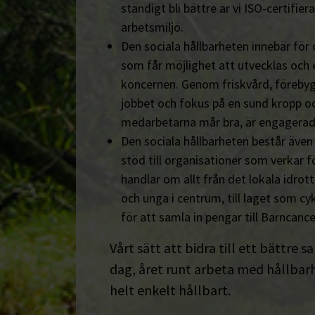
ständigt bli bättre är vi ISO-certifiera
arbetsmiljö.
Den sociala hållbarheten innebär för
som får möjlighet att utvecklas och 
koncernen. Genom friskvård, föreby
jobbet och fokus på en sund kropp och s
medarbetarna mår bra, är engagerad
Den sociala hållbarheten består äve
stöd till organisationer som verkar fö
handlar om allt från det lokala idrot
och unga i centrum, till laget som cyk
för att samla in pengar till Barncanc
Vårt sätt att bidra till ett bättre s
dag, året runt arbeta med hållbarhe
helt enkelt hållbart.