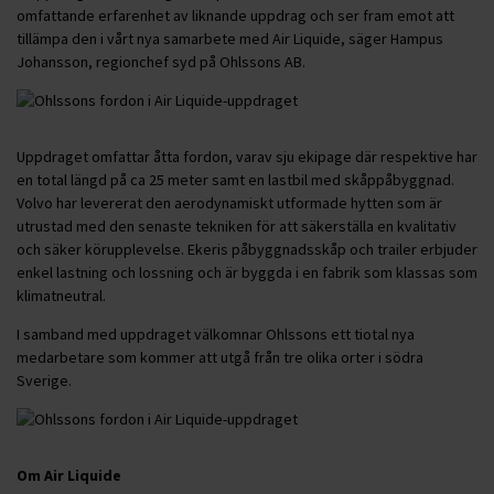
omfattande erfarenhet av liknande uppdrag och ser fram emot att
tillämpa den i vårt nya samarbete med Air Liquide, säger Hampus
Johansson, regionchef syd på Ohlssons AB.
Uppdraget omfattar åtta fordon, varav sju ekipage där respektive har
en total längd på ca 25 meter samt en lastbil med skåppåbyggnad.
Volvo har levererat den aerodynamiskt utformade hytten som är
utrustad med den senaste tekniken för att säkerställa en kvalitativ
och säker körupplevelse. Ekeris påbyggnadsskåp och trailer erbjuder
enkel lastning och lossning och är byggda i en fabrik som klassas som
klimatneutral.
I samband med uppdraget välkomnar Ohlssons ett tiotal nya
medarbetare som kommer att utgå från tre olika orter i södra
Sverige.
Om Air Liquide