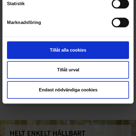
Statistik
Marknadsföring
Tillåt alla cookies
Tillåt urval
KUNDTJÄNST
010-45 00 200​
Endast nödvändiga cookies
info@ohlssons.se
HELT ENKELT HÅLLBART