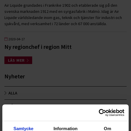
Air Liquide grundades i Frankrike 1902 och etablerade sig på den
svenska marknaden 1912 med en syrgasfabrik i Malmö. Idag är Air
Liquide världsledande inom gas, teknik och tjänster för industri och
sjukvård, med verksamhet i 72 länder och 67 000 anställda.
2020-04-17
Ny regionchef i region Mitt
LÄS MER
Nyheter
ALLA
HÅLLBARHET
LANDSKRONA
Samtycke
Information
Om