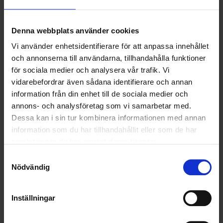
NYA UPPDRAG
OHLSSONS REGION MITT
Denna webbplats använder cookies
Vi använder enhetsidentifierare för att anpassa innehållet
OHLSSONS REGION SYD
och annonserna till användarna, tillhandahålla funktioner
för sociala medier och analysera vår trafik. Vi
OHLSSONS REGION VÄST
vidarebefordrar även sådana identifierare och annan
OHLSSONSKOLLEGOR
information från din enhet till de sociala medier och
annons- och analysföretag som vi samarbetar med.
RENHÅLLNING
Dessa kan i sin tur kombinera informationen med annan
information som du har tillhandahållit eller som de har
SAMARBETEN
samlat in när du har använt deras tjänster.
Samtyckesval
SOCIALT ANSVAR
Nödvändig
VELLINGE
Inställningar