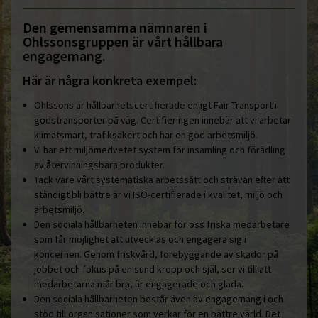
Den gemensamma nämnaren i
Ohlssonsgruppen är vårt hållbara
engagemang.
Här är några konkreta exempel:
Ohlssons är hållbarhetscertifierade enligt Fair Transport i
godstransporter på väg. Certifieringen innebär att vi arbetar
klimatsmart, trafiksäkert och har en god arbetsmiljö.
Vi har ett miljömedvetet system för insamling och förädling
av återvinningsbara produkter.
Tack vare vårt systematiska arbetssätt och strävan efter att
ständigt bli bättre är vi ISO-certifierade i kvalitet, miljö och
arbetsmiljö.
Den sociala hållbarheten innebär för oss friska medarbetare
som får möjlighet att utvecklas och engagera sig i
koncernen. Genom friskvård, förebyggande av skador på
jobbet och fokus på en sund kropp och själ, ser vi till att
medarbetarna mår bra, är engagerade och glada.
Den sociala hållbarheten består även av engagemang i och
stöd till organisationer som verkar för en bättre värld. Det