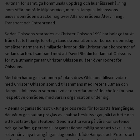
Hultman för samtliga kommunala uppdrag och hushållsrenhållning
inom Affärsområde Miljöservice, medan Hampus Johanssons
ansvarsområden sträcker sig över Affärsområdena Återvinning,
Transport och Entreprenad.
Sedan Ohlssons startades av Christer Ohlsson 1998 har bolaget vuxit
från ett litet familjeföretag i Landskrona till en stor koncern som idag
omsätter närmare två miljarder kronor, där Christer varit koncernchef
sedan starten. I samband med att David Rhudin har lämnat Ohlssons
för nya utmaningar tar Christer Ohlsson nu åter över rodret för
Ohlssons.
Med den här organisationen på plats drivs Ohlssons tillväxt vidare
med Christer Ohlsson som vd tillsammans med Peter Hultman och
Hampus Johansson som vice vd:ar och Affärsområdeschefer för sina
respektive områden, med varsin organisation under sig.
– Denna organisationsstruktur gör oss redo för fortsatta framgångar,
där vår organisation präglas av snabba beslutsvägar, hårt arbete och
ett kvalitativt tjänsteutbud. Genom att ta vara på våra kompetenser
och ge befintlig personal i organisationen möjligheter att växa i sina
roller når vi nya framgångar. Jag önskar både Hampus och Peter stort