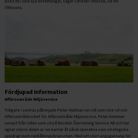
lycka till i sina nya befattningar, säger Christer Ohlsson, vd för
Ohlssons.
Fördjupad information
Affärsområde Miljöservice
Tidigare i somras påbörjade Peter Hultman sin roll som vice vd och
Affärsområdeschef för Affärsområde Miljöservice. Peter kommer
senast från rollen som vd på Nordisk Återvinning Service AB och har
ägnat större delen av sin karriär åt såväl operativa som strategiska
uppdrag inom renhållningsbranschen. Med ett stort engagemang för