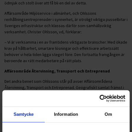
ödmjuk och stolt över att få bli en del av detta.
Affärsområde Miljöservice i allmänhet, och Ohlssons
renhållningsentreprenader i synnerhet, är otroligt viktiga pusselbitar i
Sveriges infrastruktur och klassas därför som samhällsviktig
verksamhet. Christer Ohlsson, vd, förklarar:
– Vi är verksamma i en av framtidens viktigaste branscher. Med ökade
krav på hållbarhet, smartare lösningar och effektivare arbetssätt
behöver vi hela tiden ligga steget före. Den fortsatta framgången är
beroende av rätt medarbetare på rätt plats.
Affärsområde Återvinning, Transport och Entreprenad
Det andra benet som Ohlssons står på avser Affärsområdena
Återvinning, Transport och Entreprenad. Geografiskt samlat främst i
södra Sverige inkluderar dessa områden även Ohlssons
industrirenhållning, terminaler, omlastning och övriga tjänster som
riktar sig till den privata sektorn.
Samtycke
Information
Om
För dessa områden kommer Hampus Johansson att ansvara i
kombination med rollen som vice vd. Sedan starten på Ohlssons 2022
har han haft flera ledande roller, nu senast som Affärsområdeschef