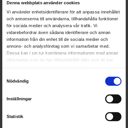
för Affärsområdena Transport och Entreprenad.
Denna webbplats använder cookies
Vi använder enhetsidentifierare för att anpassa innehållet
och annonserna till användarna, tillhandahålla funktioner
för sociala medier och analysera vår trafik. Vi
vidarebefordrar även sådana identifierare och annan
information från din enhet till de sociala medier och
annons- och analysföretag som vi samarbetar med.
Dessa kan i sin tur kombinera informationen med annan
information som du har tillhandahållit eller som de har
samlat in när du har använt deras tjänster.
Samtyckesval
Nödvändig
– Vi har en stark och väldigt erfaren organisation inom Återvinning,
Transport och Entreprenad och jag ser fram emot att fortsätta
utveckla verksamheten inom både befintliga och nya områden.
Inställningar
Det som driver Hampus i den fortsatta utvecklingen är främst att
kunna erbjuda kunderna helheten:
Statistik
– Det breda tjänsteutbudet som vi kan erbjuda våra kunder är unikt i