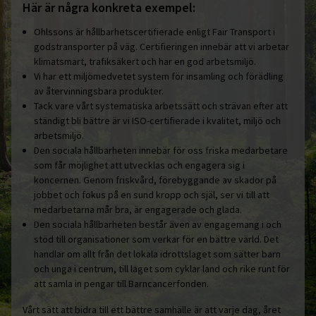
Här är några konkreta exempel:
Ohlssons är hållbarhetscertifierade enligt Fair Transport i
godstransporter på väg. Certifieringen innebär att vi arbetar
klimatsmart, trafiksäkert och har en god arbetsmiljö.
Vi har ett miljömedvetet system för insamling och förädling
av återvinningsbara produkter.
Tack vare vårt systematiska arbetssätt och strävan efter att
ständigt bli bättre är vi ISO-certifierade i kvalitet, miljö och
arbetsmiljö.
Den sociala hållbarheten innebär för oss friska medarbetare
som får möjlighet att utvecklas och engagera sig i
koncernen. Genom friskvård, förebyggande av skador på
jobbet och fokus på en sund kropp och själ, ser vi till att
medarbetarna mår bra, är engagerade och glada.
Den sociala hållbarheten består även av engagemang i och
stöd till organisationer som verkar för en bättre värld. Det
handlar om allt från det lokala idrottslaget som sätter barn
och unga i centrum, till laget som cyklar land och rike runt för
att samla in pengar till Barncancerfonden.
Vårt sätt att bidra till ett bättre samhälle är att varje dag, året