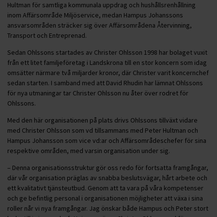
Hultman för samtliga kommunala uppdrag och hushållsrenhållning
inom Affärsområde Miljöservice, medan Hampus Johanssons
ansvarsområden sträcker sig över Affärsområdena Återvinning,
Transport och Entreprenad.
Sedan Ohlssons startades av Christer Ohlsson 1998 har bolaget vuxit
från ett litet familjeföretag i Landskrona till en stor koncern som idag
omsätter närmare två miljarder kronor, där Christer varit koncernchef
sedan starten. I samband med att David Rhudin har lämnat Ohlssons
för nya utmaningar tar Christer Ohlsson nu åter över rodret för
Ohlssons.
Med den här organisationen på plats drivs Ohlssons tillväxt vidare
med Christer Ohlsson som vd tillsammans med Peter Hultman och
Hampus Johansson som vice vd:ar och Affärsområdeschefer för sina
respektive områden, med varsin organisation under sig.
– Denna organisationsstruktur gör oss redo för fortsatta framgångar,
där vår organisation präglas av snabba beslutsvägar, hårt arbete och
ett kvalitativt tjänsteutbud. Genom att ta vara på våra kompetenser
och ge befintlig personal i organisationen möjligheter att växa i sina
roller når vi nya framgångar. Jag önskar både Hampus och Peter stort