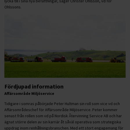
lycka till i sina nya befattningar, säger Christer Ohlsson, vd för
Ohlssons.
Fördjupad information
Affärsområde Miljöservice
Tidigare i somras påbörjade Peter Hultman sin roll som vice vd och
Affärsområdeschef för Affärsområde Miljöservice. Peter kommer
senast från rollen som vd på Nordisk Återvinning Service AB och har
ägnat större delen av sin karriär åt såväl operativa som strategiska
uppdrag inom renhållningsbranschen. Med ett stort engagemang för