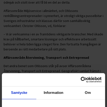
ödmjuk och stolt över att få bli en del av detta.
Affärsområde Miljöservice i allmänhet, och Ohlssons
renhållningsentreprenader i synnerhet, är otroligt viktiga pusselbitar i
Sveriges infrastruktur och klassas därför som samhällsviktig
verksamhet. Christer Ohlsson, vd, förklarar:
– Vi är verksamma i en av framtidens viktigaste branscher. Med ökade
krav på hållbarhet, smartare lösningar och effektivare arbetssätt
behöver vi hela tiden ligga steget före. Den fortsatta framgången är
beroende av rätt medarbetare på rätt plats.
Affärsområde Återvinning, Transport och Entreprenad
Det andra benet som Ohlssons står på avser Affärsområdena
Återvinning, Transport och Entreprenad. Geografiskt samlat främst i
södra Sverige inkluderar dessa områden även Ohlssons
industrirenhållning, terminaler, omlastning och övriga tjänster som
riktar sig till den privata sektorn.
Samtycke
Information
Om
För dessa områden kommer Hampus Johansson att ansvara i
kombination med rollen som vice vd. Sedan starten på Ohlssons 2022
har han haft flera ledande roller, nu senast som Affärsområdeschef