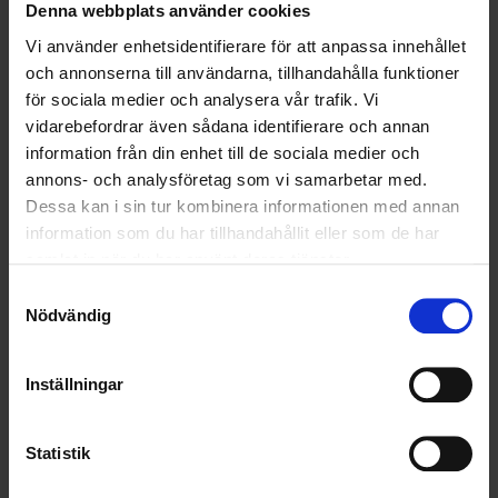
för Affärsområdena Transport och Entreprenad.
Denna webbplats använder cookies
Vi använder enhetsidentifierare för att anpassa innehållet
och annonserna till användarna, tillhandahålla funktioner
för sociala medier och analysera vår trafik. Vi
vidarebefordrar även sådana identifierare och annan
information från din enhet till de sociala medier och
annons- och analysföretag som vi samarbetar med.
Dessa kan i sin tur kombinera informationen med annan
information som du har tillhandahållit eller som de har
samlat in när du har använt deras tjänster.
Samtyckesval
Nödvändig
– Vi har en stark och väldigt erfaren organisation inom Återvinning,
Transport och Entreprenad och jag ser fram emot att fortsätta
utveckla verksamheten inom både befintliga och nya områden.
Inställningar
Det som driver Hampus i den fortsatta utvecklingen är främst att
kunna erbjuda kunderna helheten:
Statistik
– Det breda tjänsteutbudet som vi kan erbjuda våra kunder är unikt i