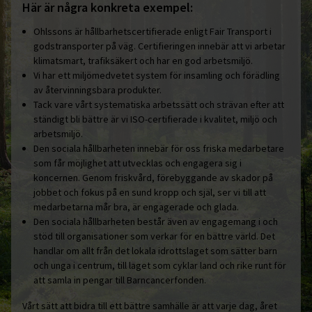
Här är några konkreta exempel:
Ohlssons är hållbarhetscertifierade enligt Fair Transport i
godstransporter på väg. Certifieringen innebär att vi arbetar
klimatsmart, trafiksäkert och har en god arbetsmiljö.
Vi har ett miljömedvetet system för insamling och förädling
av återvinningsbara produkter.
Tack vare vårt systematiska arbetssätt och strävan efter att
ständigt bli bättre är vi ISO-certifierade i kvalitet, miljö och
arbetsmiljö.
Den sociala hållbarheten innebär för oss friska medarbetare
som får möjlighet att utvecklas och engagera sig i
koncernen. Genom friskvård, förebyggande av skador på
jobbet och fokus på en sund kropp och själ, ser vi till att
medarbetarna mår bra, är engagerade och glada.
Den sociala hållbarheten består även av engagemang i och
stöd till organisationer som verkar för en bättre värld. Det
handlar om allt från det lokala idrottslaget som sätter barn
och unga i centrum, till laget som cyklar land och rike runt för
att samla in pengar till Barncancerfonden.
Vårt sätt att bidra till ett bättre samhälle är att varje dag, året