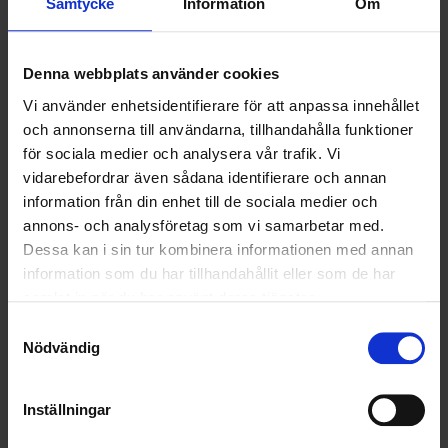
Samtycke
Information
Om
för Affärsområdena Transport och Entreprenad.
Denna webbplats använder cookies
Vi använder enhetsidentifierare för att anpassa innehållet
och annonserna till användarna, tillhandahålla funktioner
för sociala medier och analysera vår trafik. Vi
vidarebefordrar även sådana identifierare och annan
information från din enhet till de sociala medier och
annons- och analysföretag som vi samarbetar med.
Dessa kan i sin tur kombinera informationen med annan
information som du har tillhandahållit eller som de har
– Vi har en stark och väldigt erfaren organisation inom Återvinning,
samlat in när du har använt deras tjänster.
Transport och Entreprenad och jag ser fram emot att fortsätta
Samtyckesval
utveckla verksamheten inom både befintliga och nya områden.
Nödvändig
Det som driver Hampus i den fortsatta utvecklingen är främst att
kunna erbjuda kunderna helheten:
Inställningar
– Det breda tjänsteutbudet som vi kan erbjuda våra kunder är unikt i