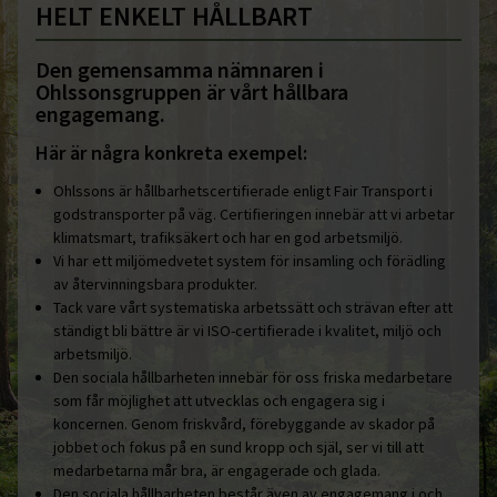
HELT ENKELT HÅLLBART
Den gemensamma nämnaren i
Ohlssonsgruppen är vårt hållbara
engagemang.
Här är några konkreta exempel:
Ohlssons är hållbarhetscertifierade enligt Fair Transport i
godstransporter på väg. Certifieringen innebär att vi arbetar
klimatsmart, trafiksäkert och har en god arbetsmiljö.
Vi har ett miljömedvetet system för insamling och förädling
av återvinningsbara produkter.
Tack vare vårt systematiska arbetssätt och strävan efter att
ständigt bli bättre är vi ISO-certifierade i kvalitet, miljö och
arbetsmiljö.
Den sociala hållbarheten innebär för oss friska medarbetare
som får möjlighet att utvecklas och engagera sig i
koncernen. Genom friskvård, förebyggande av skador på
jobbet och fokus på en sund kropp och själ, ser vi till att
medarbetarna mår bra, är engagerade och glada.
Den sociala hållbarheten består även av engagemang i och