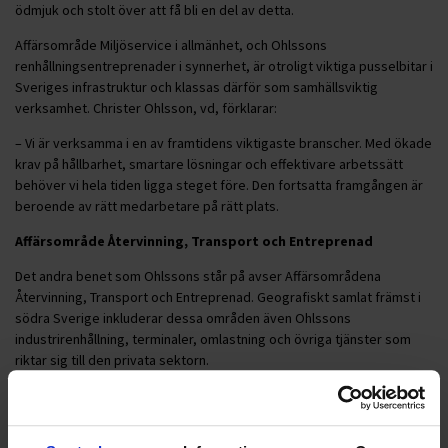
ödmjuk och stolt över att få bli en del av detta.
Affärsområde Miljöservice i allmänhet, och Ohlssons
renhållningsentreprenader i synnerhet, är otroligt viktiga pusselbitar i
Sveriges infrastruktur och klassas därför som samhällsviktig
verksamhet. Christer Ohlsson, vd, förklarar:
– Vi är verksamma i en av framtidens viktigaste branscher. Med ökade
krav på hållbarhet, smartare lösningar och effektivare arbetssätt
behöver vi hela tiden ligga steget före. Den fortsatta framgången är
beroende av rätt medarbetare på rätt plats.
Affärsområde Återvinning, Transport och Entreprenad
Det andra benet som Ohlssons står på avser Affärsområdena
Återvinning, Transport och Entreprenad. Geografiskt samlat främst i
södra Sverige inkluderar dessa områden även Ohlssons
industrirenhållning, terminaler, omlastning och övriga tjänster som
riktar sig till den privata sektorn.
För dessa områden kommer Hampus Johansson att ansvara i
kombination med rollen som vice vd. Sedan starten på Ohlssons 2022
har han haft flera ledande roller, nu senast som Affärsområdeschef