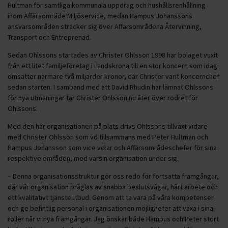
Hultman för samtliga kommunala uppdrag och hushållsrenhållning
inom Affärsområde Miljöservice, medan Hampus Johanssons
ansvarsområden sträcker sig över Affärsområdena Återvinning,
Transport och Entreprenad.
Sedan Ohlssons startades av Christer Ohlsson 1998 har bolaget vuxit
från ett litet familjeföretag i Landskrona till en stor koncern som idag
omsätter närmare två miljarder kronor, där Christer varit koncernchef
sedan starten. I samband med att David Rhudin har lämnat Ohlssons
för nya utmaningar tar Christer Ohlsson nu åter över rodret för
Ohlssons.
Med den här organisationen på plats drivs Ohlssons tillväxt vidare
med Christer Ohlsson som vd tillsammans med Peter Hultman och
Hampus Johansson som vice vd:ar och Affärsområdeschefer för sina
respektive områden, med varsin organisation under sig.
– Denna organisationsstruktur gör oss redo för fortsatta framgångar,
där vår organisation präglas av snabba beslutsvägar, hårt arbete och
ett kvalitativt tjänsteutbud. Genom att ta vara på våra kompetenser
och ge befintlig personal i organisationen möjligheter att växa i sina
roller når vi nya framgångar. Jag önskar både Hampus och Peter stort