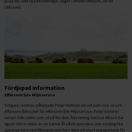
lycka till i sina nya befattningar, säger Christer Ohlsson, vd för
Ohlssons.
Fördjupad information
Affärsområde Miljöservice
Tidigare i somras påbörjade Peter Hultman sin roll som vice vd och
Affärsområdeschef för Affärsområde Miljöservice. Peter kommer
senast från rollen som vd på Nordisk Återvinning Service AB och har
ägnat större delen av sin karriär åt såväl operativa som strategiska
uppdrag inom renhållningsbranschen. Med ett stort engagemang för