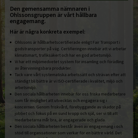
Den gemensamma nämnaren i
Ohlssonsgruppen är vårt hållbara
engagemang.
Här är några konkreta exempel:
Ohlssons är hållbarhetscertifierade enligt Fair Transport i
godstransporter på väg. Certifieringen innebär att vi arbetar
klimatsmart, trafiksäkert och har en god arbetsmiljö.
Vi har ett miljömedvetet system för insamling och förädling
av återvinningsbara produkter.
Tack vare vårt systematiska arbetssätt och strävan efter att
ständigt bli bättre är vi ISO-certifierade i kvalitet, miljö och
arbetsmiljö.
Den sociala hållbarheten innebär för oss friska medarbetare
som får möjlighet att utvecklas och engagera sig i
koncernen. Genom friskvård, förebyggande av skador på
jobbet och fokus på en sund kropp och själ, ser vi till att
medarbetarna mår bra, är engagerade och glada.
Den sociala hållbarheten består även av engagemang i och
stöd till organisationer som verkar för en bättre värld. Det