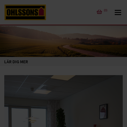
(0)
LÄR DIG MER