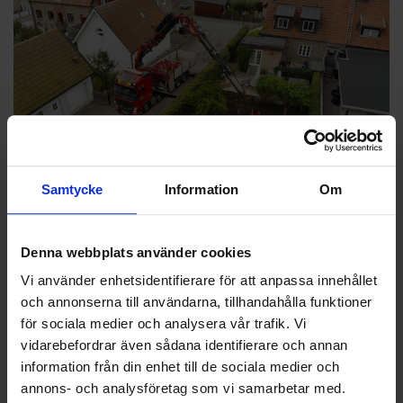
Samtycke
Information
Om
GRÄSREBELLEN TIPSAR: ANLÄGGA GRÄSMATTA
Hösten är bästa tiden att anlägga gräsmatta. Oavsett om du
Denna webbplats använder cookies
väljer att så eller rulla färdigt gräs är hösten bästa tiden för ditt
projekt. Under höstmånaderna är marken varm, luften fuktig och
Vi använder enhetsidentifierare för att anpassa innehållet
fåglarna mätta.
och annonserna till användarna, tillhandahålla funktioner
för sociala medier och analysera vår trafik. Vi
vidarebefordrar även sådana identifierare och annan
information från din enhet till de sociala medier och
Melker "Gräsrebellen" Bengtsson
annons- och analysföretag som vi samarbetar med.