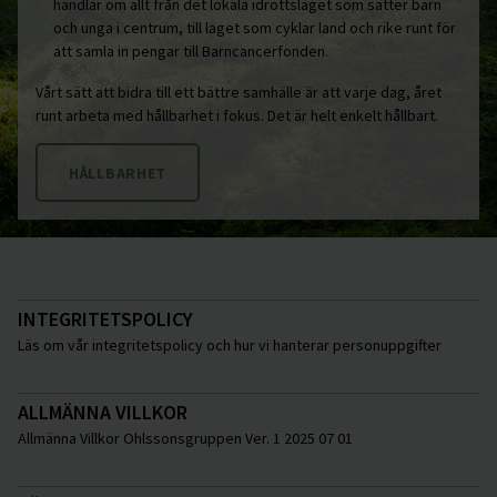
handlar om allt från det lokala idrottslaget som sätter barn
och unga i centrum, till laget som cyklar land och rike runt för
att samla in pengar till Barncancerfonden.
Vårt sätt att bidra till ett bättre samhälle är att varje dag, året
runt arbeta med hållbarhet i fokus. Det är helt enkelt hållbart.
HÅLLBARHET
INTEGRITETSPOLICY
Läs om vår integritetspolicy och hur vi hanterar personuppgifter
ALLMÄNNA VILLKOR
Allmänna Villkor Ohlssonsgruppen Ver. 1 2025 07 01