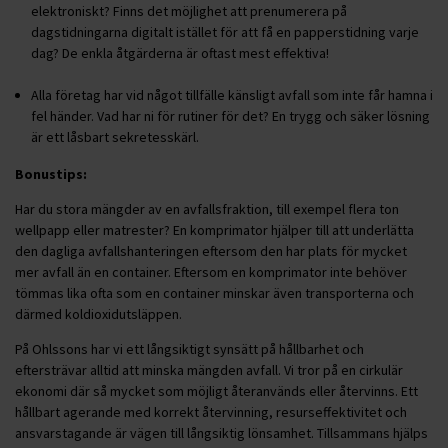
elektroniskt? Finns det möjlighet att prenumerera på
dagstidningarna digitalt istället för att få en papperstidning varje
dag? De enkla åtgärderna är oftast mest effektiva!
Alla företag har vid något tillfälle känsligt avfall som inte får hamna i
fel händer. Vad har ni för rutiner för det? En trygg och säker lösning
är ett låsbart sekretesskärl.
Bonustips:
Har du stora mängder av en avfallsfraktion, till exempel flera ton
wellpapp eller matrester? En komprimator hjälper till att underlätta
den dagliga avfallshanteringen eftersom den har plats för mycket
mer avfall än en container. Eftersom en komprimator inte behöver
tömmas lika ofta som en container minskar även transporterna och
därmed koldioxidutsläppen.
På Ohlssons har vi ett långsiktigt synsätt på hållbarhet och
eftersträvar alltid att minska mängden avfall. Vi tror på en cirkulär
ekonomi där så mycket som möjligt återanvänds eller återvinns. Ett
hållbart agerande med korrekt återvinning, resurseffektivitet och
ansvarstagande är vägen till långsiktig lönsamhet. Tillsammans hjälps