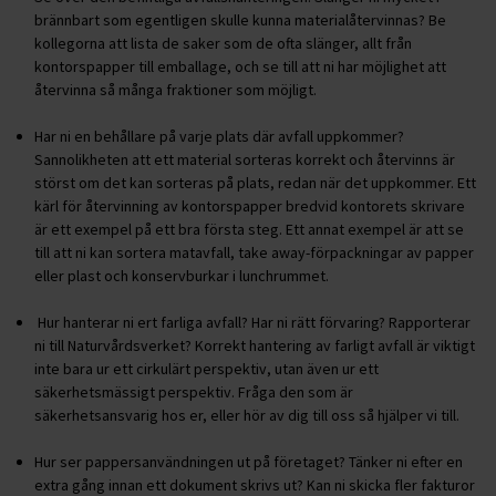
brännbart som egentligen skulle kunna materialåtervinnas? Be
kollegorna att lista de saker som de ofta slänger, allt från
kontorspapper till emballage, och se till att ni har möjlighet att
återvinna så många fraktioner som möjligt.
Har ni en behållare på varje plats där avfall uppkommer?
Sannolikheten att ett material sorteras korrekt och återvinns är
störst om det kan sorteras på plats, redan när det uppkommer. Ett
kärl för återvinning av kontorspapper bredvid kontorets skrivare
är ett exempel på ett bra första steg. Ett annat exempel är att se
till att ni kan sortera matavfall, take away-förpackningar av papper
eller plast och konservburkar i lunchrummet.
Hur hanterar ni ert farliga avfall? Har ni rätt förvaring? Rapporterar
ni till Naturvårdsverket? Korrekt hantering av farligt avfall är viktigt
inte bara ur ett cirkulärt perspektiv, utan även ur ett
säkerhetsmässigt perspektiv. Fråga den som är
säkerhetsansvarig hos er, eller hör av dig till oss så hjälper vi till.
Hur ser pappersanvändningen ut på företaget? Tänker ni efter en
extra gång innan ett dokument skrivs ut? Kan ni skicka fler fakturor