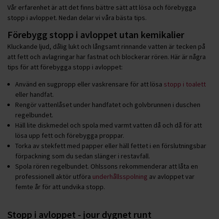
Vår erfarenhet är att det finns bättre sätt att lösa och förebygga
stopp i avloppet. Nedan delar vi våra bästa tips.
Förebygg stopp i avloppet utan kemikalier
Kluckande ljud, dålig lukt och långsamt rinnande vatten är tecken på
att fett och avlagringar har fastnat och blockerar rören. Här är några
tips för att förebygga stopp i avloppet:
Använd en sugpropp eller vaskrensare för att lösa
stopp i toalett
eller handfat.
Rengör vattenlåset under handfatet och golvbrunnen i duschen
regelbundet.
Häll lite diskmedel och spola med varmt vatten då och då för att
lösa upp fett och förebygga proppar.
Torka av stekfett med papper eller häll fettet i en förslutningsbar
förpackning som du sedan slänger i restavfall.
Spola rören regelbundet. Ohlssons rekommenderar att låta en
professionell aktör utföra
underhållsspolning
av avloppet var
femte år för att undvika stopp.
Stopp i avloppet - jour dygnet runt