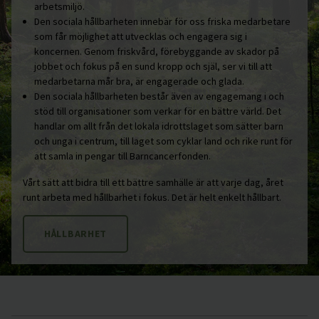
arbetsmiljö.
Den sociala hållbarheten innebär för oss friska medarbetare
som får möjlighet att utvecklas och engagera sig i
koncernen. Genom friskvård, förebyggande av skador på
jobbet och fokus på en sund kropp och själ, ser vi till att
medarbetarna mår bra, är engagerade och glada.
Den sociala hållbarheten består även av engagemang i och
stöd till organisationer som verkar för en bättre värld. Det
handlar om allt från det lokala idrottslaget som sätter barn
och unga i centrum, till laget som cyklar land och rike runt för
att samla in pengar till Barncancerfonden.
Vårt sätt att bidra till ett bättre samhälle är att varje dag, året
runt arbeta med hållbarhet i fokus. Det är helt enkelt hållbart.
HÅLLBARHET