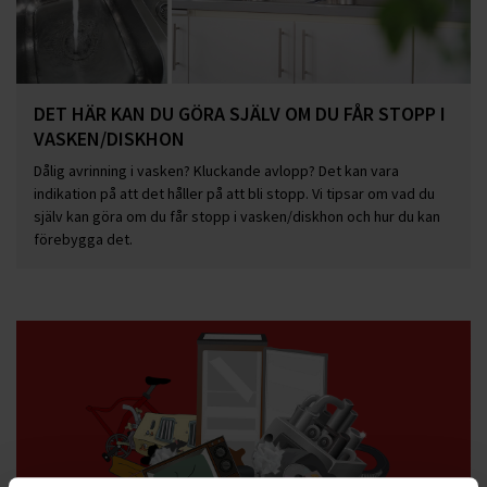
DET HÄR KAN DU GÖRA SJÄLV OM DU FÅR STOPP I
VASKEN/DISKHON
Dålig avrinning i vasken? Kluckande avlopp? Det kan vara
indikation på att det håller på att bli stopp. Vi tipsar om vad du
själv kan göra om du får stopp i vasken/diskhon och hur du kan
förebygga det.