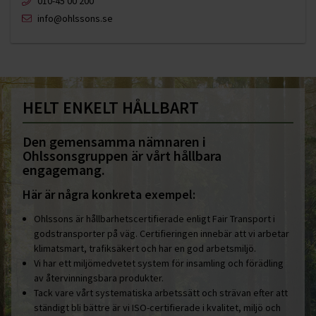
010-45 00 200​
info@ohlssons.se
HELT ENKELT HÅLLBART
Den gemensamma nämnaren i
Ohlssonsgruppen är vårt hållbara
engagemang.
Här är några konkreta exempel:
Ohlssons är hållbarhetscertifierade enligt Fair Transport i
godstransporter på väg. Certifieringen innebär att vi arbetar
klimatsmart, trafiksäkert och har en god arbetsmiljö.
Vi har ett miljömedvetet system för insamling och förädling
av återvinningsbara produkter.
Tack vare vårt systematiska arbetssätt och strävan efter att
ständigt bli bättre är vi ISO-certifierade i kvalitet, miljö och