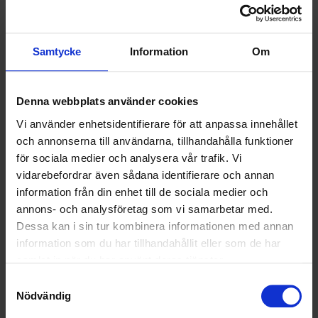
Samtycke
Information
Om
DÄRFÖR SKA DU ÅTERVINNA
Visste du att det tar 450 år för plast att brytas ned av naturen?
Denna webbplats använder cookies
Och efter så många år återstår det fortfarande skadliga
mikrobitar av plasten. I den här artikeln får du svar på varför du
Vi använder enhetsidentifierare för att anpassa innehållet
ska återvinna.
och annonserna till användarna, tillhandahålla funktioner
för sociala medier och analysera vår trafik. Vi
vidarebefordrar även sådana identifierare och annan
information från din enhet till de sociala medier och
annons- och analysföretag som vi samarbetar med.
Dessa kan i sin tur kombinera informationen med annan
information som du har tillhandahållit eller som de har
samlat in när du har använt deras tjänster.
Samtyckesval
Nödvändig