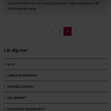
Samra berättar om sin resa på Ohlssons - från receptionist till
uthyrningsansvarig.
<
1
2
3
4
>
Lär dig mer
ALLA
CIRKULÄR EKONOMI
HUSHÅLLSAVFALL
HÅLLBARHET
OHLSSONS REGION MITT