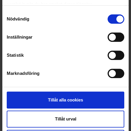
ALLA
samlat in när du har använt deras tjänster.
Samtyckesval
CIRKULÄR EKONOMI
Nödvändig
HUSHÅLLSAVFALL
Inställningar
HÅLLBARHET
OHLSSONS REGION MITT
Statistik
OHLSSONSKOLLEGOR
Marknadsföring
ÅTERVINNING
Tillåt alla cookies
Tillåt urval