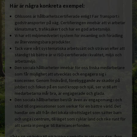
Här är några konkreta exempel:
Ohlssons är hållbarhetscertifierade enligt Fair Transport i
godstransporter på väg. Certifieringen innebär att vi arbetar
klimatsmart, trafiksäkert och har en god arbetsmiljö.
Vi har ett miljömedvetet system för insamling och förädling
av återvinningsbara produkter.
Tack vare vårt systematiska arbetssätt och strävan efter att
ständigt bli bättre är vi ISO-certifierade i kvalitet, miljö och
arbetsmiljö.
Den sociala hållbarheten innebär för oss friska medarbetare
som får möjlighet att utvecklas och engagera sig i
koncernen. Genom friskvård, förebyggande av skador på
jobbet och fokus på en sund kropp och själ, ser vi till att
medarbetarna mår bra, är engagerade och glada.
Den sociala hållbarheten består även av engagemang i och
stöd till organisationer som verkar för en bättre värld. Det
handlar om allt från det lokala idrottslaget som sätter barn
och unga i centrum, till laget som cyklar land och rike runt för
att samla in pengar till Barncancerfonden.
Vårt sätt att bidra till ett bättre samhälle är att varje dag, året