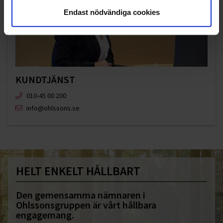
Endast nödvändiga cookies
KUNDTJÄNST
010-45 00 200​
info@ohlssons.se
HELT ENKELT HÅLLBART
Den gemensamma nämnaren i
Ohlssonsgruppen är vårt hållbara
engagemang.