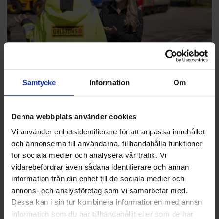
ALLT FLER KVINNOR SÖKER SIG TILL OHLSSONS
Samtycke
Information
Om
OCH FÖRARYRKET
Genom målmedvetet arbete med rekrytering och arbetsmiljö
ser vi att allt fler kvinnor väljer föraryrket. Det är en positiv
Denna webbplats använder cookies
förändring som märks både i våra egna siffror och statistik från
Vi använder enhetsidentifierare för att anpassa innehållet
branschen.
och annonserna till användarna, tillhandahålla funktioner
för sociala medier och analysera vår trafik. Vi
vidarebefordrar även sådana identifierare och annan
information från din enhet till de sociala medier och
Lär dig mer
annons- och analysföretag som vi samarbetar med.
Dessa kan i sin tur kombinera informationen med annan
information som du har tillhandahållit eller som de har