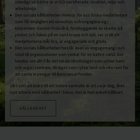
ständigt bli bättre är vi ISO-certifierade i kvalitet, miljö och
arbetsmiljö.
Den sociala hållbarheten innebär för oss friska medarbetare
som får möjlighet att utvecklas och engagera sig i
koncernen. Genom friskvård, förebyggande av skador på
jobbet och fokus på en sund kropp och själ, ser vi till att
medarbetarna mår bra, är engagerade och glada.
Den sociala hållbarheten består även av engagemang i och
stöd till organisationer som verkar för en bättre värld. Det
handlar om allt från det lokala idrottslaget som sätter barn
och unga i centrum, till laget som cyklar land och rike runt för
att samla in pengar till Barncancerfonden.
Vårt sätt att bidra till ett bättre samhälle är att varje dag, året
runt arbeta med hållbarhet i fokus. Det är helt enkelt hållbart.
HÅLLBARHET