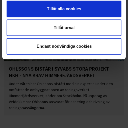
Tillåt alla cookies
Tillåt urval
Endast nödvändiga cookies
OHLSSONS BISTÅR I SYVABS STORA PROJEKT
NKH - NYA KRAV HIMMERFJÄRDSVERKET
Under våren har Ohlssons bistått med sin expertis under den
omfattande ombyggnationen av reningsverket
Himmerfjärdsverket, söder om Stockholm. På uppdrag av
Veidekke har Ohlssons ansvarat för sanering och rivning av
reningsbassängerna.