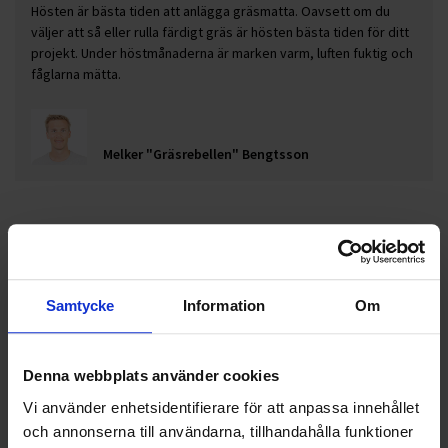
Hösten är bästa tiden att anlägga gräsmatta. Oavsett om du
väljer att så eller rulla färdigt gräs är hösten bästa tiden för ditt
projekt. Under höstmånaderna är marken varm, luften fuktig och
fåglarna mätta.
Melker "Gräsrebellen" Bengtsson
Samtycke
Information
Om
Denna webbplats använder cookies
Vi använder enhetsidentifierare för att anpassa innehållet
och annonserna till användarna, tillhandahålla funktioner