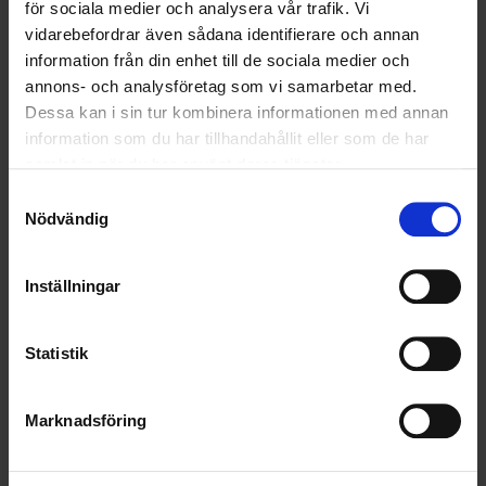
för sociala medier och analysera vår trafik. Vi
vidarebefordrar även sådana identifierare och annan
information från din enhet till de sociala medier och
annons- och analysföretag som vi samarbetar med.
Dessa kan i sin tur kombinera informationen med annan
information som du har tillhandahållit eller som de har
samlat in när du har använt deras tjänster.
Samtyckesval
Nödvändig
YRKESFÖRARENS DAG – DE FÅR SVERIGE ATT
Inställningar
RULLA
Den 9 september firar vi Yrkesförarens dag – en temadag
instiftad av Transportfackens Yrkes- och Arbetsmiljönämnd för
Statistik
att uppmärksamma alla de förare som varje dag bidrar till att
Sverige fungerar.
Marknadsföring