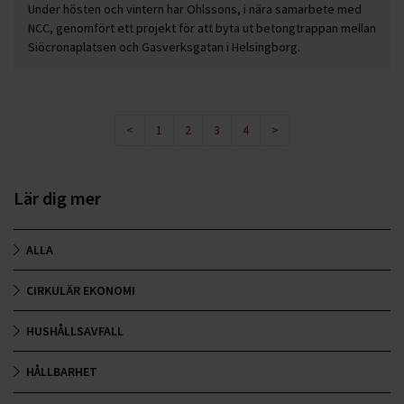
Under hösten och vintern har Ohlssons, i nära samarbete med
NCC, genomfört ett projekt för att byta ut betongtrappan mellan
Siöcronaplatsen och Gasverksgatan i Helsingborg.
<
1
2
3
4
>
Lär dig mer
ALLA
CIRKULÄR EKONOMI
HUSHÅLLSAVFALL
HÅLLBARHET