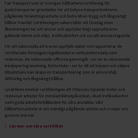
Fair Transport som är Sveriges hållbarhetscertifiering för
godstransporter grundades för att belysa transportsektorns
pågående förändringsarbete och bidra till en trygg och långsiktigt
hållbar framtid. Certifieringen säkerställer att företag inom
åkerinäringen tar sitt ansvar och uppfyller högt uppsatta krav
gällande klimat och miljö, trafiksäkerhet och socialt ansvarstagande.
För att säkerställa att kraven uppfylls mäter och rapporterar de
certifierade företagen regelbundet in verksamhetsdata som
redovisas. De redovisade siffrorna genomgår i sin tur en oberoende
tredjepartsgranskning. Detta leder i sin tur till att köpare och säljare
tillsammans kan skapa en transportnäring som är ansvarsfull,
tillförlitlig och långsiktigt hållbar.
I praktiken innebär certifieringen att Ohlssons löpande mäter och
redovisar arbetet för minskad klimatpåverkan, ökad trafiksäkerhet
samt goda arbetsförhållanden för våra anställda. Vårt
hållbarhetsarbete är ett ständigt pågående arbete och vi nöjer oss
givetvis inte här.
Läs mer om våra certifikat