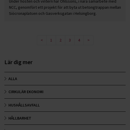
Under hösten och vintern har Ohlssons, i nära samarbete med
NCC, genomfört ett projekt för att byta ut betongtrappan mellan
Siöcronaplatsen och Gasverksgatan i Helsingborg.
<
1
2
3
4
>
Lär dig mer
ALLA
CIRKULÄR EKONOMI
HUSHÅLLSAVFALL
HÅLLBARHET