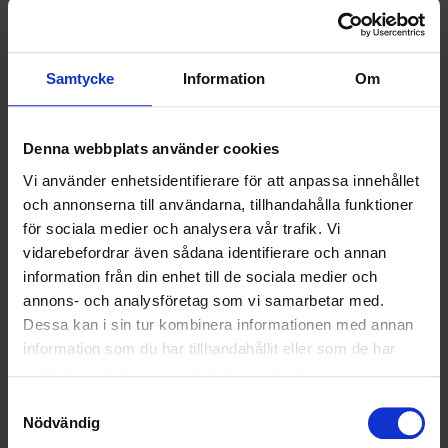
Hösten är bästa tiden att anlägga gräsmatta. Oavsett om du
väljer att så eller rulla färdigt gräs är hösten bästa tiden för ditt
projekt. Under höstmånaderna är marken varm, luften fuktig och
fåglarna mätta.
Samtycke
Information
Om
Melker "Gräsrebellen" Bengtsson
Denna webbplats använder cookies
Vi använder enhetsidentifierare för att anpassa innehållet
och annonserna till användarna, tillhandahålla funktioner
för sociala medier och analysera vår trafik. Vi
vidarebefordrar även sådana identifierare och annan
information från din enhet till de sociala medier och
annons- och analysföretag som vi samarbetar med.
Dessa kan i sin tur kombinera informationen med annan
information som du har tillhandahållit eller som de har
samlat in när du har använt deras tjänster.
Samtyckesval
Nödvändig