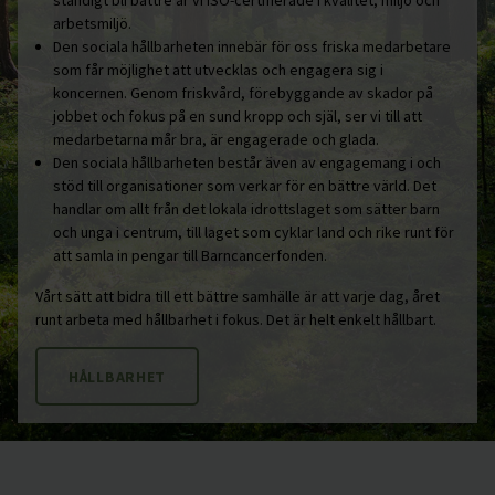
ständigt bli bättre är vi ISO-certifierade i kvalitet, miljö och
arbetsmiljö.
Den sociala hållbarheten innebär för oss friska medarbetare
som får möjlighet att utvecklas och engagera sig i
koncernen. Genom friskvård, förebyggande av skador på
jobbet och fokus på en sund kropp och själ, ser vi till att
medarbetarna mår bra, är engagerade och glada.
Den sociala hållbarheten består även av engagemang i och
stöd till organisationer som verkar för en bättre värld. Det
handlar om allt från det lokala idrottslaget som sätter barn
och unga i centrum, till laget som cyklar land och rike runt för
att samla in pengar till Barncancerfonden.
Vårt sätt att bidra till ett bättre samhälle är att varje dag, året
runt arbeta med hållbarhet i fokus. Det är helt enkelt hållbart.
HÅLLBARHET