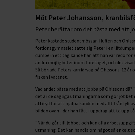
Möt Peter Johansson, kranbilsf
Peter berättar om det bästa med att j
Peter kastade studentmössan i luften och Ohlsso
fordonsgymnasiet satte sig Peter i en liftdumpe
dumpern ett tag kände han att han var redo för 
andra möjligheter inom företaget, och det visade
Så började Peters karriärväg på Ohlssons. 12 år
fisken i vattnet.
Vad är det bästa med att jobba på Ohlssons då? "
det är de dagliga utmaningarna som gör jobbet e
attityd för att hjälpa kunden med allt från lyft 
bilden ovan - där han fått i uppdrag att ta upp 
"När du går till jobbet och kan alla arbetsuppgifte
utmaning. Det kan handla om något så enkelt som