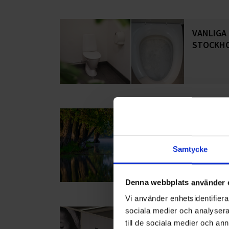
VANLIGA
STOCKHO
SÅ KAN 
Låga vatte
Samtycke
konkreta å
vattenanvä
Denna webbplats använder 
Vi använder enhetsidentifierar
sociala medier och analysera 
OHLSSON
till de sociala medier och a