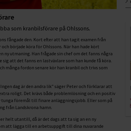
örare
obba som kranbilsförare på Ohlssons.
ns fångade den. Kort efter att han tagit examen från
r och började köra för Ohlssons. När han hade kört
en ny utmaning. Han frågade sin chef om det fanns några
 sig att det fanns en lastväxlare som han kunde få köra.
 och många fordon senare kör han kranbil och trivs som
Ingen dag är den andra lik" säger Peter och förklarar att
xtra roligt. Det krävs både problemlösning och en positiv
av tunga föremål till finare anläggningsjobb. Eller som på
tång från Landskrona hamn.
r helt utantill, då är det dags att ta sig an en ny
 att lägga till en arbetsuppgift till dina nuvarande