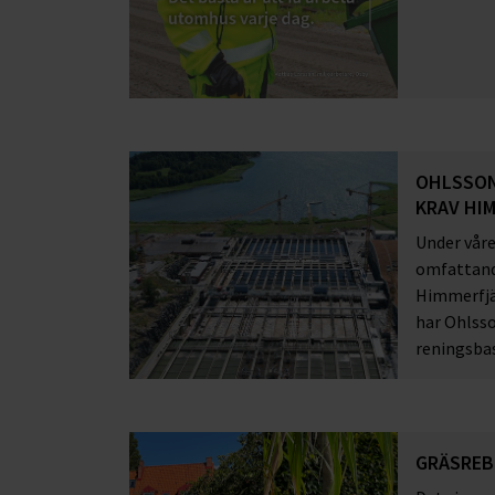
OHLSSON
KRAV HI
Under våre
omfattand
Himmerfjä
har Ohlsso
reningsba
GRÄSREB