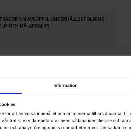
 FRÅGOR OM AVLOPP & UNDERHÅLLSSPOLNING I
LM OCH MÄLARDALEN
VERKSAMHETER MINSKA SIN VATTENANVÄNDNING
nnivåer gör vattenbesparing allt viktigare. Här är
Information
tgärder för verksamheter som vill minska sin
ndning och samtidigt öka driftsäkerheten.
cookies
e för att anpassa innehållet och annonserna till användarna, tillh
vår trafik. Vi vidarebefordrar även sådana identifierare och anna
S ANSVARAR FÖR ÅTERVINNINGEN PÅ
nnons- och analysföretag som vi samarbetar med. Dessa kan i sin