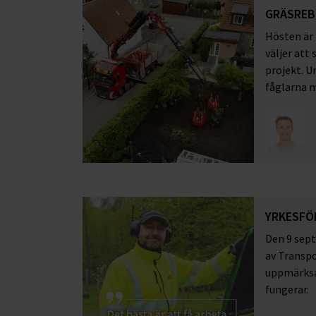
GRÄSREB
Hösten är
väljer att 
projekt. U
fåglarna 
YRKESFÖR
Den 9 sept
av Transp
uppmärksam
fungerar.