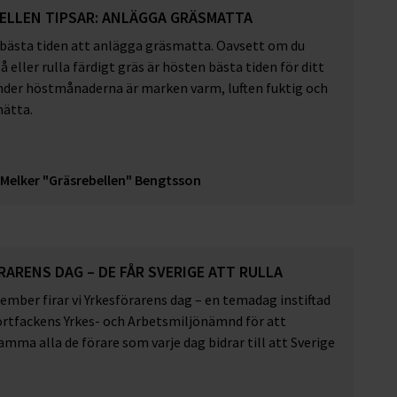
ELLEN TIPSAR: ANLÄGGA GRÄSMATTA
 bästa tiden att anlägga gräsmatta. Oavsett om du
så eller rulla färdigt gräs är hösten bästa tiden för ditt
nder höstmånaderna är marken varm, luften fuktig och
mätta.
Melker "Gräsrebellen" Bengtsson
ARENS DAG – DE FÅR SVERIGE ATT RULLA
ember firar vi Yrkesförarens dag – en temadag instiftad
ortfackens Yrkes- och Arbetsmiljönämnd för att
ma alla de förare som varje dag bidrar till att Sverige