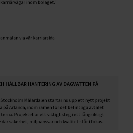
a karriärvägar inom bolaget."
seanmälan via vår karriärsida.
CH HÅLLBAR HANTERING AV DAGVATTEN PÅ
A
 Stockholm Mälardalen startar nu upp ett nytt projekt
a på Arlanda, inom ramen för det befintliga avtalet
terna. Projektet är ett viktigt steg i ett långsiktigt
där säkerhet, miljöansvar och kvalitet står i fokus.