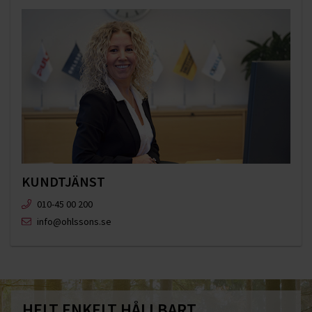
KUNDTJÄNST
010-45 00 200​
info@ohlssons.se
HELT ENKELT HÅLLBART