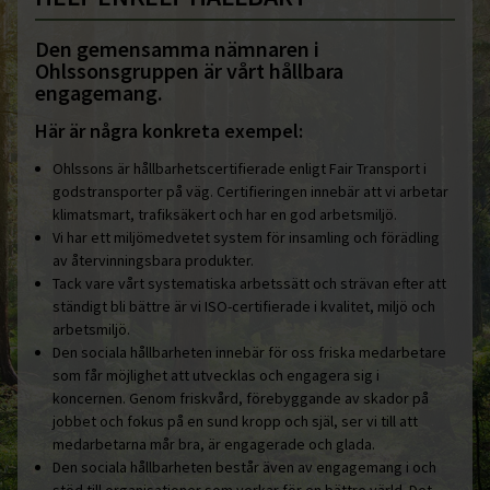
Den gemensamma nämnaren i
Ohlssonsgruppen är vårt hållbara
engagemang.
Här är några konkreta exempel:
Ohlssons är hållbarhetscertifierade enligt Fair Transport i
godstransporter på väg. Certifieringen innebär att vi arbetar
klimatsmart, trafiksäkert och har en god arbetsmiljö.
Vi har ett miljömedvetet system för insamling och förädling
av återvinningsbara produkter.
Tack vare vårt systematiska arbetssätt och strävan efter att
ständigt bli bättre är vi ISO-certifierade i kvalitet, miljö och
arbetsmiljö.
Den sociala hållbarheten innebär för oss friska medarbetare
som får möjlighet att utvecklas och engagera sig i
koncernen. Genom friskvård, förebyggande av skador på
jobbet och fokus på en sund kropp och själ, ser vi till att
medarbetarna mår bra, är engagerade och glada.
Den sociala hållbarheten består även av engagemang i och
stöd till organisationer som verkar för en bättre värld. Det