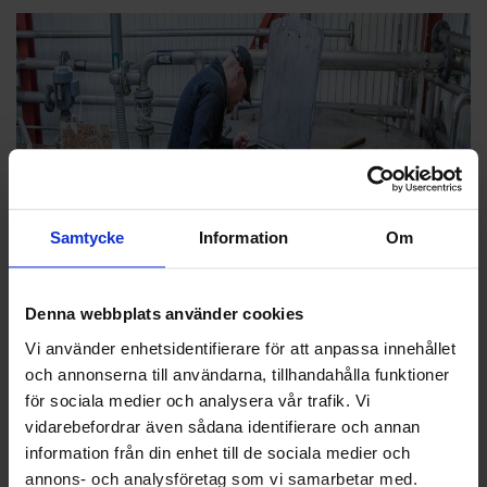
Samtycke
Information
Om
Behandling
Det farliga avfallet kan behandlas på olika sätt. Några olika exempel
Denna webbplats använder cookies
på behandlingsmetoder är förbränning, indunstning, våtkemisk,
Vi använder enhetsidentifierare för att anpassa innehållet
behandling eller deponering.
och annonserna till användarna, tillhandahålla funktioner
Rådgivning och stöd
för sociala medier och analysera vår trafik. Vi
vidarebefordrar även sådana identifierare och annan
Det kan kännas mycket att hålla koll på gällande lagar, regler och
föreskrifter och samtidigt styra den dagliga verksamheten. Ohlssons
information från din enhet till de sociala medier och
är behjälpliga med
rådgivning
,
förvaring
,
transport
och behandling.
annons- och analysföretag som vi samarbetar med.