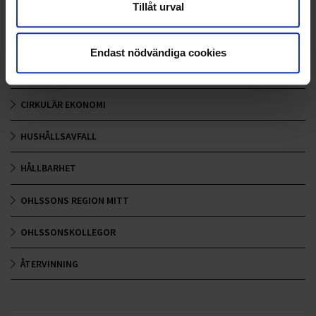
Tillåt urval
Lär dig mer
Endast nödvändiga cookies
ALLA
CIRKULÄR EKONOMI
HUSHÅLLSAVFALL
HÅLLBARHET
OHLSSONS REGION MITT
OHLSSONSKOLLEGOR
ÅTERVINNING