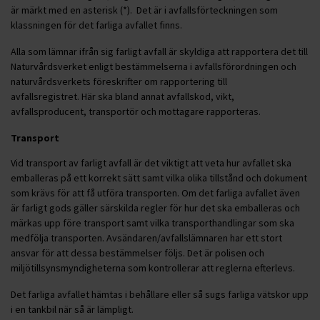
är märkt med en asterisk (*). Det är i avfallsförteckningen som
klassningen för det farliga avfallet finns.
Alla som lämnar ifrån sig farligt avfall är skyldiga att rapportera det till
Naturvårdsverket enligt bestämmelserna i avfallsförordningen och
naturvårdsverkets föreskrifter om rapportering till
avfallsregistret. Här ska bland annat avfallskod, vikt,
avfallsproducent, transportör och mottagare rapporteras.
Transport
Vid transport av farligt avfall är det viktigt att veta hur avfallet ska
emballeras på ett korrekt sätt samt vilka olika tillstånd och dokument
som krävs för att få utföra transporten. Om det farliga avfallet även
är farligt gods gäller särskilda regler för hur det ska emballeras och
märkas upp före transport samt vilka transporthandlingar som ska
medfölja transporten. Avsändaren/avfallslämnaren har ett stort
ansvar för att dessa bestämmelser följs. Det är polisen och
miljötillsynsmyndigheterna som kontrollerar att reglerna efterlevs.
Det farliga avfallet hämtas i behållare eller så sugs farliga vätskor upp
i en tankbil när så är lämpligt.