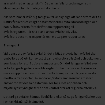
är märkt med en asterisk (*). Det är i avfallsförteckningen som
klassningen för det farliga avfallet finns.
Alla som lämnar ifrån sig farligt avfall är skyldiga att rapportera det till
Naturvårdsverket enligt bestämmelserna i avfallsförordningen och
naturvårdsverkets föreskrifter om rapportering till
avfallsregistret. Här ska bland annat avfallskod, vikt,
avfallsproducent, transportör och mottagare rapporteras.
Transport
Vid transport av farligt avfall är det viktigt att veta hur avfallet ska
emballeras på ett korrekt sätt samt vilka olika tillstånd och dokument
som krävs för att få utföra transporten. Om det farliga avfallet även
är farligt gods gäller särskilda regler för hur det ska emballeras och
märkas upp före transport samt vilka transporthandlingar som ska
medfölja transporten. Avsändaren/avfallslämnaren har ett stort
ansvar för att dessa bestämmelser följs. Det är polisen och
miljötillsynsmyndigheterna som kontrollerar att reglerna efterlevs.
Det farliga avfallet hämtas i behållare eller så sugs farliga vätskor upp
i en tankbil när så är lämpligt.