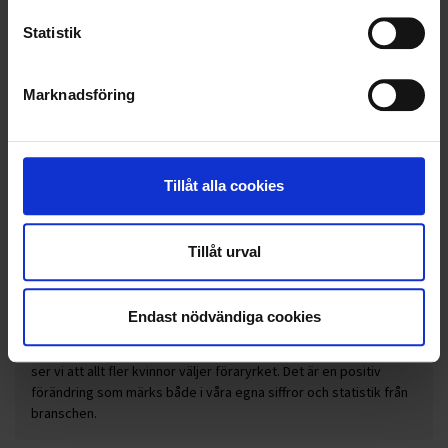
Statistik
Marknadsföring
Tillåt alla cookies
Tillåt urval
ALLT FLER KVINNOR SÖKER SIG TILL OHLSSONS
Endast nödvändiga cookies
OCH FÖRARYRKET
Genom målmedvetet arbete med rekrytering och arbetsmiljö
ser vi att allt fler kvinnor väljer föraryrket. Det är en positiv
förändring som märks både i våra egna siffror och statistik från
branschen.