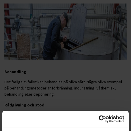
Behandling
Det farliga avfallet kan behandlas på olika sätt. Några olika exempel
på behandlingsmetoder är förbränning, indunstning, våtkemisk,
behandling eller deponering.
Rådgivning och stöd
Det kan kännas mycket att hålla koll på gällande lagar, regler och
föreskrifter och samtidigt styra den dagliga verksamheten. Ohlssons
är behjälpliga med
rådgivning
,
förvaring
,
transport
och behandling.