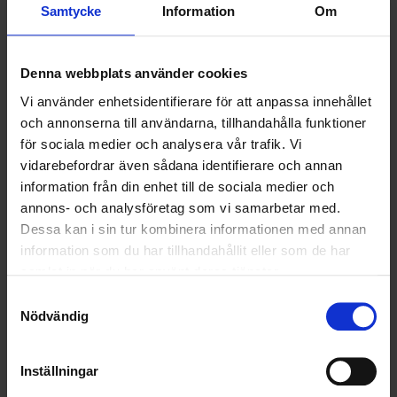
Dessutom kan vi agera ombud till din verksamhet när det kommer till
Samtycke
Information
Om
rapportering till Naturvårdsverket
.
Varmt välkommen att kontakta oss för att få reda på mer om farligt
Denna webbplats använder cookies
avfall-hantering hur vi kan hjälpa dig!
Vi använder enhetsidentifierare för att anpassa innehållet
och annonserna till användarna, tillhandahålla funktioner
ARTIKEL SKRIVEN AV
för sociala medier och analysera vår trafik. Vi
Anders Persson
vidarebefordrar även sådana identifierare och annan
information från din enhet till de sociala medier och
annons- och analysföretag som vi samarbetar med.
Dessa kan i sin tur kombinera informationen med annan
information som du har tillhandahållit eller som de har
Ohlssons avdelningschef för farligt avfall och kemi. Anders har
samlat in när du har använt deras tjänster.
stenkoll på behandling av farliga ämnen, säkerhet och aktuella
Samtyckesval
lagar och regler inom ämnet. Med sina många år i branschen och
Nödvändig
en gedigen utbildning i bagaget använder Anders sin kunskap på
uppdrag av både Ohlssons och det kommunala
renhållningsbolaget NSR. Han är dessutom säkerhetsrådgivare
Inställningar
till en mängd bolag i regionen.