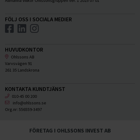
Allmänna Villkor Ohlssonsgruppen Ver. 1 2025 07 01
FÖLJ OSS I SOCIALA MEDIER
HUVUDKONTOR
Ohlssons AB
Varvsvägen 91
261 35 Landskrona
KONTAKTA KUNDTJÄNST
010-45 00 200
info@ohlssons.se
Org.nr:
556559-3497
FÖRETAG I OHLSSONS INVEST AB