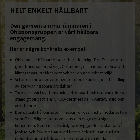
HELT ENKELT HÅLLBART
Den gemensamma nämnaren i
Ohlssonsgruppen är vårt hållbara
engagemang.
Här är några konkreta exempel:
Ohlssons är hållbarhetscertifierade enligt Fair Transport i
godstransporter på väg. Certifieringen innebär att vi arbetar
klimatsmart, trafiksäkert och har en god arbetsmiljö.
Vi har ett miljömedvetet system för insamling och förädling
av återvinningsbara produkter.
Tack vare vårt systematiska arbetssätt och strävan efter att
ständigt bli bättre är vi ISO-certifierade i kvalitet, miljö och
arbetsmiljö.
Den sociala hållbarheten innebär för oss friska medarbetare
som får möjlighet att utvecklas och engagera sig i
koncernen. Genom friskvård, förebyggande av skador på
jobbet och fokus på en sund kropp och själ, ser vi till att
medarbetarna mår bra, är engagerade och glada.