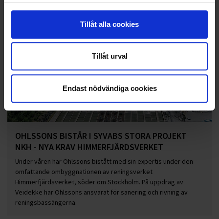
Tillåt alla cookies
Tillåt urval
Endast nödvändiga cookies
OHLSSONS BISTÅR I SYVABS STORA PROJEKT
NKH - NYA KRAV HIMMERFJÄRDSVERKET
Under våren har Ohlssons bistått med sin expertis under den
omfattande ombyggnationen av reningsverket
Himmerfjärdsverket, söder om Stockholm. På uppdrag av
Veidekke har Ohlssons ansvarat för sanering och rivning av
reningsbassängerna.