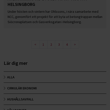
HELSINGBORG
Under hösten och vintern har Ohlssons, i nära samarbete med
NCC, genomfört ett projekt för att byta ut betongtrappan mellan
Siöcronaplatsen och Gasverksgatan i Helsingborg.
<
1
2
3
4
>
Lär dig mer
ALLA
CIRKULÄR EKONOMI
HUSHÅLLSAVFALL