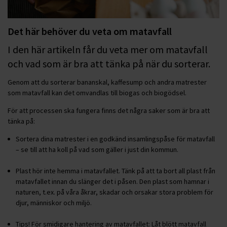
Det här behöver du veta om matavfall
I den här artikeln får du veta mer om matavfall
och vad som är bra att tänka på när du sorterar.
Genom att du sorterar bananskal, kaffesump och andra matrester
som matavfall kan det omvandlas till biogas och biogödsel.
För att processen ska fungera finns det några saker som är bra att
tänka på:
Sortera dina matrester i en godkänd insamlingspåse för matavfall
– se till att ha koll på vad som gäller i just din kommun.
Plast hör inte hemma i matavfallet. Tänk på att ta bort all plast från
matavfallet innan du slänger det i påsen. Den plast som hamnar i
naturen, t.ex. på våra åkrar, skadar och orsakar stora problem för
djur, människor och miljö.
Tips! För smidigare hantering av matavfallet: Låt blött matavfall