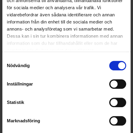
och annonserna till användarna, tillhandahålla funktioner
för sociala medier och analysera vår trafik. Vi
vidarebefordrar även sådana identifierare och annan
information från din enhet till de sociala medier och
annons- och analysföretag som vi samarbetar med.
Dessa kan i sin tur kombinera informationen med annan
information som du har tillhandahållit eller som de har
samlat in när du har använt deras tjänster.
Samtyckesval
Nödvändig
Inställningar
YRKESFÖRARENS DAG – DE FÅR SVERIGE ATT
RULLA
Den 9 september firar vi Yrkesförarens dag – en temadag
Statistik
instiftad av Transportfackens Yrkes- och Arbetsmiljönämnd för
att uppmärksamma alla de förare som varje dag bidrar till att
Sverige fungerar.
Marknadsföring