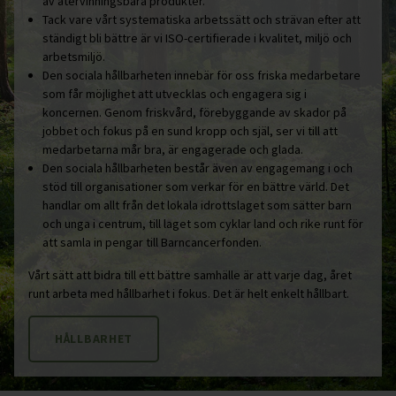
av återvinningsbara produkter.
Tack vare vårt systematiska arbetssätt och strävan efter att
ständigt bli bättre är vi ISO-certifierade i kvalitet, miljö och
arbetsmiljö.
Den sociala hållbarheten innebär för oss friska medarbetare
som får möjlighet att utvecklas och engagera sig i
koncernen. Genom friskvård, förebyggande av skador på
jobbet och fokus på en sund kropp och själ, ser vi till att
medarbetarna mår bra, är engagerade och glada.
Den sociala hållbarheten består även av engagemang i och
stöd till organisationer som verkar för en bättre värld. Det
handlar om allt från det lokala idrottslaget som sätter barn
och unga i centrum, till laget som cyklar land och rike runt för
att samla in pengar till Barncancerfonden.
Vårt sätt att bidra till ett bättre samhälle är att varje dag, året
runt arbeta med hållbarhet i fokus. Det är helt enkelt hållbart.
HÅLLBARHET