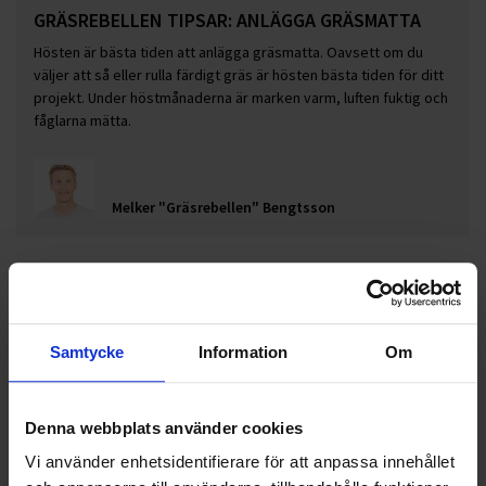
GRÄSREBELLEN TIPSAR: ANLÄGGA GRÄSMATTA
Hösten är bästa tiden att anlägga gräsmatta. Oavsett om du
väljer att så eller rulla färdigt gräs är hösten bästa tiden för ditt
projekt. Under höstmånaderna är marken varm, luften fuktig och
fåglarna mätta.
Melker "Gräsrebellen" Bengtsson
Samtycke
Information
Om
Denna webbplats använder cookies
Vi använder enhetsidentifierare för att anpassa innehållet