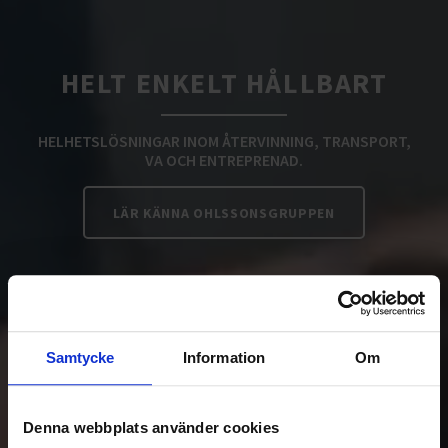
HELT ENKELT HÅLLBART
HELHETSLÖSNINGAR INOM ÅTERVINNING, TRANSPORT,
VA OCH ENTREPRENAD.
LÄR KÄNNA OHLSSONSGRUPPEN
Samtycke
Information
Om
Denna webbplats använder cookies