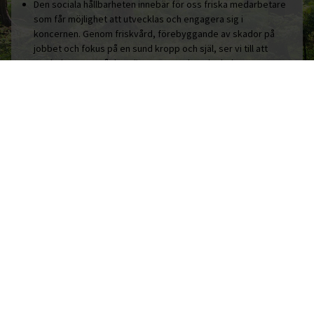
Den sociala hållbarheten innebär för oss friska medarbetare
som får möjlighet att utvecklas och engagera sig i
koncernen. Genom friskvård, förebyggande av skador på
jobbet och fokus på en sund kropp och själ, ser vi till att
medarbetarna mår bra, är engagerade och glada.
Den sociala hållbarheten består även av engagemang i och
stöd till organisationer som verkar för en bättre värld. Det
handlar om allt från det lokala idrottslaget som sätter barn
och unga i centrum, till laget som cyklar land och rike runt för
att samla in pengar till Barncancerfonden.
Vårt sätt att bidra till ett bättre samhälle är att varje dag, året
runt arbeta med hållbarhet i fokus. Det är helt enkelt hållbart.
HÅLLBARHET
AKTUELLT