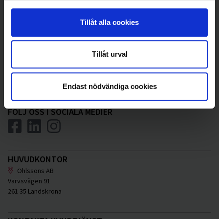
Tillåt alla cookies
INTEGRITETSPOLICY
Läs om vår integritetspolicy och hur vi hanterar personuppgifter
Tillåt urval
ALLMÄNNA VILLKOR
Allmänna Villkor Ohlssonsgruppen Ver. 1 2025 07 01
Endast nödvändiga cookies
FÖLJ OSS I SOCIALA MEDIER
HUVUDKONTOR
Ohlssons AB
Varvsvägen 91
261 35 Landskrona