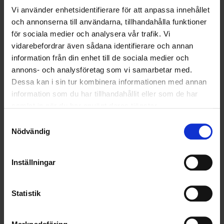
Vi använder enhetsidentifierare för att anpassa innehållet
<
1
2
>
och annonserna till användarna, tillhandahålla funktioner
för sociala medier och analysera vår trafik. Vi
vidarebefordrar även sådana identifierare och annan
Nyheter
information från din enhet till de sociala medier och
annons- och analysföretag som vi samarbetar med.
Dessa kan i sin tur kombinera informationen med annan
ALLA
information som du har tillhandahållit eller som de har
samlat in när du har använt deras tjänster.
HÅLLBARHET
Samtyckesval
LANDSKRONA
Nödvändig
NYA UPPDRAG
Inställningar
OHLSSONS REGION MITT
Statistik
OHLSSONS REGION SYD
OHLSSONS REGION VÄST