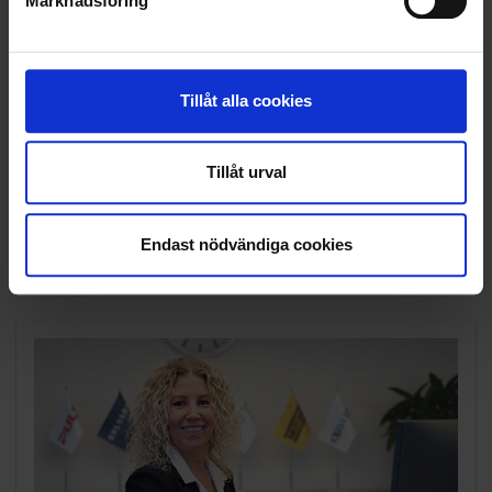
Marknadsföring
OHLSSONSKOLLEGOR
RENHÅLLNING
Tillåt alla cookies
SAMARBETEN
Tillåt urval
SOCIALT ANSVAR
VELLINGE
Endast nödvändiga cookies