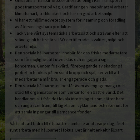
Ohlssons är hållbarhetscertifierade enligt Fair Transport i
godstransporter på väg. Certifieringen innebär att vi arbetar
klimatsmart, trafiksäkert och har en god arbetsmiljö.
Vi har ett miljömedvetet system för insamling och förädling
av återvinningsbara produkter.
Tack vare vårt systematiska arbetssätt och strävan efter att
ständigt bli bättre är vi ISO-certifierade i kvalitet, miljö och
arbetsmiljö.
Den sociala hållbarheten innebär för oss friska medarbetare
som får möjlighet att utvecklas och engagera sig i
koncernen. Genom friskvård, förebyggande av skador på
jobbet och fokus på en sund kropp och själ, ser vi till att
medarbetarna mår bra, är engagerade och glada.
Den sociala hållbarheten består även av engagemang i och
stöd till organisationer som verkar för en bättre värld. Det
handlar om allt från det lokala idrottslaget som sätter barn
och unga i centrum, till laget som cyklar land och rike runt för
att samla in pengar till Barncancerfonden.
Vårt sätt att bidra till ett bättre samhälle är att varje dag, året
runt arbeta med hållbarhet i fokus. Det är helt enkelt hållbart.