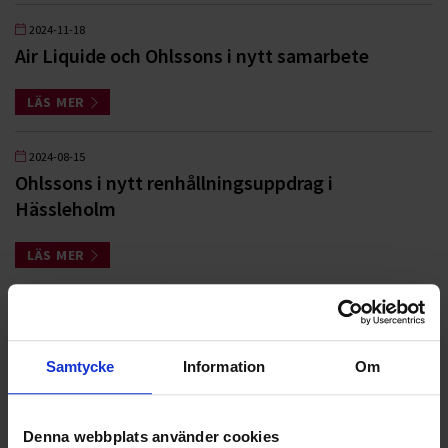
2024-11-18
Air Liquide och Ohlssons i nytt samarbete
LÄS MER
2024-08-15
Ohlssons i nytt renhållningsuppdrag i
Hässleholm
LÄS MER
2024-04-22
Ohlssons slamavdelning i nya uppdrag på
Österlen
Samtycke
Information
Om
LÄS MER
Denna webbplats använder cookies