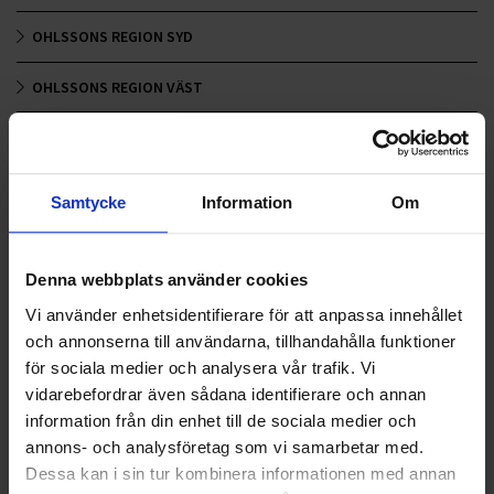
OHLSSONS REGION SYD
OHLSSONS REGION VÄST
OHLSSONSKOLLEGOR
RENHÅLLNING
Samtycke
Information
Om
SAMARBETEN
Denna webbplats använder cookies
SOCIALT ANSVAR
Vi använder enhetsidentifierare för att anpassa innehållet
VELLINGE
och annonserna till användarna, tillhandahålla funktioner
för sociala medier och analysera vår trafik. Vi
vidarebefordrar även sådana identifierare och annan
information från din enhet till de sociala medier och
annons- och analysföretag som vi samarbetar med.
Dessa kan i sin tur kombinera informationen med annan