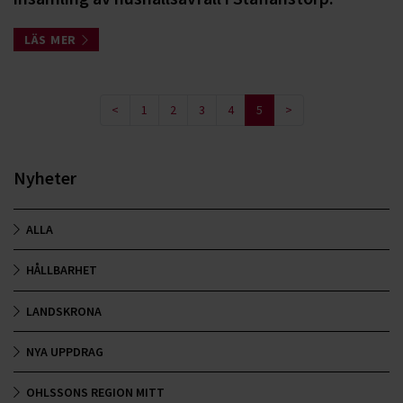
LÄS MER
<
1
2
3
4
5
>
Nyheter
ALLA
HÅLLBARHET
LANDSKRONA
NYA UPPDRAG
OHLSSONS REGION MITT