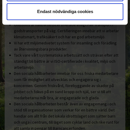
engagemang.
Endast nödvändiga cookies
Här är några konkreta exempel:
Ohlssons är hållbarhetscertifierade enligt Fair Transport i
godstransporter på väg. Certifieringen innebär att vi arbetar
klimatsmart, trafiksäkert och har en god arbetsmiljö.
Vi har ett miljömedvetet system för insamling och förädling
av återvinningsbara produkter.
Tack vare vårt systematiska arbetssätt och strävan efter att
ständigt bli bättre är vi ISO-certifierade i kvalitet, miljö och
arbetsmiljö.
Den sociala hållbarheten innebär för oss friska medarbetare
som får möjlighet att utvecklas och engagera sig i
koncernen. Genom friskvård, förebyggande av skador på
jobbet och fokus på en sund kropp och själ, ser vi till att
medarbetarna mår bra, är engagerade och glada.
Den sociala hållbarheten består även av engagemang i och
stöd till organisationer som verkar för en bättre värld. Det
handlar om allt från det lokala idrottslaget som sätter barn
och unga i centrum, till laget som cyklar land och rike runt för
att samla in pengar till Barncancerfonden.