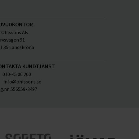
UVUDKONTOR
Ohlssons AB
rvsvägen 91
1 35 Landskrona
ONTAKTA KUNDTJÄNST
010-45 00 200
info@ohlssons.se
g.nr:
556559-3497