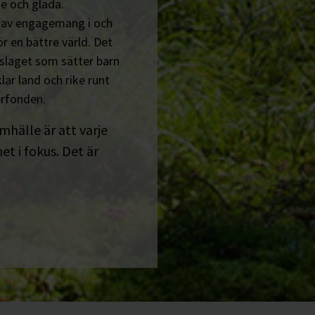
e och glada.
n av engagemang i och
r en bättre värld. Det
tslaget som sätter barn
lar land och rike runt
erfonden.
amhälle är att varje
t i fokus. Det är