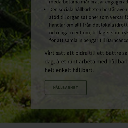
medarbetarna mår bra, är engagerad
Den sociala hållbarheten består äve
stöd till organisationer som verkar fö
handlar om allt från det lokala idrot
och unga i centrum, till laget som cyk
för att samla in pengar till Barncanc
Vårt sätt att bidra till ett bättre s
dag, året runt arbeta med hållbarhe
helt enkelt hållbart.
HÅLLBARHET