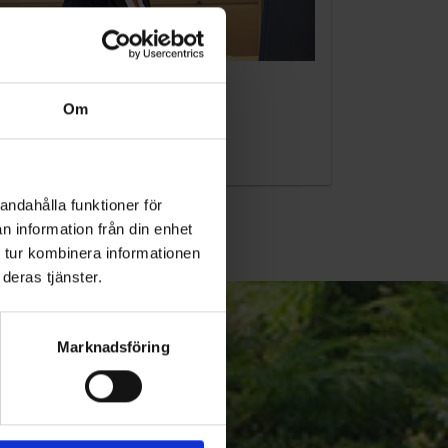
KUNDTJÄNST
Om
010-45 00 200​
info@ohlssons.se
andahålla funktioner för
n information från din enhet
 tur kombinera informationen
deras tjänster.
Marknadsföring