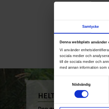
Samtycke
Denna webbplats använder 
Vi använder enhetsidentifierar
sociala medier och analysera 
till de sociala medier och a
med annan information som du 
Samtyckesval
Nödvändig
HELT ENKELT HÅLLB
Den gemensamma nämnare