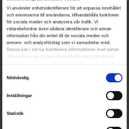
Vi använder enhetsidentifierare för att anpassa innehållet
och annonserna till användarna, tillhandahålla funktioner
<
1
2
>
för sociala medier och analysera vår trafik. Vi
vidarebefordrar även sådana identifierare och annan
information från din enhet till de sociala medier och
Nyheter
annons- och analysföretag som vi samarbetar med.
Dessa kan i sin tur kombinera informationen med annan
ALLA
information som du har tillhandahållit eller som de har
samlat in när du har använt deras tjänster.
HÅLLBARHET
Samtyckesval
Nödvändig
LANDSKRONA
NYA UPPDRAG
Inställningar
OHLSSONS REGION MITT
Statistik
OHLSSONS REGION SYD