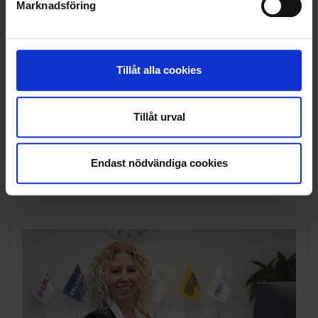
Marknadsföring
OHLSSONS REGION VÄST
OHLSSONSKOLLEGOR
Tillåt alla cookies
RENHÅLLNING
SAMARBETEN
Tillåt urval
SOCIALT ANSVAR
Endast nödvändiga cookies
VELLINGE