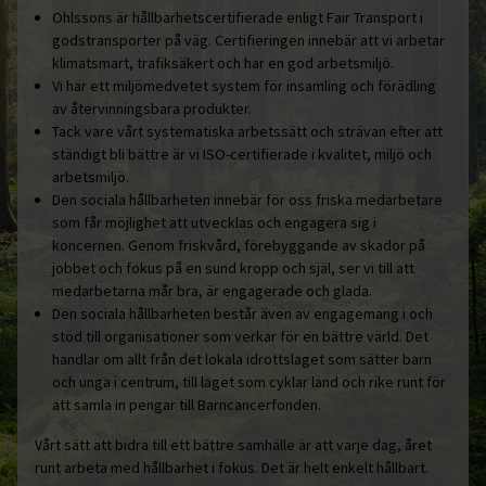
Ohlssons är hållbarhetscertifierade enligt Fair Transport i
godstransporter på väg. Certifieringen innebär att vi arbetar
klimatsmart, trafiksäkert och har en god arbetsmiljö.
Vi har ett miljömedvetet system för insamling och förädling
av återvinningsbara produkter.
Tack vare vårt systematiska arbetssätt och strävan efter att
ständigt bli bättre är vi ISO-certifierade i kvalitet, miljö och
arbetsmiljö.
Den sociala hållbarheten innebär för oss friska medarbetare
som får möjlighet att utvecklas och engagera sig i
koncernen. Genom friskvård, förebyggande av skador på
jobbet och fokus på en sund kropp och själ, ser vi till att
medarbetarna mår bra, är engagerade och glada.
Den sociala hållbarheten består även av engagemang i och
stöd till organisationer som verkar för en bättre värld. Det
handlar om allt från det lokala idrottslaget som sätter barn
och unga i centrum, till laget som cyklar land och rike runt för
att samla in pengar till Barncancerfonden.
Vårt sätt att bidra till ett bättre samhälle är att varje dag, året
runt arbeta med hållbarhet i fokus. Det är helt enkelt hållbart.