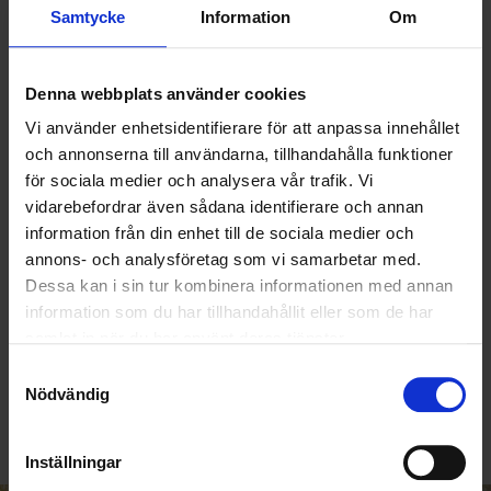
Samtycke
Information
Om
Denna webbplats använder cookies
Vi använder enhetsidentifierare för att anpassa innehållet
och annonserna till användarna, tillhandahålla funktioner
för sociala medier och analysera vår trafik. Vi
vidarebefordrar även sådana identifierare och annan
information från din enhet till de sociala medier och
annons- och analysföretag som vi samarbetar med.
Dessa kan i sin tur kombinera informationen med annan
information som du har tillhandahållit eller som de har
KUNDTJÄNST
samlat in när du har använt deras tjänster.
010-45 00 200​
Samtyckesval
info@ohlssons.se
Nödvändig
Inställningar