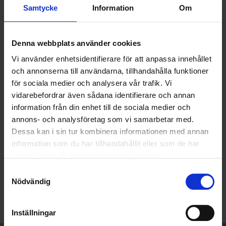
Samtycke
Information
Om
Denna webbplats använder cookies
Vi använder enhetsidentifierare för att anpassa innehållet
och annonserna till användarna, tillhandahålla funktioner
för sociala medier och analysera vår trafik. Vi
vidarebefordrar även sådana identifierare och annan
information från din enhet till de sociala medier och
annons- och analysföretag som vi samarbetar med.
Dessa kan i sin tur kombinera informationen med annan
information som du har tillhandahållit eller som de har
KUNDTJÄNST
samlat in när du har använt deras tjänster.
010-45 00 200​
Samtyckesval
info@ohlssons.se
Nödvändig
Inställningar