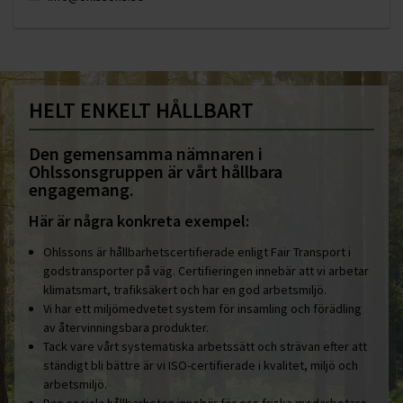
HELT ENKELT HÅLLBART
Den gemensamma nämnaren i
Ohlssonsgruppen är vårt hållbara
engagemang.
Här är några konkreta exempel:
Ohlssons är hållbarhetscertifierade enligt Fair Transport i
godstransporter på väg. Certifieringen innebär att vi arbetar
klimatsmart, trafiksäkert och har en god arbetsmiljö.
Vi har ett miljömedvetet system för insamling och förädling
av återvinningsbara produkter.
Tack vare vårt systematiska arbetssätt och strävan efter att
ständigt bli bättre är vi ISO-certifierade i kvalitet, miljö och
arbetsmiljö.
Den sociala hållbarheten innebär för oss friska medarbetare