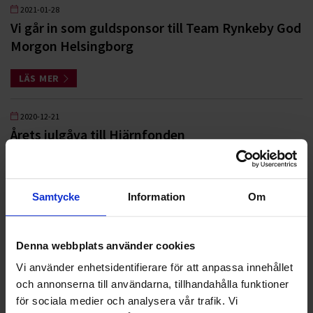
2021-01-28
Vi går in som guldsponsor till Team Rynkeby God
Morgon Helsingborg
LÄS MER
2020-12-21
Årets julgåva till Hjärnfonden
LÄS MER
Samtycke
Information
Om
<
1
2
>
Denna webbplats använder cookies
Vi använder enhetsidentifierare för att anpassa innehållet
Nyheter
och annonserna till användarna, tillhandahålla funktioner
för sociala medier och analysera vår trafik. Vi