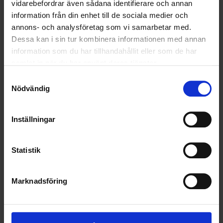
ALLA
vidarebefordrar även sådana identifierare och annan
information från din enhet till de sociala medier och
HÅLLBARHET
annons- och analysföretag som vi samarbetar med.
Dessa kan i sin tur kombinera informationen med annan
LANDSKRONA
information som du har tillhandahållit eller som de har
samlat in när du har använt deras tjänster.
NYA UPPDRAG
Samtyckesval
Nödvändig
OHLSSONS REGION MITT
OHLSSONS REGION SYD
Inställningar
OHLSSONS REGION VÄST
Statistik
OHLSSONSKOLLEGOR
Marknadsföring
RENHÅLLNING
SAMARBETEN