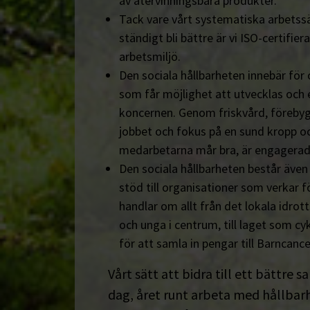
av återvinningsbara produkter.
Tack vare vårt systematiska arbetssä
ständigt bli bättre är vi ISO-certifiera
arbetsmiljö.
Den sociala hållbarheten innebär för
som får möjlighet att utvecklas och 
koncernen. Genom friskvård, föreby
jobbet och fokus på en sund kropp och s
medarbetarna mår bra, är engagerad
Den sociala hållbarheten består äve
stöd till organisationer som verkar fö
handlar om allt från det lokala idrot
och unga i centrum, till laget som cyk
för att samla in pengar till Barncanc
Vårt sätt att bidra till ett bättre s
dag, året runt arbeta med hållbarhe