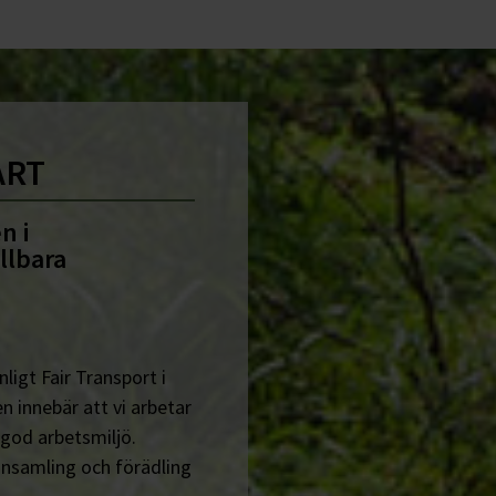
ART
n i
llbara
ligt Fair Transport i
n innebär att vi arbetar
 god arbetsmiljö.
insamling och förädling