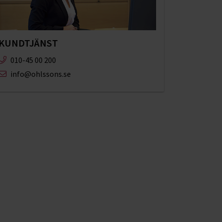
KUNDTJÄNST
010-45 00 200​
info@ohlssons.se