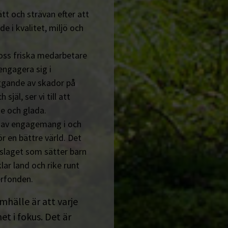
tt och strävan efter att
de i kvalitet, miljö och
 oss friska medarbetare
engagera sig i
ggande av skador på
jäl, ser vi till att
e och glada.
n av engagemang i och
r en bättre värld. Det
tslaget som sätter barn
lar land och rike runt
erfonden.
amhälle är att varje
t i fokus. Det är