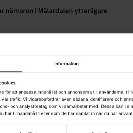
 närvaron i Mälardalen ytterligare
d Tyresö Kommun
Information
cookies
olmsområdet fortsätter
e för att anpassa innehållet och annonserna till användarna, tillh
vår trafik. Vi vidarebefordrar även sådana identifierare och anna
nnons- och analysföretag som vi samarbetar med. Dessa kan i sin
har tillhandahållit eller som de har samlat in när du har använt 
la