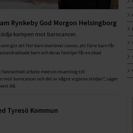
 Team Rynkeby God Morgon Helsingborg
a stödja kampen mot barncancer.
om gör att fler barn överlever cancer, att färre barn får
cancerdrabbade barn och deras familjer får en ökad
antastiskt arbete med sin insamling till
 mot barncancer och det är något vi gärna stödjer.”, säger
vest AB.
med Tyresö Kommun