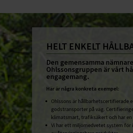
HELT ENKELT HÅLLB
Den gemensamma nämnare
Ohlssonsgruppen är vårt hå
engagemang.
Här är några konkreta exempel:
Ohlssons är hållbarhetscertifierade en
godstransporter på väg. Certifieringe
klimatsmart, trafiksäkert och har en
Vi har ett miljömedvetet system för 