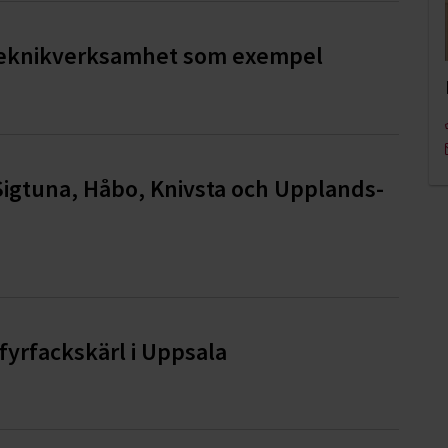
örteknikverksamhet som exempel
Sigtuna, Håbo, Knivsta och Upplands-
yrfackskärl i Uppsala