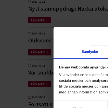
2022-12-21
Nytt slamuppdrag i Nacka utökar
LÄS MER
2022-08-22
Ohlssons tecknar ramavtal me
Samtycke
LÄS MER
2022-02-11
Denna webbplats använder 
Vår snabba expansion i Stockh
Vi använder enhetsidentifierar
sociala medier och analysera 
LÄS MER
till de sociala medier och a
med annan information som du 
2022-01-28
Fortsatt samarbete med Skåne
Samtyckesval