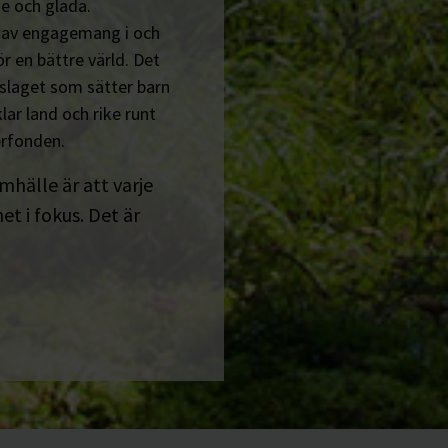
e och glada.
n av engagemang i och
r en bättre värld. Det
tslaget som sätter barn
lar land och rike runt
erfonden.
amhälle är att varje
t i fokus. Det är