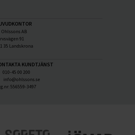
UVUDKONTOR
Ohlssons AB
rvsvägen 91
1 35 Landskrona
ONTAKTA KUNDTJÄNST
010-45 00 200
info@ohlssons.se
g.nr:
556559-3497