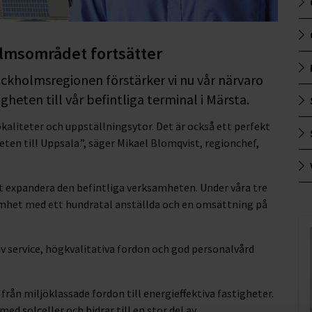
olmsområdet fortsätter
tockholmsregionen förstärker vi nu vår närvaro
heten till vår befintliga terminal i Märsta.
lokaliteter och uppställningsytor. Det är också ett perfekt
ten till Uppsala.”, säger Mikael Blomqvist, regionchef,
t expandera den befintliga verksamheten. Under våra tre
amhet med ett hundratal anställda och en omsättning på
v service, högkvalitativa fordon och god personalvård
t från miljöklassade fordon till energieffektiva fastigheter.
ed solceller och bidrar till en stor del av