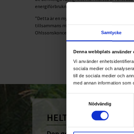
energiförbrukningen.
”Detta är en mycket spännande satsning med sto
tillsammans med våra medarbetare bli den ledand
Ohlssonskoncernen.
Samtycke
Denna webbplats använder 
<
1
Vi använder enhetsidentifierar
sociala medier och analysera 
till de sociala medier och a
med annan information som du 
Samtyckesval
Nödvändig
HELT ENKELT HÅLLB
Den gemensamma nämnare