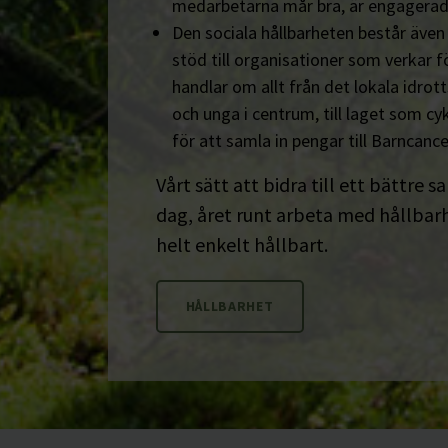
medarbetarna mår bra, är engagerad
Den sociala hållbarheten består äve
stöd till organisationer som verkar fö
handlar om allt från det lokala idrot
och unga i centrum, till laget som cyk
för att samla in pengar till Barncanc
Vårt sätt att bidra till ett bättre s
dag, året runt arbeta med hållbarhe
helt enkelt hållbart.
HÅLLBARHET