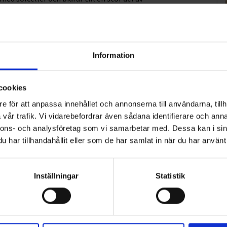
ra utvecklingsmöjligheter. Vi ser fram emot att
e aktören i regionen.”, säger Christer Ohlsson, ägare,
Information
cookies
2
3
4
5
>
e för att anpassa innehållet och annonserna till användarna, tillh
vår trafik. Vi vidarebefordrar även sådana identifierare och anna
nnons- och analysföretag som vi samarbetar med. Dessa kan i sin
har tillhandahållit eller som de har samlat in när du har använt 
Inställningar
Statistik
ART
n i