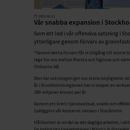
2022-02-11
Vår snabba expansion i Stockh
Som ett led i vår offensiva satsning i S
ytterligare genom förvärv av grannfastig
”Genom detta förvärv får vi tillgång till större 
läge för oss mellan Märsta och Sigtuna och närhe
Ohlssons AB.
Den här satsningen ger oss stora möjligheter at
år i Stockholmsregionen har vi skapat en verks
180 miljoner kronor per år.
Genom ett brett tjänsteutbud, snabb och effekti
tydliggörs vår koncerns närvaro i Stockholm.
Hållbarhet är en del av det dagliga arbetet, i all
De befintliga fastigheterna i Märsta är försedda m