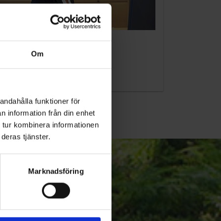
KUNDTJÄNST
Om
010-45 00 200​
info@ohlssons.se
andahålla funktioner för
n information från din enhet
 tur kombinera informationen
deras tjänster.
Marknadsföring