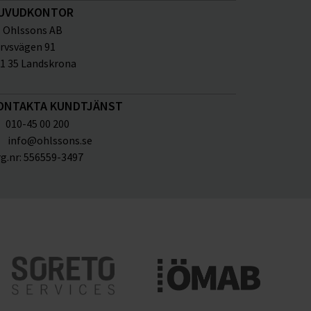
UVUDKONTOR
Ohlssons AB
rvsvägen 91
1 35 Landskrona
ONTAKTA KUNDTJÄNST
010-45 00 200
info@ohlssons.se
g.nr:
556559-3497