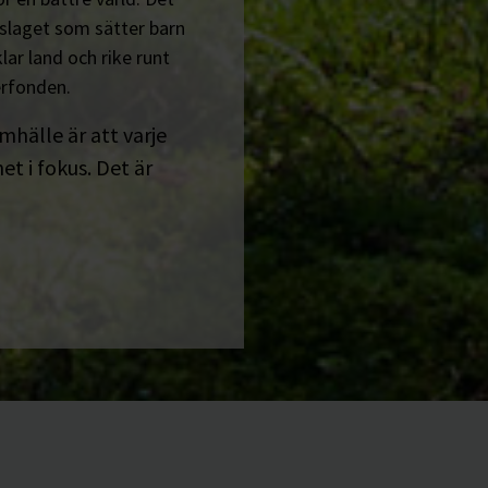
tslaget som sätter barn
lar land och rike runt
erfonden.
amhälle är att varje
t i fokus. Det är