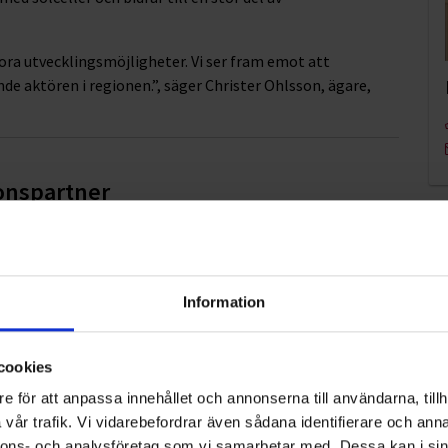
ra utvecklingsmöjligheter. Vi ser fram emot att
e aktören i regionen.”, säger Christer Ohlsson, ägare,
ionspartner
Information
ner till Hittarps IK
cookies
e för att anpassa innehållet och annonserna till användarna, tillh
vår trafik. Vi vidarebefordrar även sådana identifierare och anna
nnons- och analysföretag som vi samarbetar med. Dessa kan i sin