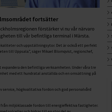
olmsområdet fortsätter
tockholmsregionen förstärker vi nu vår närvaro
heten till vår befintliga terminal i Märsta.
lokaliteter och uppställningsytor. Det är också ett perfekt
ten till Uppsala.”, säger Mikael Blomqvist, regionchef,
t expandera den befintliga verksamheten. Under våra tre
amhet med ett hundratal anställda och en omsättning på
v service, högkvalitativa fordon och god personalvård
t från miljöklassade fordon till energieffektiva fastigheter.
ed solceller och bidrar till en stor del av