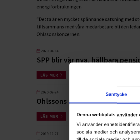
energiförbrukningen.
”Detta är en mycket spännande satsning med sto
tillsammans med våra medarbetare bli den ledand
Ohlssonskoncernen.
2020-04-14
SPP blir vår nya, hållbara pens
LÄS MER
2020-02-24
Samtycke
Ohlssons går in som hållbar part
Denna webbplats använder 
LÄS MER
Vi använder enhetsidentifierar
sociala medier och analysera 
2019-12-27
till de sociala medier och a