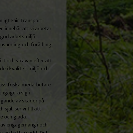
ligt Fair Transport i
n innebär att vi arbetar
 god arbetsmiljö.
insamling och förädling
tt och strävan efter att
de i kvalitet, miljö och
 oss friska medarbetare
engagera sig i
ggande av skador på
jäl, ser vi till att
e och glada.
n av engagemang i och
r en bättre värld. Det