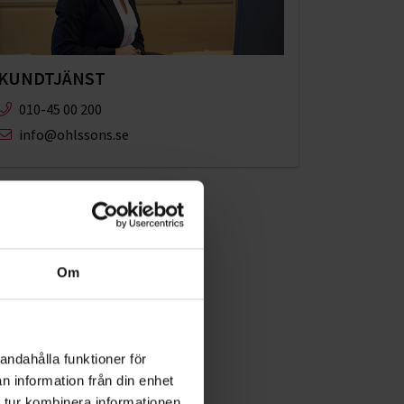
KUNDTJÄNST
010-45 00 200​
info@ohlssons.se
Om
andahålla funktioner för
n information från din enhet
 tur kombinera informationen