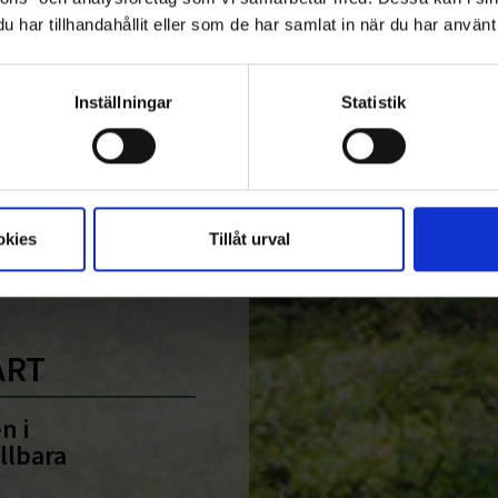
n och Team Rynkeby God Morgon
har tillhandahållit eller som de har samlat in när du har använt 
Inställningar
Statistik
1
2
>
okies
Tillåt urval
ART
n i
llbara