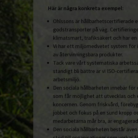
Här är några konkreta exempel:
Ohlssons är hållbarhetscertifierade en
godstransporter på väg. Certifieringe
klimatsmart, trafiksäkert och har en
Vi har ett miljömedvetet system för 
av återvinningsbara produkter.
Tack vare vårt systematiska arbetssä
ständigt bli bättre är vi ISO-certifiera
arbetsmiljö.
Den sociala hållbarheten innebär för
som får möjlighet att utvecklas och 
koncernen. Genom friskvård, föreby
jobbet och fokus på en sund kropp och s
medarbetarna mår bra, är engagerad
Den sociala hållbarheten består äve
stöd till organisationer som verkar fö