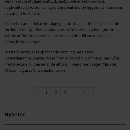
Genom ett brett tjänsteutbud, snabb och effektiv service,
högkvalitativa fordon och god personalvård tydliggörs vår koncerns
närvaro i Stockholm.
Hållbarhet är en del av det dagliga arbetet, i allt från miljöklassade
fordon till energieffektiva fastigheter. De befintliga fastigheterna i
Märsta är försedda med solceller och bidrar till en stor del av
energiförbrukningen.
”Detta är en mycket spännande satsning med stora
utvecklingsmöjligheter. Vi ser fram emot att tillsammans med våra
medarbetare bli den ledande aktören i regionen.”, säger Christer
Ohlsson, ägare, Ohlssonskoncernen.
<
1
2
3
4
5
>
Nyheter