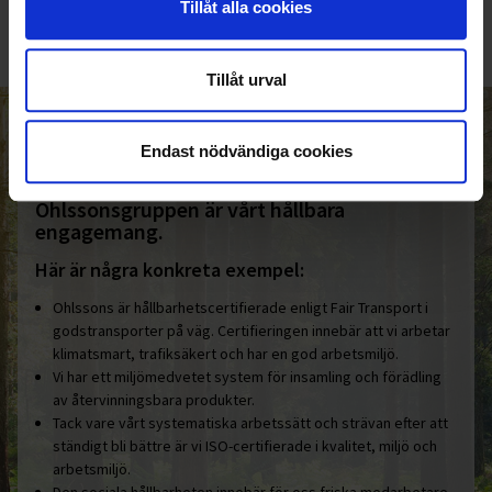
Tillåt alla cookies
Tillåt urval
HELT ENKELT HÅLLBART
Endast nödvändiga cookies
Den gemensamma nämnaren i
Ohlssonsgruppen är vårt hållbara
engagemang.
Här är några konkreta exempel:
Ohlssons är hållbarhetscertifierade enligt Fair Transport i
godstransporter på väg. Certifieringen innebär att vi arbetar
klimatsmart, trafiksäkert och har en god arbetsmiljö.
Vi har ett miljömedvetet system för insamling och förädling
av återvinningsbara produkter.
Tack vare vårt systematiska arbetssätt och strävan efter att
ständigt bli bättre är vi ISO-certifierade i kvalitet, miljö och
arbetsmiljö.