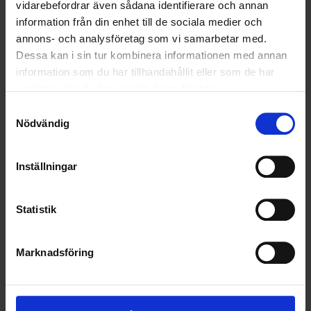
SOCIALT ANSVAR
vidarebefordrar även sådana identifierare och annan
information från din enhet till de sociala medier och
VELLINGE
annons- och analysföretag som vi samarbetar med.
Dessa kan i sin tur kombinera informationen med annan
information som du har tillhandahållit eller som de har
samlat in när du har använt deras tjänster.
Samtyckesval
Nödvändig
Inställningar
Statistik
Marknadsföring
KUNDTJÄNST
010-45 00 200​
info@ohlssons.se