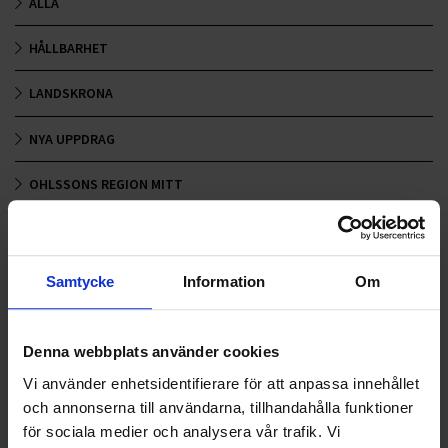
ALLA
HÅLLBARHET
LANDSKRONA
NYA UPPDRAG
OHLSSONS REGION MITT
OHLSSONS REGION SYD
OHLSSONS REGION VÄST
Samtycke
Information
Om
OHLSSONSKOLLEGOR
Denna webbplats använder cookies
RENHÅLLNING
Vi använder enhetsidentifierare för att anpassa innehållet
och annonserna till användarna, tillhandahålla funktioner
SAMARBETEN
för sociala medier och analysera vår trafik. Vi