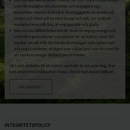
Den sociala hållbarheten innebär för oss friska medarbetare
som får möjlighet att utvecklas och engagera sig i
koncernen. Genom friskvård, förebyggande av skador på
jobbet och fokus på en sund kropp och själ, ser vi till att
medarbetarna mår bra, är engagerade och glada.
Den sociala hållbarheten består även av engagemang i och
stöd till organisationer som verkar för en bättre värld. Det
handlar om allt från det lokala idrottslaget som sätter barn
och unga i centrum, till laget som cyklar land och rike runt för
att samla in pengar till Barncancerfonden.
Vårt sätt att bidra till ett bättre samhälle är att varje dag, året
runt arbeta med hållbarhet i fokus. Det är helt enkelt hållbart.
HÅLLBARHET
INTEGRITETSPOLICY