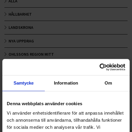
ALLA
HÅLLBARHET
LANDSKRONA
NYA UPPDRAG
OHLSSONS REGION MITT
OHLSSONS REGION SYD
OHLSSONS REGION VÄST
Samtycke
Information
Om
OHLSSONSKOLLEGOR
Denna webbplats använder cookies
RENHÅLLNING
Vi använder enhetsidentifierare för att anpassa innehållet
och annonserna till användarna, tillhandahålla funktioner
SAMARBETEN
för sociala medier och analysera vår trafik. Vi