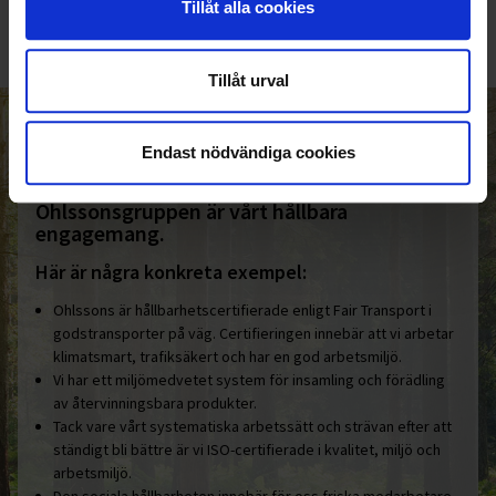
Tillåt alla cookies
Tillåt urval
HELT ENKELT HÅLLBART
Endast nödvändiga cookies
Den gemensamma nämnaren i
Ohlssonsgruppen är vårt hållbara
engagemang.
Här är några konkreta exempel:
Ohlssons är hållbarhetscertifierade enligt Fair Transport i
godstransporter på väg. Certifieringen innebär att vi arbetar
klimatsmart, trafiksäkert och har en god arbetsmiljö.
Vi har ett miljömedvetet system för insamling och förädling
av återvinningsbara produkter.
Tack vare vårt systematiska arbetssätt och strävan efter att
ständigt bli bättre är vi ISO-certifierade i kvalitet, miljö och
arbetsmiljö.