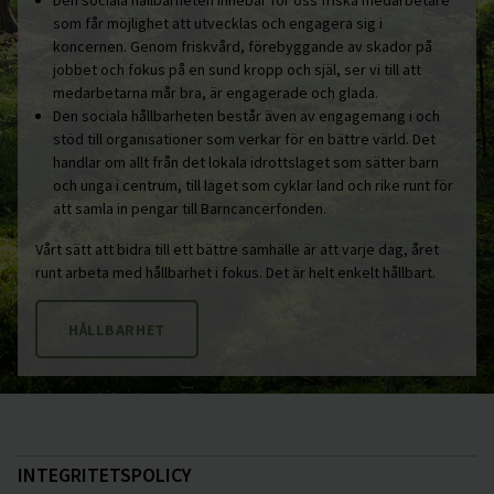
Den sociala hållbarheten innebär för oss friska medarbetare
som får möjlighet att utvecklas och engagera sig i
koncernen. Genom friskvård, förebyggande av skador på
jobbet och fokus på en sund kropp och själ, ser vi till att
medarbetarna mår bra, är engagerade och glada.
Den sociala hållbarheten består även av engagemang i och
stöd till organisationer som verkar för en bättre värld. Det
handlar om allt från det lokala idrottslaget som sätter barn
och unga i centrum, till laget som cyklar land och rike runt för
att samla in pengar till Barncancerfonden.
Vårt sätt att bidra till ett bättre samhälle är att varje dag, året
runt arbeta med hållbarhet i fokus. Det är helt enkelt hållbart.
HÅLLBARHET
INTEGRITETSPOLICY