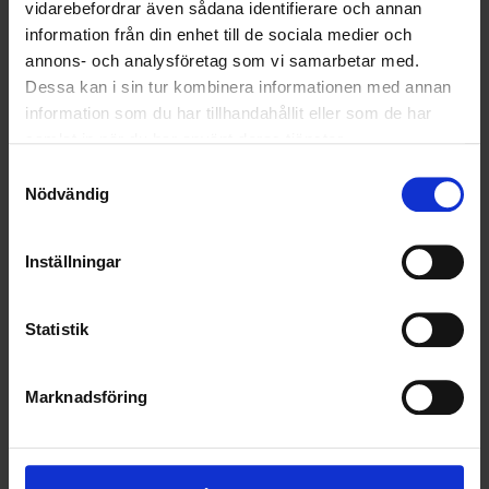
SOCIALT ANSVAR
vidarebefordrar även sådana identifierare och annan
information från din enhet till de sociala medier och
VELLINGE
annons- och analysföretag som vi samarbetar med.
Dessa kan i sin tur kombinera informationen med annan
information som du har tillhandahållit eller som de har
samlat in när du har använt deras tjänster.
Samtyckesval
Nödvändig
Inställningar
Statistik
Marknadsföring
KUNDTJÄNST
010-45 00 200​
info@ohlssons.se