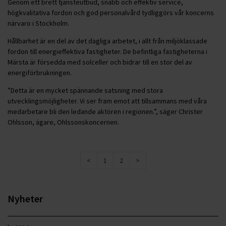
Genom ett brett tjänsteutbud, snabb och effektiv service,
högkvalitativa fordon och god personalvård tydliggörs vår koncerns
närvaro i Stockholm.
Hållbarhet är en del av det dagliga arbetet, i allt från miljöklassade
fordon till energieffektiva fastigheter. De befintliga fastigheterna i
Märsta är försedda med solceller och bidrar till en stor del av
energiförbrukningen.
”Detta är en mycket spännande satsning med stora
utvecklingsmöjligheter. Vi ser fram emot att tillsammans med våra
medarbetare bli den ledande aktören i regionen.”, säger Christer
Ohlsson, ägare, Ohlssonskoncernen.
<
1
2
>
Nyheter