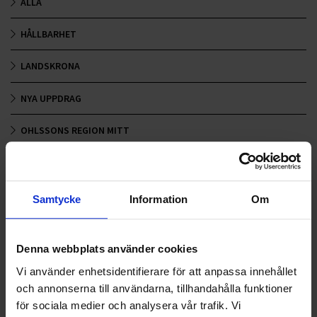
ALLA
HÅLLBARHET
LANDSKRONA
NYA UPPDRAG
OHLSSONS REGION MITT
OHLSSONS REGION SYD
OHLSSONS REGION VÄST
Samtycke
Information
Om
OHLSSONSKOLLEGOR
Denna webbplats använder cookies
RENHÅLLNING
Vi använder enhetsidentifierare för att anpassa innehållet
och annonserna till användarna, tillhandahålla funktioner
SAMARBETEN
för sociala medier och analysera vår trafik. Vi