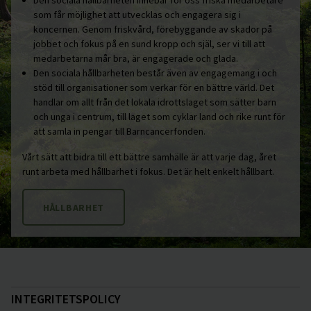
Den sociala hållbarheten innebär för oss friska medarbetare
som får möjlighet att utvecklas och engagera sig i
koncernen. Genom friskvård, förebyggande av skador på
jobbet och fokus på en sund kropp och själ, ser vi till att
medarbetarna mår bra, är engagerade och glada.
Den sociala hållbarheten består även av engagemang i och
stöd till organisationer som verkar för en bättre värld. Det
handlar om allt från det lokala idrottslaget som sätter barn
och unga i centrum, till laget som cyklar land och rike runt för
att samla in pengar till Barncancerfonden.
Vårt sätt att bidra till ett bättre samhälle är att varje dag, året
runt arbeta med hållbarhet i fokus. Det är helt enkelt hållbart.
HÅLLBARHET
INTEGRITETSPOLICY