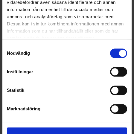
SOCIALT ANSVAR
vidarebefordrar även sådana identifierare och annan
information från din enhet till de sociala medier och
VELLINGE
annons- och analysföretag som vi samarbetar med.
Dessa kan i sin tur kombinera informationen med annan
information som du har tillhandahållit eller som de har
samlat in när du har använt deras tjänster.
Samtyckesval
Nödvändig
Inställningar
Statistik
Marknadsföring
KUNDTJÄNST
010-45 00 200​
info@ohlssons.se