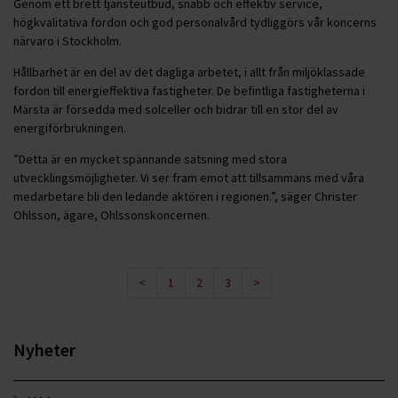
Genom ett brett tjänsteutbud, snabb och effektiv service,
högkvalitativa fordon och god personalvård tydliggörs vår koncerns
närvaro i Stockholm.
Hållbarhet är en del av det dagliga arbetet, i allt från miljöklassade
fordon till energieffektiva fastigheter. De befintliga fastigheterna i
Märsta är försedda med solceller och bidrar till en stor del av
energiförbrukningen.
”Detta är en mycket spännande satsning med stora
utvecklingsmöjligheter. Vi ser fram emot att tillsammans med våra
medarbetare bli den ledande aktören i regionen.”, säger Christer
Ohlsson, ägare, Ohlssonskoncernen.
<
1
2
3
>
Nyheter