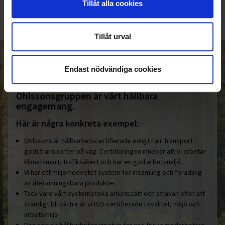
Tillåt alla cookies
Tillåt urval
HELT ENKELT HÅLLBART
Endast nödvändiga cookies
Den gemensamma nämnaren i
Ohlssonsgruppen är vårt hållbara
engagemang.
Här är några konkreta exempel:
Ohlssons är hållbarhetscertifierade enligt Fair Transport i
godstransporter på väg. Certifieringen innebär att vi arbetar
klimatsmart, trafiksäkert och har en god arbetsmiljö.
Vi har ett miljömedvetet system för insamling och förädling
av återvinningsbara produkter.
Tack vare vårt systematiska arbetssätt och strävan efter att
ständigt bli bättre är vi ISO-certifierade i kvalitet, miljö och
arbetsmiljö.