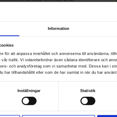
ra utvecklingsmöjligheter. Vi ser fram emot att
e aktören i regionen.”, säger Christer Ohlsson, ägare,
Information
cookies
2
3
4
5
>
e för att anpassa innehållet och annonserna till användarna, tillh
vår trafik. Vi vidarebefordrar även sådana identifierare och anna
nnons- och analysföretag som vi samarbetar med. Dessa kan i sin
har tillhandahållit eller som de har samlat in när du har använt 
Inställningar
Statistik
ART
n i