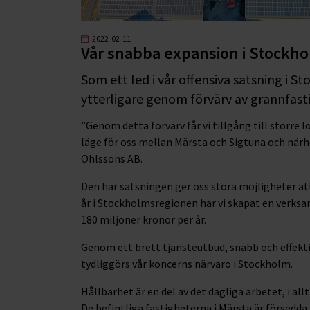
2022-02-11
Vår snabba expansion i Stockh
Som ett led i vår offensiva satsning i S
ytterligare genom förvärv av grannfastig
”Genom detta förvärv får vi tillgång till större 
läge för oss mellan Märsta och Sigtuna och närhe
Ohlssons AB.
Den här satsningen ger oss stora möjligheter at
år i Stockholmsregionen har vi skapat en verks
180 miljoner kronor per år.
Genom ett brett tjänsteutbud, snabb och effekti
tydliggörs vår koncerns närvaro i Stockholm.
Hållbarhet är en del av det dagliga arbetet, i all
De befintliga fastigheterna i Märsta är försedda m