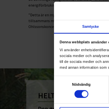
energiförbrukningen.
”Detta är en mycket spännande satsning med sto
tillsammans med våra medarbetare bli den ledand
Ohlssonskoncernen.
Samtycke
Denna webbplats använder 
<
1
Vi använder enhetsidentifierar
sociala medier och analysera 
till de sociala medier och a
med annan information som du 
Samtyckesval
Nödvändig
HELT ENKELT HÅLLB
Den gemensamma nämnare