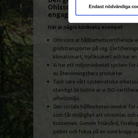
Ohlssonsgruppen är vårt hå
Endast nödvändiga co
engagemang.
Här är några konkreta exempel:
Ohlssons är hållbarhetscertifierade en
godstransporter på väg. Certifieringe
klimatsmart, trafiksäkert och har en
Vi har ett miljömedvetet system för 
av återvinningsbara produkter.
Tack vare vårt systematiska arbetssä
ständigt bli bättre är vi ISO-certifiera
arbetsmiljö.
Den sociala hållbarheten innebär för
som får möjlighet att utvecklas och 
koncernen. Genom friskvård, föreby
jobbet och fokus på en sund kropp och s