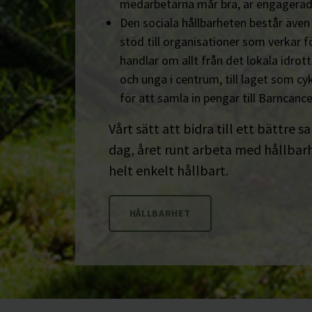
medarbetarna mår bra, är engagerad
Den sociala hållbarheten består äve
stöd till organisationer som verkar fö
handlar om allt från det lokala idrot
och unga i centrum, till laget som cyk
för att samla in pengar till Barncanc
Vårt sätt att bidra till ett bättre s
dag, året runt arbeta med hållbarhe
helt enkelt hållbart.
HÅLLBARHET