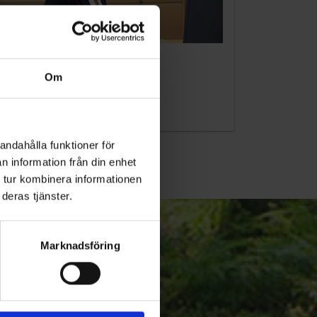
KUNDTJÄNST
Om
010-45 00 200​
info@ohlssons.se
andahålla funktioner för
n information från din enhet
 tur kombinera informationen
deras tjänster.
Marknadsföring