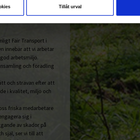
llbara
okies
Tillåt urval
ligt Fair Transport i
n innebär att vi arbetar
 god arbetsmiljö.
insamling och förädling
tt och strävan efter att
de i kvalitet, miljö och
 oss friska medarbetare
engagera sig i
ggande av skador på
jäl, ser vi till att