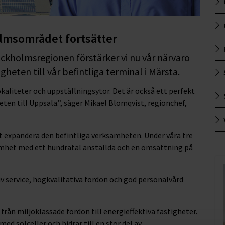
olmsområdet fortsätter
tockholmsregionen förstärker vi nu vår närvaro
heten till vår befintliga terminal i Märsta.
lokaliteter och uppställningsytor. Det är också ett perfekt
ten till Uppsala.”, säger Mikael Blomqvist, regionchef,
t expandera den befintliga verksamheten. Under våra tre
amhet med ett hundratal anställda och en omsättning på
v service, högkvalitativa fordon och god personalvård
t från miljöklassade fordon till energieffektiva fastigheter.
ed solceller och bidrar till en stor del av