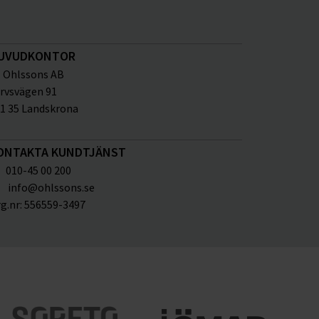
UVUDKONTOR
Ohlssons AB
rvsvägen 91
1 35 Landskrona
ONTAKTA KUNDTJÄNST
010-45 00 200
info@ohlssons.se
g.nr:
556559-3497