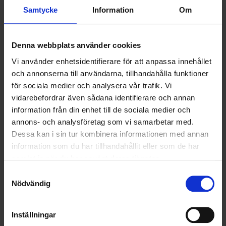
LÄS MER
Samtycke
Information
Om
2019-01-04
Ohlssons vann nyligen entreprenaden för
Denna webbplats använder cookies
insamling av hushållsavfall i Staffanstorp.
Vi använder enhetsidentifierare för att anpassa innehållet
och annonserna till användarna, tillhandahålla funktioner
LÄS MER
för sociala medier och analysera vår trafik. Vi
vidarebefordrar även sådana identifierare och annan
information från din enhet till de sociala medier och
<
1
2
>
annons- och analysföretag som vi samarbetar med.
Dessa kan i sin tur kombinera informationen med annan
information som du har tillhandahållit eller som de har
Nyheter
samlat in när du har använt deras tjänster.
Samtyckesval
Nödvändig
ALLA
HÅLLBARHET
Inställningar