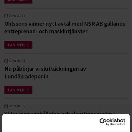
2020-09-21
Ohlssons vinner nytt avtal med NSR AB gällande
entreprenad- och maskintjänster
LÄS MER
2020-03-03
Nu påbörjar vi sluttäckningen av
Lundåkradeponin
LÄS MER
2019-07-05
Vi tar över renhållning och slamtransporter i
Vellinge kommun