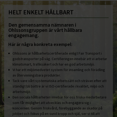
HELT ENKELT HÅLLBART
Den gemensamma nämnaren i
Ohlssonsgruppen är vårt hållbara
engagemang.
Här är några konkreta exempel:
Ohlssons är hållbarhetscertifierade enligt Fair Transport i
godstransporter på väg. Certifieringen innebär att vi arbetar
klimatsmart, trafiksäkert och har en god arbetsmiljö.
Vi har ett miljömedvetet system för insamling och förädling
av återvinningsbara produkter.
Tack vare vårt systematiska arbetssätt och strävan efter att
ständigt bli bättre är vi ISO-certifierade i kvalitet, miljö och
arbetsmiljö.
Den sociala hållbarheten innebär för oss friska medarbetare
som får möjlighet att utvecklas och engagera sig i
koncernen. Genom friskvård, förebyggande av skador på
jobbet och fokus på en sund kropp och själ, ser vi till att