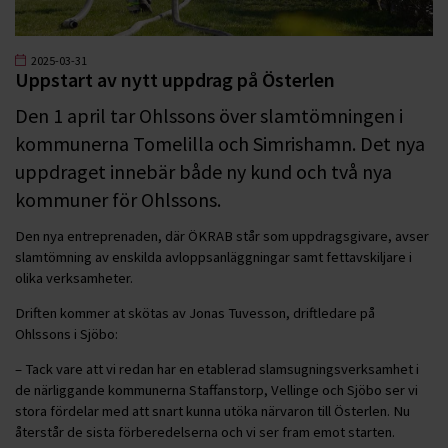
2025-03-31
Uppstart av nytt uppdrag på Österlen
Den 1 april tar Ohlssons över slamtömningen i
kommunerna Tomelilla och Simrishamn. Det nya
uppdraget innebär både ny kund och två nya
kommuner för Ohlssons.
Den nya entreprenaden, där ÖKRAB står som uppdragsgivare, avser
slamtömning av enskilda avloppsanläggningar samt fettavskiljare i
olika verksamheter.
Driften kommer at skötas av Jonas Tuvesson, driftledare på
Ohlssons i Sjöbo:
– Tack vare att vi redan har en etablerad slamsugningsverksamhet i
de närliggande kommunerna Staffanstorp, Vellinge och Sjöbo ser vi
stora fördelar med att snart kunna utöka närvaron till Österlen. Nu
återstår de sista förberedelserna och vi ser fram emot starten.