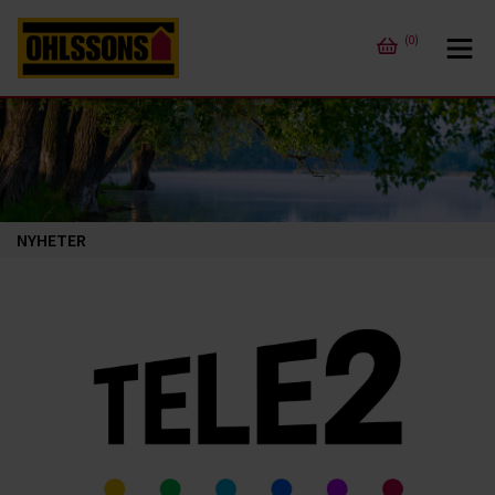
(0)
NYHETER