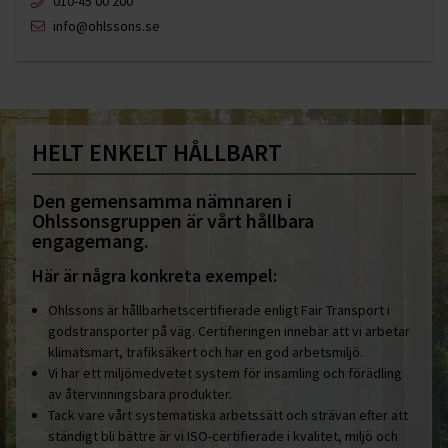
010-45 00 200​
info@ohlssons.se
HELT ENKELT HÅLLBART
Den gemensamma nämnaren i
Ohlssonsgruppen är vårt hållbara
engagemang.
Här är några konkreta exempel:
Ohlssons är hållbarhetscertifierade enligt Fair Transport i
godstransporter på väg. Certifieringen innebär att vi arbetar
klimatsmart, trafiksäkert och har en god arbetsmiljö.
Vi har ett miljömedvetet system för insamling och förädling
av återvinningsbara produkter.
Tack vare vårt systematiska arbetssätt och strävan efter att
ständigt bli bättre är vi ISO-certifierade i kvalitet, miljö och