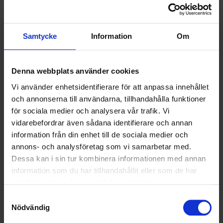
Om Tele2
Tele2 är en ledande telekomoperatör med huvudkontor i Stockholm.
Samtycke
Information
Om
Företaget erbjuder ett brett utbud av tjänster med fokus på
tillgänglighet, säkerhet och hållbarhet. 2024 utsågs Tele2 till Sveriges
mest hållbara företag, och hamnade på plats 37 globalt, när Time
Denna webbplats använder cookies
Magazine och Statista publicerade en lista över världens mest
hållbara företag.
Vi använder enhetsidentifierare för att anpassa innehållet
och annonserna till användarna, tillhandahålla funktioner
Tele2 grundades 1993 och är noterat på Nasdaq Stockholm. Under 2023
för sociala medier och analysera vår trafik. Vi
omsatte bolaget 29 miljarder kronor, med en underliggande EBITDAaL på
vidarebefordrar även sådana identifierare och annan
10 miljarder kronor. För de senaste nyheterna och finansiella definitioner,
information från din enhet till de sociala medier och
vänligen se
www.tele2.com
.
annons- och analysföretag som vi samarbetar med.
Dessa kan i sin tur kombinera informationen med annan
information som du har tillhandahållit eller som de har
<
1
2
>
samlat in när du har använt deras tjänster.
Samtyckesval
Nödvändig
Nyheter