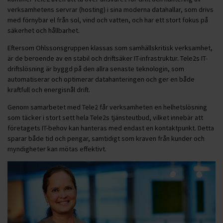
verksamhetens servrar (hosting) i sina moderna datahallar, som drivs
med förnybar el från sol, vind och vatten, och har ett stort fokus på
säkerhet och hållbarhet.
Eftersom Ohlssonsgruppen klassas som samhällskritisk verksamhet,
är de beroende av en stabil och driftsäker IT-infrastruktur. Tele2s IT-
driftslösning är byggd på den allra senaste teknologin, som
automatiserar och optimerar datahanteringen och ger en både
kraftfull och energisnål drift.
Genom samarbetet med Tele2 får verksamheten en helhetslösning
som täcker i stort sett hela Tele2s tjänsteutbud, vilket innebär att
företagets IT-behov kan hanteras med endast en kontaktpunkt. Detta
sparar både tid och pengar, samtidigt som kraven från kunder och
myndigheter kan mötas effektivt.