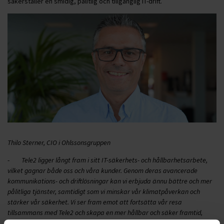
säkerställer en smidig, pålitlig och tillgänglig IT-drift.
Thilo Sterner, CIO i Ohlssonsgruppen
-
Tele2 ligger långt fram i sitt IT-säkerhets- och hållbarhetsarbete,
vilket gagnar både oss och våra kunder. Genom deras avancerade
kommunikations- och driftlösningar kan vi erbjuda ännu bättre och mer
pålitliga tjänster, samtidigt som vi minskar vår klimatpåverkan och
stärker vår säkerhet. Vi ser fram emot att fortsätta vår resa
tillsammans med Tele2 och skapa en mer hållbar och säker framtid,
säger Thilo Sterner, CIO på Ohlssonsgruppen.