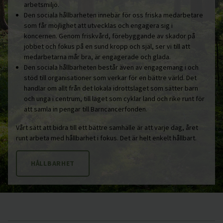
arbetsmiljö.
Den sociala hållbarheten innebär för oss friska medarbetare
som får möjlighet att utvecklas och engagera sig i
koncernen. Genom friskvård, förebyggande av skador på
jobbet och fokus på en sund kropp och själ, ser vi till att
medarbetarna mår bra, är engagerade och glada.
Den sociala hållbarheten består även av engagemang i och
stöd till organisationer som verkar för en bättre värld. Det
handlar om allt från det lokala idrottslaget som sätter barn
och unga i centrum, till laget som cyklar land och rike runt för
att samla in pengar till Barncancerfonden.
Vårt sätt att bidra till ett bättre samhälle är att varje dag, året
runt arbeta med hållbarhet i fokus. Det är helt enkelt hållbart.
HÅLLBARHET