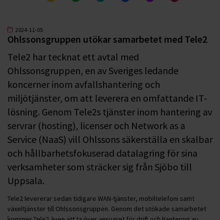
2024-11-05
Ohlssonsgruppen utökar samarbetet med Tele2
Tele2 har tecknat ett avtal med
Ohlssonsgruppen, en av Sveriges ledande
koncerner inom avfallshantering och
miljötjänster, om att leverera en omfattande IT-
lösning. Genom Tele2s tjänster inom hantering av
servrar (hosting), licenser och Network as a
Service (NaaS) vill Ohlssons säkerställa en skalbar
och hållbarhetsfokuserad datalagring för sina
verksamheter som sträcker sig från Sjöbo till
Uppsala.
Tele2 levererar sedan tidigare WAN-tjänster, mobiltelefoni samt
växeltjänster till Ohlssonsgruppen. Genom det utökade samarbetet
kommer Tele2 även att ta över ansvaret för drift och hantering av