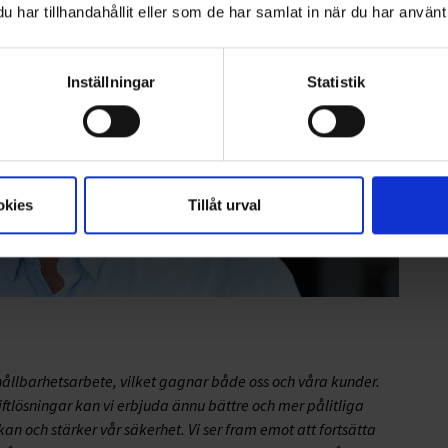
har tillhandahållit eller som de har samlat in när du har använt 
Inställningar
Statistik
okies
Tillåt urval
h hållbarhetsarbete, vilket gagnar både oss och våra kunder.
lösningar kan vi erbjuda ännu bättre och mer pålitliga
an och stärker vår säkerhet. Vi ser fram emot att fortsätta