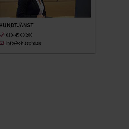
KUNDTJÄNST
010-45 00 200​
info@ohlssons.se