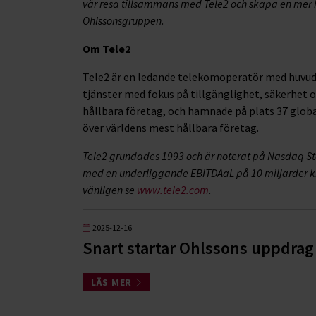
vår resa tillsammans med Tele2 och skapa en mer hå
Ohlssonsgruppen.
Om Tele2
Tele2 är en ledande telekomoperatör med huvudk
tjänster med fokus på tillgänglighet, säkerhet o
hållbara företag, och hamnade på plats 37 globa
över världens mest hållbara företag.
Tele2 grundades 1993 och är noterat på Nasdaq St
med en underliggande EBITDAaL på 10 miljarder kron
vänligen se
www.tele2.com
.
2025-12-16
Snart startar Ohlssons uppdra
LÄS MER