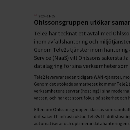
2024-11-05
Ohlssonsgruppen utökar samar
Tele2 har tecknat ett avtal med Ohlss
inom avfallshantering och miljötjänste
Genom Tele2s tjänster inom hantering a
Service (NaaS) vill Ohlssons säkerställ
datalagring för sina verksamheter som s
Tele2 levererar sedan tidigare WAN-tjänster, mo
Genom det utökade samarbetet kommer Tele2 även
verksamhetens servrar (hosting) i sina moderna d
vatten, och har ett stort fokus på säkerhet och 
Eftersom Ohlssonsgruppen klassas som samhällsk
driftsäker IT-infrastruktur. Tele2s IT-driftslösn
automatiserar och optimerar datahanteringen och