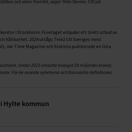
llbar och säker framtid, säger Thilo Sterner, CIO på
ontor i Stockholm. Företaget erbjuder ett brett utbud av
ch hållbarhet. 2024 utsågs Tele2 till Sveriges mest
lt, när Time Magazine och Statista publicerade en lista
ockholm. Under 2023 omsatte bolaget 29 miljarder kronor,
or. För de senaste nyheterna och finansiella definitioner,
g i Hylte kommun