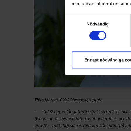
med annan information som du 
Samtyckesval
Nödvändig
Endast nödvändiga co
Thilo Sterner, CIO i Ohlssonsgruppen
-
Tele2 ligger långt fram i sitt IT-säkerhets- oc
Genom deras avancerade kommunikations- och drift
tjänster, samtidigt som vi minskar vår klimatpåverk