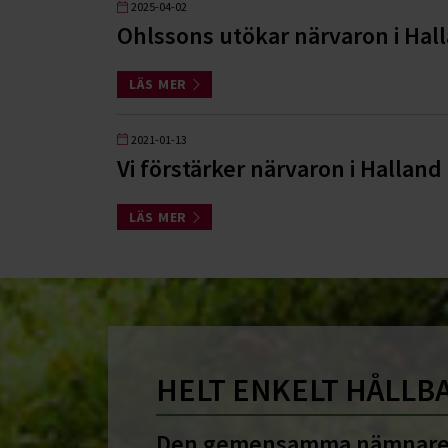
2025-04-02
Ohlssons utökar närvaron i Hal
LÄS MER
2021-01-13
Vi förstärker närvaron i Hallan
LÄS MER
HELT ENKELT HÅLLB
Den gemensamma nämnare