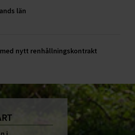
lands län
d med nytt renhållningskontrakt
ART
n i