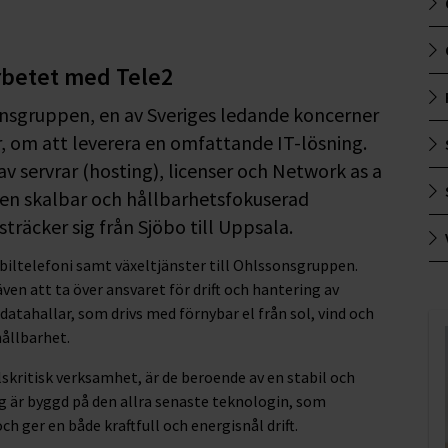
betet med Tele2
onsgruppen, en av Sveriges ledande koncerner
r, om att leverera en omfattande IT-lösning.
v servrar (hosting), licenser och Network as a
a en skalbar och hållbarhetsfokuserad
träcker sig från Sjöbo till Uppsala.
biltelefoni samt växeltjänster till Ohlssonsgruppen.
 att ta över ansvaret för drift och hantering av
atahallar, som drivs med förnybar el från sol, vind och
hållbarhet.
ritisk verksamhet, är de beroende av en stabil och
ing är byggd på den allra senaste teknologin, som
 ger en både kraftfull och energisnål drift.