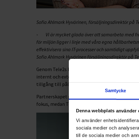
Sofia Ahlmark Hyvärinen, försäljningsdirektör på T
-
Vi är mycket glada över att samarbeta med 
för miljön ligger i linje med våra egna hållbarhets
effektivisera sina IT-processer och samtidigt uppf
Sofia Ahlmark Hyvärinen försäljningsdirektör på Te
Genom Tele2s IT- och kommunikationslösningar 
internt och externt. För Ohlssonsgruppen innebär 
tillgång till pålitlig och säker kommunikation.
Samtycke
Partnerskapet gör det möjligt för Ohlssons att
fokus, medan Tele2 säkerställer en smidig, pålitli
Denna webbplats använder 
Vi använder enhetsidentifierar
sociala medier och analysera 
till de sociala medier och a