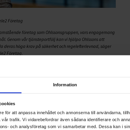
ele2 Företag
framstående företag som Ohlssonsgruppen, vars engagemang
mål. Genom vår tjänsteportfölj kan vi hjälpa Ohlssons att
ylla deras höga krav på säkerhet och regelefterlevnad, säger
le2 Företag.
förbättras drift och säkerhet i kommunikationen, både
det att alla anställda, oavsett var de befinner sig, har
Information
 fokusera på sin verksamhetsutveckling med kunden i
g och tillgänglig IT-drift.
cookies
e för att anpassa innehållet och annonserna till användarna, tillh
vår trafik. Vi vidarebefordrar även sådana identifierare och anna
nnons- och analysföretag som vi samarbetar med. Dessa kan i sin