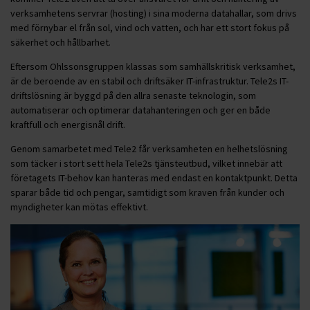
verksamhetens servrar (hosting) i sina moderna datahallar, som drivs
med förnybar el från sol, vind och vatten, och har ett stort fokus på
säkerhet och hållbarhet.
Eftersom Ohlssonsgruppen klassas som samhällskritisk verksamhet,
är de beroende av en stabil och driftsäker IT-infrastruktur. Tele2s IT-
driftslösning är byggd på den allra senaste teknologin, som
automatiserar och optimerar datahanteringen och ger en både
kraftfull och energisnål drift.
Genom samarbetet med Tele2 får verksamheten en helhetslösning
som täcker i stort sett hela Tele2s tjänsteutbud, vilket innebär att
företagets IT-behov kan hanteras med endast en kontaktpunkt. Detta
sparar både tid och pengar, samtidigt som kraven från kunder och
myndigheter kan mötas effektivt.