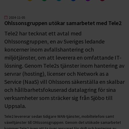
2024-11-05
Ohlssonsgruppen utökar samarbetet med Tele2
Tele2 har tecknat ett avtal med
Ohlssonsgruppen, en av Sveriges ledande
koncerner inom avfallshantering och
miljötjänster, om att leverera en omfattande IT-
lösning. Genom Tele2s tjänster inom hantering av
servrar (hosting), licenser och Network as a
Service (NaaS) vill Ohlssons säkerställa en skalbar
och hållbarhetsfokuserad datalagring för sina
verksamheter som sträcker sig från Sjöbo till
Uppsala.
Tele2 levererar sedan tidigare WAN-tjänster, mobiltelefoni samt
växeltjänster till Ohlssonsgruppen. Genom det utökade samarbetet
kommer Tele2 även att ta över ansvaret för drift och hantering av