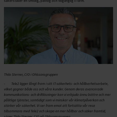
säkerställer en smidig, pålitlig och tillgänglig IT-drift.
Thilo Sterner, CIO i Ohlssonsgruppen
-
Tele2 ligger långt fram i sitt IT-säkerhets- och hållbarhetsarbete,
vilket gagnar både oss och våra kunder. Genom deras avancerade
kommunikations- och driftlösningar kan vi erbjuda ännu bättre och mer
pålitliga tjänster, samtidigt som vi minskar vår klimatpåverkan och
stärker vår säkerhet. Vi ser fram emot att fortsätta vår resa
tillsammans med Tele2 och skapa en mer hållbar och säker framtid,
säger Thilo Sterner, CIO på Ohlssonsgruppen.