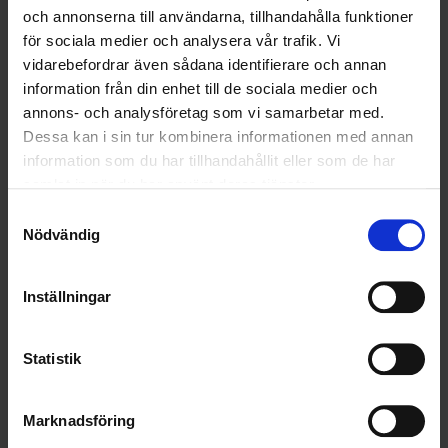
2025-03-28
och annonserna till användarna, tillhandahålla funktioner
Ohlssons i nytt flerårigt avtal med Staffanstorps
för sociala medier och analysera vår trafik. Vi
kommun
vidarebefordrar även sådana identifierare och annan
information från din enhet till de sociala medier och
annons- och analysföretag som vi samarbetar med.
LÄS MER
Dessa kan i sin tur kombinera informationen med annan
information som du har tillhandahållit eller som de har
2025-03-21
samlat in när du har använt deras tjänster.
Ohlssons stödjer Rögle BK säsongen 2025/2026
Samtyckesval
Nödvändig
LÄS MER
2025-02-26
Inställningar
Air Liquide och Ohlssons i nytt samarbete
Statistik
LÄS MER
Marknadsföring
2024-11-18