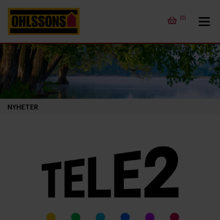
(0)
NYHETER