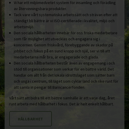
Vi har ett miljömedvetet system för insamling och förädling
av återvinningsbara produkter.
Tack vare vårt systematiska arbetssätt och strävan efter att
ständigt bli bättre är vi ISO-certifierade i kvalitet, miljö och
arbetsmiljö.
Den sociala hållbarheten innebär för oss friska medarbetare
som får möjlighet att utvecklas och engagera sig i
koncernen. Genom friskvård, förebyggande av skador på
jobbet och fokus på en sund kropp och själ, ser vi till att
medarbetarna mår bra, är engagerade och glada.
Den sociala hållbarheten består även av engagemang i och
stöd till organisationer som verkar för en bättre värld. Det
handlar om allt från det lokala idrottslaget som sätter barn
och unga i centrum, till laget som cyklar land och rike runt för
att samla in pengar till Barncancerfonden.
Vårt sätt att bidra till ett bättre samhälle är att varje dag, året
runt arbeta med hållbarhet i fokus. Det är helt enkelt hållbart.
HÅLLBARHET