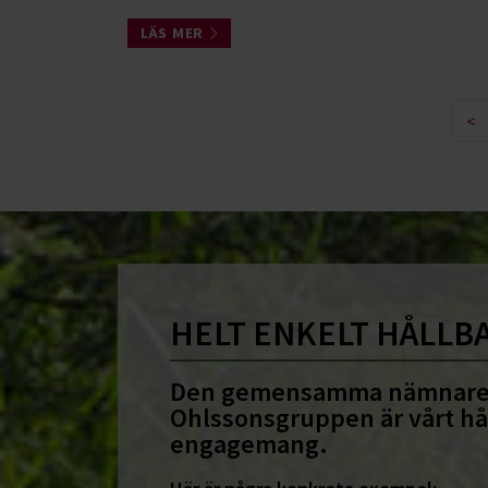
LÄS MER
<
HELT ENKELT HÅLLB
Den gemensamma nämnare
Ohlssonsgruppen är vårt hå
engagemang.