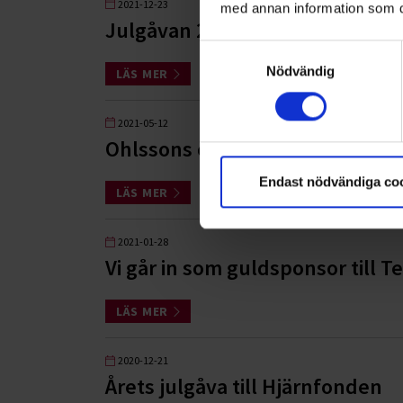
2021-12-23
med annan information som du 
Julgåvan 2021 till Hjärnfonden
Samtyckesval
Nödvändig
LÄS MER
2021-05-12
Ohlssons och Arlandastad Golf 
Endast nödvändiga co
LÄS MER
2021-01-28
Vi går in som guldsponsor till
LÄS MER
2020-12-21
Årets julgåva till Hjärnfonden