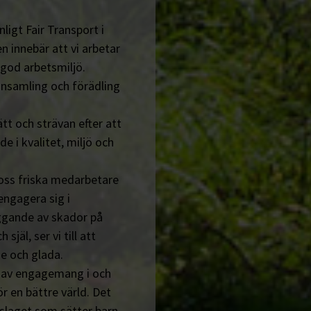
ligt Fair Transport i
n innebär att vi arbetar
 god arbetsmiljö.
insamling och förädling
tt och strävan efter att
de i kvalitet, miljö och
 oss friska medarbetare
engagera sig i
ggande av skador på
jäl, ser vi till att
e och glada.
n av engagemang i och
r en bättre värld. Det
tslaget som sätter barn