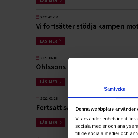
LÄS MER
2022-04-28
Vi fortsätter stödja kampen mo
LÄS MER
2022-04-01
Ohlssons - officiell hållbarhetsp
LÄS MER
Samtycke
2022-01-28
Fortsatt samarbete med Skåne
Denna webbplats använder 
Vi använder enhetsidentifierar
LÄS MER
sociala medier och analysera 
till de sociala medier och a