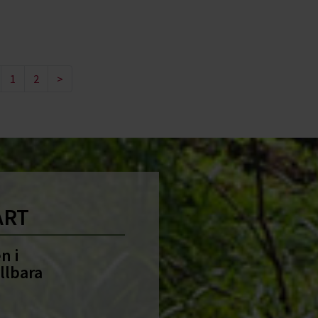
1
2
>
ART
n i
llbara