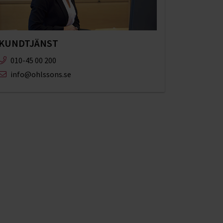
KUNDTJÄNST
010-45 00 200​
info@ohlssons.se