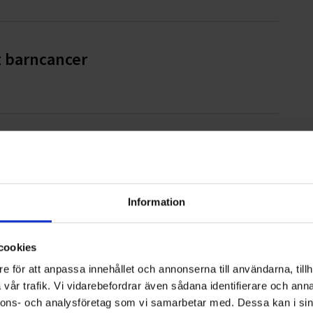
t barncancer
artner till Hittarps IK
Information
la
cookies
e för att anpassa innehållet och annonserna till användarna, tillh
vår trafik. Vi vidarebefordrar även sådana identifierare och anna
nnons- och analysföretag som vi samarbetar med. Dessa kan i sin