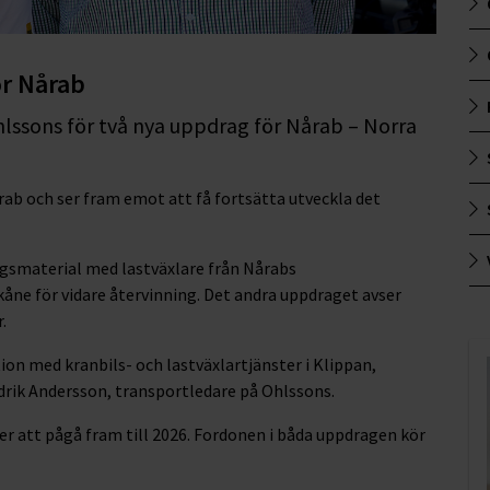
ör Nårab
lssons för två nya uppdrag för Nårab – Norra
rab och ser fram emot att få fortsätta utveckla det
ngsmaterial med lastväxlare från Nårabs
Skåne för vidare återvinning. Det andra uppdraget avser
.
n med kranbils- och lastväxlartjänster i Klippan,
edrik Andersson, transportledare på Ohlssons.
 att pågå fram till 2026. Fordonen i båda uppdragen kör