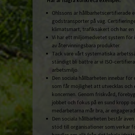
Här är några konkreta exempel:
Ohlssons är hållbarhetscertifierade en
godstransporter på väg. Certifieringe
klimatsmart, trafiksäkert och har en
Vi har ett miljömedvetet system för 
av återvinningsbara produkter.
Tack vare vårt systematiska arbetssä
ständigt bli bättre är vi ISO-certifiera
arbetsmiljö.
Den sociala hållbarheten innebär för
som får möjlighet att utvecklas och 
koncernen. Genom friskvård, föreby
jobbet och fokus på en sund kropp och s
medarbetarna mår bra, är engagerad
Den sociala hållbarheten består äve
stöd till organisationer som verkar fö
handlar om allt från det lokala idrot