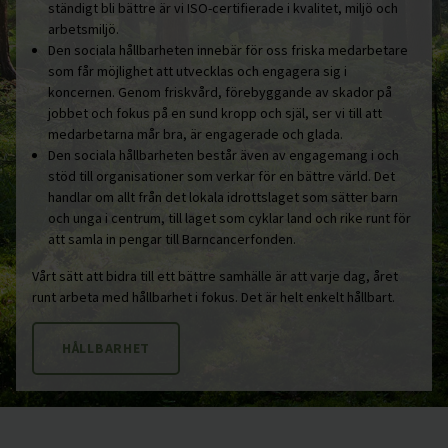
ständigt bli bättre är vi ISO-certifierade i kvalitet, miljö och
arbetsmiljö.
Den sociala hållbarheten innebär för oss friska medarbetare
som får möjlighet att utvecklas och engagera sig i
koncernen. Genom friskvård, förebyggande av skador på
jobbet och fokus på en sund kropp och själ, ser vi till att
medarbetarna mår bra, är engagerade och glada.
Den sociala hållbarheten består även av engagemang i och
stöd till organisationer som verkar för en bättre värld. Det
handlar om allt från det lokala idrottslaget som sätter barn
och unga i centrum, till laget som cyklar land och rike runt för
att samla in pengar till Barncancerfonden.
Vårt sätt att bidra till ett bättre samhälle är att varje dag, året
runt arbeta med hållbarhet i fokus. Det är helt enkelt hållbart.
HÅLLBARHET