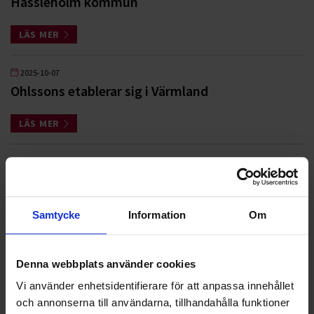
Hässleholm kommun
LÄS MER
2025-10-07
Ohlssons etablerar sig i Värmland
LÄS MER
2025-06-09
Nytt renhållningsuppdrag på Värmdö
LÄS MER
Samtycke
Information
Om
2025-03-28
Denna webbplats använder cookies
Ohlssons i nytt flerårigt avtal med Staffanstorps
kommun
Vi använder enhetsidentifierare för att anpassa innehållet
och annonserna till användarna, tillhandahålla funktioner