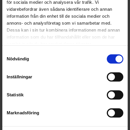
för sociala medier och analysera vår trafik. Vi
LÄS MER
vidarebefordrar även sådana identifierare och annan
information från din enhet till de sociala medier och
2025-02-26
annons- och analysföretag som vi samarbetar med.
Air Liquide och Ohlssons i nytt samarbete
Dessa kan i sin tur kombinera informationen med annan
information som du har tillhandahållit eller som de har
LÄS MER
samlat in när du har använt deras tjänster.
Samtyckesval
2025-01-23
Nödvändig
Ohlssons utökar samarbetet med Tyresö
Kommun
Inställningar
LÄS MER
Statistik
<
1
2
3
4
5
>
Marknadsföring
Nyheter