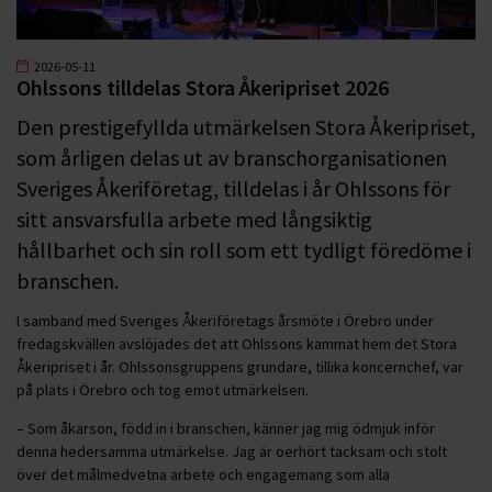
2026-05-11
Ohlssons tilldelas Stora Åkeripriset 2026
Den prestigefyllda utmärkelsen Stora Åkeripriset,
som årligen delas ut av branschorganisationen
Sveriges Åkeriföretag, tilldelas i år Ohlssons för
sitt ansvarsfulla arbete med långsiktig
hållbarhet och sin roll som ett tydligt föredöme i
branschen.
I samband med Sveriges Åkeriföretags årsmöte i Örebro under
fredagskvällen avslöjades det att Ohlssons kammat hem det Stora
Åkeripriset i år. Ohlssonsgruppens grundare, tillika koncernchef, var
på plats i Örebro och tog emot utmärkelsen.
– Som åkarson, född in i branschen, känner jag mig ödmjuk inför
denna hedersamma utmärkelse. Jag är oerhört tacksam och stolt
över det målmedvetna arbete och engagemang som alla