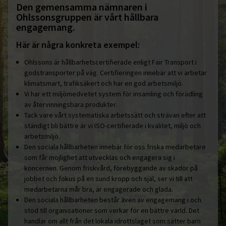
Den gemensamma nämnaren i
Ohlssonsgruppen är vårt hållbara
engagemang.
Här är några konkreta exempel:
Ohlssons är hållbarhetscertifierade enligt Fair Transport i
godstransporter på väg. Certifieringen innebär att vi arbetar
klimatsmart, trafiksäkert och har en god arbetsmiljö.
Vi har ett miljömedvetet system för insamling och förädling
av återvinningsbara produkter.
Tack vare vårt systematiska arbetssätt och strävan efter att
ständigt bli bättre är vi ISO-certifierade i kvalitet, miljö och
arbetsmiljö.
Den sociala hållbarheten innebär för oss friska medarbetare
som får möjlighet att utvecklas och engagera sig i
koncernen. Genom friskvård, förebyggande av skador på
jobbet och fokus på en sund kropp och själ, ser vi till att
medarbetarna mår bra, är engagerade och glada.
Den sociala hållbarheten består även av engagemang i och
stöd till organisationer som verkar för en bättre värld. Det
handlar om allt från det lokala idrottslaget som sätter barn