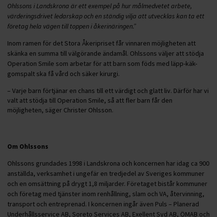
Ohlssons i Landskrona är ett exempel på hur målmedvetet arbete,
värderingsdrivet ledarskap och en ständig vilja att utvecklas kan ta ett
företag hela vägen till toppen i åkerinäringen.”
Inom ramen för det Stora Åkeripriset får vinnaren möjligheten att
skänka en summa till välgörande ändamål. Ohlssons väljer att stödja
Operation Smile som arbetar för att barn som föds med läpp-käk-
gomspalt ska få vård och säker kirurgi.
– Varje barn förtjänar en chans till ett värdigt och glatt liv. Därför har vi
valt att stödja till Operation Smile, så att fler barn får den
möjligheten, säger Christer Ohlsson.
Om Ohlssons
Ohlssons grundades 1998 i Landskrona och koncernen har idag ca 900
anställda, verksamhet i ungefär en tredjedel av Sveriges kommuner
och en omsättning på drygt 1,8 miljarder. Företaget bistår kommuner
och företag med tjänster inom renhållning, slam och VA, återvinning,
transport och entreprenad. I koncernen ingår även Puls – Planerad
Underhållsservice AB, Soreto Services AB, Exellent Syd AB, ÖMAB och