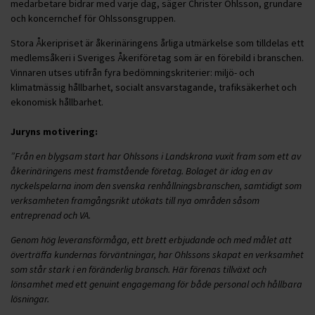
medarbetare bidrar med varje dag, säger Christer Ohlsson, grundare
och koncernchef för Ohlssonsgruppen.
Stora Åkeripriset är åkerinäringens årliga utmärkelse som tilldelas ett
medlemsåkeri i Sveriges Åkeriföretag som är en förebild i branschen.
Vinnaren utses utifrån fyra bedömningskriterier: miljö- och
klimatmässig hållbarhet, socialt ansvarstagande, trafiksäkerhet och
ekonomisk hållbarhet.
Juryns motivering:
”Från en blygsam start har Ohlssons i Landskrona vuxit fram som ett av
åkerinäringens mest framstående företag. Bolaget är idag en av
nyckelspelarna inom den svenska renhållningsbranschen, samtidigt som
verksamheten framgångsrikt utökats till nya områden såsom
entreprenad och VA.
Genom hög leveransförmåga, ett brett erbjudande och med målet att
överträffa kundernas förväntningar, har Ohlssons skapat en verksamhet
som står stark i en föränderlig bransch. Här förenas tillväxt och
lönsamhet med ett genuint engagemang för både personal och hållbara
lösningar.