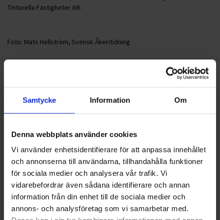
Tintorella Fastigheter AB.
Foto: Mats Hellström, Svensk Åkeritidning
<
1
2
>
Samtycke
Information
Om
Nyheter
Denna webbplats använder cookies
ALLA
Vi använder enhetsidentifierare för att anpassa innehållet
och annonserna till användarna, tillhandahålla funktioner
HÅLLBARHET
för sociala medier och analysera vår trafik. Vi
vidarebefordrar även sådana identifierare och annan
LANDSKRONA
information från din enhet till de sociala medier och
annons- och analysföretag som vi samarbetar med.
NYA UPPDRAG