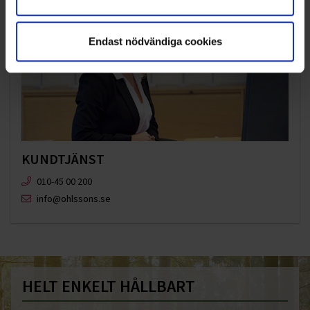
Endast nödvändiga cookies
KUNDTJÄNST
010-45 00 200​
info@ohlssons.se
HELT ENKELT HÅLLBART