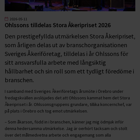
2026-05-11
Ohlssons tilldelas Stora Åkeripriset 2026
Den prestigefyllda utmärkelsen Stora Åkeripriset,
som årligen delas ut av branschorganisationen
Sveriges Åkeriföretag, tilldelas i år Ohlssons för
sitt ansvarsfulla arbete med långsiktig
hållbarhet och sin roll som ett tydligt föredöme i
branschen.
I samband med Sveriges Åkeriföretags årsmöte i Örebro under
fredagskvällen avslöjades det att Ohlssons kammat hem det Stora
Åkeripriset i år. Ohlssonsgruppens grundare, tillika koncernchef, var
på plats i Örebro och tog emot utmärkelsen.
– Som åkarson, född in i branschen, känner jag mig ödmjuk inför
denna hedersamma utmärkelse. Jag är oerhört tacksam och stolt
över det målmedvetna arbete och engagemang som alla