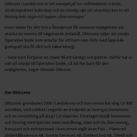
Ohlssons i Landskrona är ett exempel på hur målmedvetet arbete,
värderingsdrivet ledarskap och en ständig vilja att utvecklas kan ta ett
företag hela vägen till toppen i åkerinäringen.”
Inom ramen för det Stora Åkeripriset får vinnaren möjligheten att
skänka en summa till välgörande ändamål. Ohlssons väljer att stödja
Operation Smile som arbetar för att barn som föds med läpp-käk-
gomspalt ska få vård och säker kirurgi.
– Varje barn förtjänar en chans till ett värdigt och glatt liv. Därför har vi
valt att stödja till Operation Smile, så att fler barn får den
möjligheten, säger Christer Ohlsson.
Om Ohlssons
Ohlssons grundades 1998 i Landskrona och koncernen har idag ca 900
anställda, verksamhet i ungefär en tredjedel av Sveriges kommuner
och en omsättning på drygt 1,8 miljarder. Företaget bistår kommuner
och företag med tjänster inom renhållning, slam och VA, återvinning,
transport och entreprenad. I koncernen ingår även Puls – Planerad
Underhållsservice AB, Soreto Services AB, Exellent Syd AB, ÖMAB och