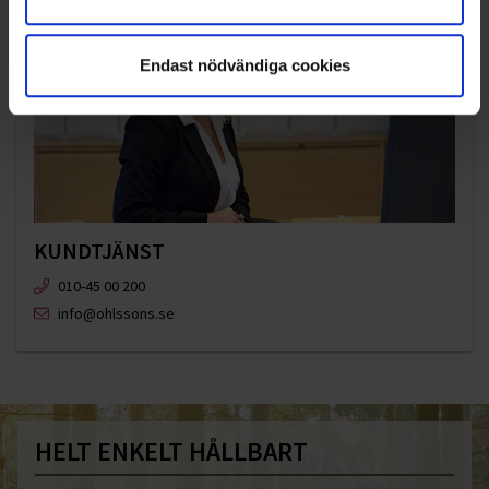
Endast nödvändiga cookies
KUNDTJÄNST
010-45 00 200​
info@ohlssons.se
HELT ENKELT HÅLLBART