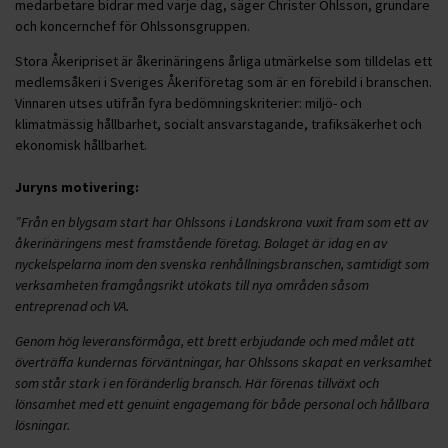
medarbetare bidrar med varje dag, säger Christer Ohlsson, grundare
och koncernchef för Ohlssonsgruppen.
Stora Åkeripriset är åkerinäringens årliga utmärkelse som tilldelas ett
medlemsåkeri i Sveriges Åkeriföretag som är en förebild i branschen.
Vinnaren utses utifrån fyra bedömningskriterier: miljö- och
klimatmässig hållbarhet, socialt ansvarstagande, trafiksäkerhet och
ekonomisk hållbarhet.
Juryns motivering:
”Från en blygsam start har Ohlssons i Landskrona vuxit fram som ett av
åkerinäringens mest framstående företag. Bolaget är idag en av
nyckelspelarna inom den svenska renhållningsbranschen, samtidigt som
verksamheten framgångsrikt utökats till nya områden såsom
entreprenad och VA.
Genom hög leveransförmåga, ett brett erbjudande och med målet att
överträffa kundernas förväntningar, har Ohlssons skapat en verksamhet
som står stark i en föränderlig bransch. Här förenas tillväxt och
lönsamhet med ett genuint engagemang för både personal och hållbara
lösningar.