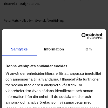
Tintorella Fastigheter AB.
Foto: Mats Hellström, Svensk Åkeritidning
<
1
2
>
Samtycke
Information
Om
Nyheter
Denna webbplats använder cookies
ALLA
Vi använder enhetsidentifierare för att anpassa innehållet
och annonserna till användarna, tillhandahålla funktioner
HÅLLBARHET
för sociala medier och analysera vår trafik. Vi
vidarebefordrar även sådana identifierare och annan
LANDSKRONA
information från din enhet till de sociala medier och
annons- och analysföretag som vi samarbetar med.
NYA UPPDRAG