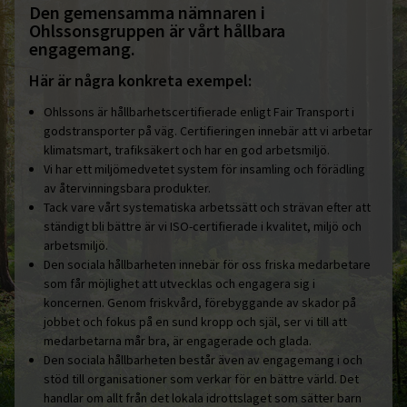
Den gemensamma nämnaren i
Ohlssonsgruppen är vårt hållbara
engagemang.
Här är några konkreta exempel:
Ohlssons är hållbarhetscertifierade enligt Fair Transport i
godstransporter på väg. Certifieringen innebär att vi arbetar
klimatsmart, trafiksäkert och har en god arbetsmiljö.
Vi har ett miljömedvetet system för insamling och förädling
av återvinningsbara produkter.
Tack vare vårt systematiska arbetssätt och strävan efter att
ständigt bli bättre är vi ISO-certifierade i kvalitet, miljö och
arbetsmiljö.
Den sociala hållbarheten innebär för oss friska medarbetare
som får möjlighet att utvecklas och engagera sig i
koncernen. Genom friskvård, förebyggande av skador på
jobbet och fokus på en sund kropp och själ, ser vi till att
medarbetarna mår bra, är engagerade och glada.
Den sociala hållbarheten består även av engagemang i och
stöd till organisationer som verkar för en bättre värld. Det
handlar om allt från det lokala idrottslaget som sätter barn